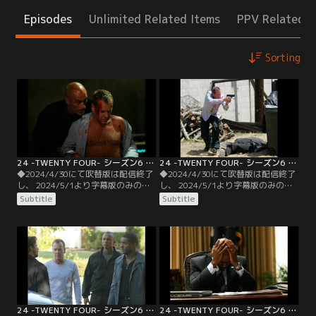
Episodes
Unlimited Related Items
PPV Related I
Sorting
24 -TWENTY FOUR- シーズン6 第01話／字幕
24 -TWENTY FOUR- シーズン6 第02話／字幕
◆2024/4/30にて吹替版は配信終了
◆2024/4/30にて吹替版は配信終了
し、 2024/5/1より字幕版のみの配
し、 2024/5/1より字幕版のみの配
信となります。予めご了承くださ
信となります。予めご了承くださ
Subtitle
Subtitle
い。◆字幕／第01話 6：00 A.M.-7：
い。◆字幕／第02話 7：00 A.M.-8：
00 A.M.／あれから2年。アメリカ国
00 A.M.／ファイエドの拘束から逃れ
内では短期間でのテロ攻撃が相次
たジャックは、大統領にアサド急襲
ぐ。大統領パーマーは、テロの主謀
作戦を中止するよう呼びかける。だ
者とみられるアサドの抹殺こそがテ
が作戦が続行されようとしているの
ロを食い止める最善策だと考え、苦
を見て取ると、ジャックは直接アサ
渋の決断をする。
ドの潜伏先へ急行。
24 -TWENTY FOUR- シーズン6 第03話／字幕
24 -TWENTY FOUR- シーズン6 第04話／字幕