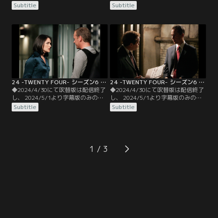
信となります。予めご了承くださ
信となります。予めご了承くださ
Subtitle
Subtitle
い。◆字幕／第07話 12：00
い。◆字幕／第08話 1：00 P.M.-2：
P.M.-1：00 P.M.／決定的な裏切りの
00 P.M.／マッカーシーは、ジャック
事実をつかんだジャックはCTUの協
の追跡を巧みにかわすが、報酬に目
力の下、弟グラハムの身柄を拘束す
が眩んだ女に裏切られ殺害されてし
る。執拗な尋問を受けたグラハム
まう。ジャックは、マッカーシーを
は、自らが過去に犯した驚愕の犯行
発見し、携帯の通話記録からファイ
の数々を自供する。
エドの居所を突き止める。
24 -TWENTY FOUR- シーズン6 第09話／字幕
24 -TWENTY FOUR- シーズン6 第10話／字幕
◆2024/4/30にて吹替版は配信終了
◆2024/4/30にて吹替版は配信終了
し、 2024/5/1より字幕版のみの配
し、 2024/5/1より字幕版のみの配
信となります。予めご了承くださ
信となります。予めご了承くださ
Subtitle
Subtitle
い。◆字幕／第09話 2：00 P.M.-3：
い。◆字幕／第10話 3：00 P.M.-4：
00 P.M.／ファイエドが核の起爆装置
00 P.M.／グレデンコの隠れ家を知る
を持って逃亡。グレデンコがテロ計
マリリンは、ジャックの父親に息子
画に関与していたことを突き止め、
を人質にとられる。捜査に協力すれ
CTUはLAに潜伏しているらしいとの
ば息子を殺すと脅しジャックを偽の
1
情報から捜索に総力を挙げる。
住所へ連れて行く。一方、リードと
の密会を重ねるトムは…。