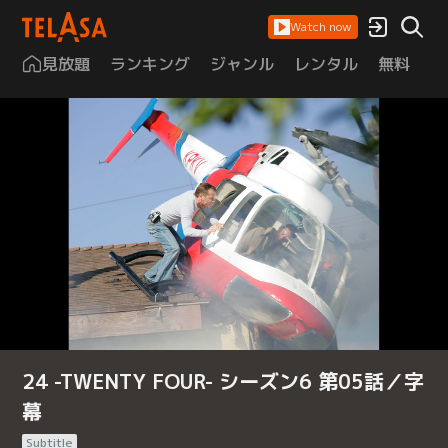
Watch now
見放題
ランキング
ジャンル
レンタル
無料
は
24 -TWENTY FOUR- シーズン6 第05話／字
幕
Subtitle