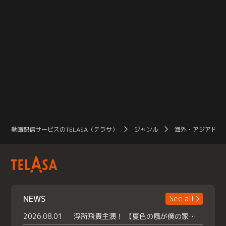
動画配信サービスのTELASA（テラサ）
ジャンル
海外・アジアドラ
NEWS
See all
2026.08.01
浮所飛貴主演！ 【夏色の風が僕の家にやってきた】 本日よりテラサで独占配信スタート！