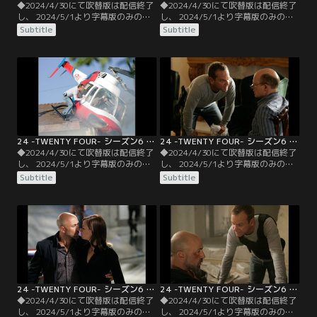
◆2024/4/30にて吹替版は配信終了
◆2024/4/30にて吹替版は配信終了
し、 2024/5/1より字幕版のみの配
し、 2024/5/1より字幕版のみの配
信となります。予めご了承くださ
信となります。予めご了承くださ
Subtitle
Subtitle
い。◆字幕／第03話 8：00 A.M.-9：
い。◆字幕／第04話 9：00
00 A.M.／ジャックの情報が正しかっ
A.M.-10：00 A.M.／ファイエドの目
たことを知った大統領の元に、ファ
的はヌメールの釈放にあった。自由
イエドから電話が入る。ファイエド
の身となったヌメールは、旧ソ連が
は停戦を約束する代わりに…。
開発した、半径800メートルを壊滅
状態にできる小型核兵器を起爆させ
るために動く。
24 -TWENTY FOUR- シーズン6 第05話／字幕
24 -TWENTY FOUR- シーズン6 第06話／字幕
◆2024/4/30にて吹替版は配信終了
◆2024/4/30にて吹替版は配信終了
し、 2024/5/1より字幕版のみの配
し、 2024/5/1より字幕版のみの配
信となります。予めご了承くださ
信となります。予めご了承くださ
Subtitle
Subtitle
い。◆字幕／第05話 10：00
い。◆字幕／第06話 11：00
A.M.-11：00 A.M.／米国で核爆弾が
A.M.-12：00 P.M.／弟グラハムの尋
爆発、残る核爆弾はあと4つ。ファ
問を続けるジャックは、グラハムが
イエドは残りの核爆弾を、起爆設定
雇ったマッカーシーという下請け業
できる技術者を探し始める。一方
者が核を横流していたと知る。父親
CTUは、核爆弾の出所と思われる人
はグラハムの失態を隠ぺいし…。
物…。
24 -TWENTY FOUR- シーズン6 第07話／字幕
24 -TWENTY FOUR- シーズン6 第08話／字幕
◆2024/4/30にて吹替版は配信終了
◆2024/4/30にて吹替版は配信終了
し、 2024/5/1より字幕版のみの配
し、 2024/5/1より字幕版のみの配