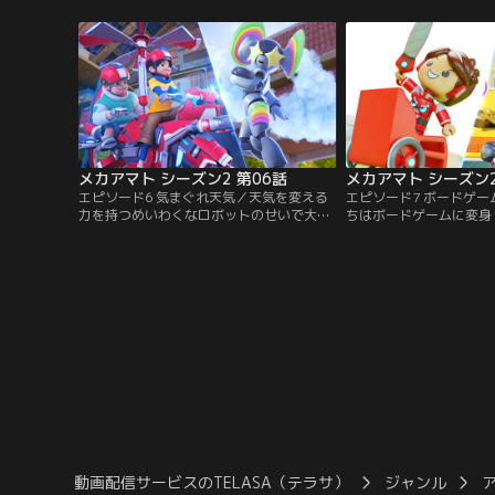
理の材料にされちゃうかも！？【提供：バ
なで力を合わせて、ずる
ンダイチャンネル】
クセルをやっつけよう。
チャンネル】
メカアマト シーズン2 第06話
メカアマト シーズン2
エピソード6 気まぐれ天気／天気を変える
エピソード7 ボードゲ
力を持つめいわくなロボットのせいで大雨
ちはボードゲームに変身
が降り続け、町は水びたしになってしま
のわなにはまり、ボード
う。アマトと仲間たちは、町のみんなを困
じこめられてしまう。こ
らせる雨を止められるのか？【提供：バン
めには、敵が決めたルー
ダイチャンネル】
しなくては。【提供：バ
ル】
動画配信サービスのTELASA（テラサ）
ジャンル