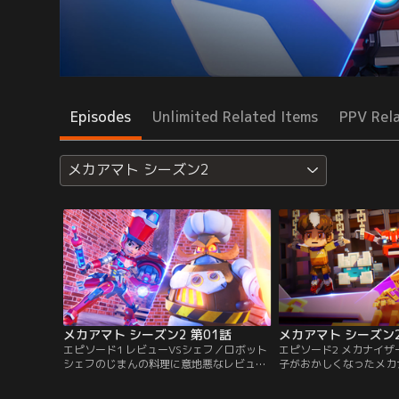
Episodes
Unlimited Related Items
PPV Rel
メカアマト シーズン2
メカアマト シーズン2 第01話
メカアマト シーズン2
エピソード1 レビューVSシェフ／ロボット
エピソード2 メカナイ
シェフのじまんの料理に意地悪なレビュー
子がおかしくなったメカ
をするディープ。急いでディープを助けに
界にアマトたちが飛びこ
行かないと、おこったロボットシェフに料
はキングボクセルに支配