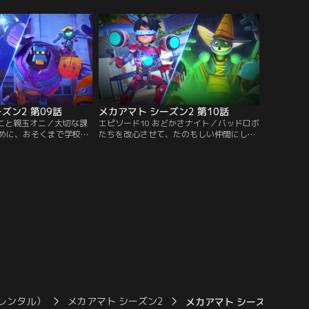
ロボットのプラスティコ
ョロボットたちに立ち向かう！【提供：バ
しまう。【提供：バンダ
ンダイチャンネル】
ズン2 第09話
メカアマト シーズン2 第10話
オニと親玉オニ／大切な課
エピソード10 おどかさナイト／バッドロボ
めに、おそくまで学校に
たちを改心させて、たのもしい仲間にしよ
と仲間たち。ところが、
うとするアマトとピアン。ところが、いた
校の中には、不気味であ
ずら好きのスケアスクリューが悪さを始め
がいた…。【提供：バン
て、予想外の大混乱が起きてしまう。【提
供：バンダイチャンネル】
レンタル）
メカアマト シーズン2
メカアマト シーズン2 第1