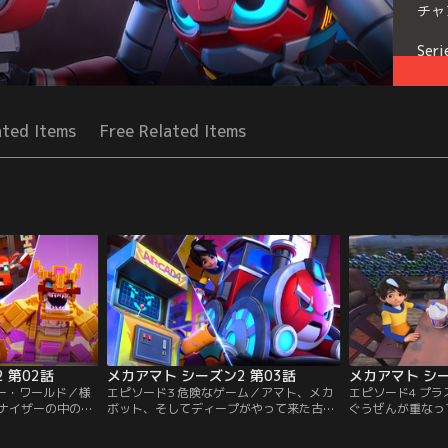
チャ
Seri
ated Items
Free Related Items
 第02話
メカアマト シーズン2 第03話
メカアマト シー
ザー・ワールド／様
エピソード3 危険なゲーム／アマト、メカ
エピソード4 プ
ナイザーの中の世
ボット、そしてディープがやって来た古い
ぐうぜんが重なっ
んでみると、そこ
ゲームセンターには、バッドロボのアーカ
ルをキャンプ場か
されていた。みん
ーダがひそんでいた。アーカーダを相手
トたち。いつしか