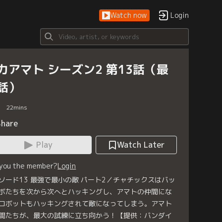
Watch now
Login
カアマト シーズン2 第13話（最
話）
22
mins
Share
Play
Watch Later
 you the member?
Login
ソード13 最強で最小の敵 パート2／チャチックスはバッ
ボたちを次から次へとハッキングし、アマトの仲間にな
ロボットもハッキングされて敵になってしまう。アマト
間たちが、最大の試練に立ち向かう！【提供：バンダイ