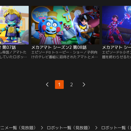
がしこいキングボ
に、やるかやられるかの危険なゲームが始
かしなリサイクル
【提供：バンダイ
まる！【提供：バンダイチャンネル】
に目を付けられて
イチャンネル】
 第07話
メカアマト シーズン2 第08話
メカアマト シー
ーム帝国／アマトた
エピソード8 トゥーピー・ショー／子供向
エピソード9 小
していたロボット
けのテレビ番組に招待されたアマトとメカ
題を終わらせるた
ゲームの世界に閉
ボット。ところが、リスのような見た目の
居残りするアマト
こからにげだすた
司会者は、おどろきの計画をかくしてい
真っ暗になった学
ルでゲームに勝利
た。そうとは知らないアマトとメカボット
やしいナゾの存在
ンダイチャンネ
は大ピンチに。【提供：バンダイチャンネ
ダイチャンネル】
ル】
1
2
アニメ一覧（見放題）
ロボット一覧（見放題）
ロボット一覧（