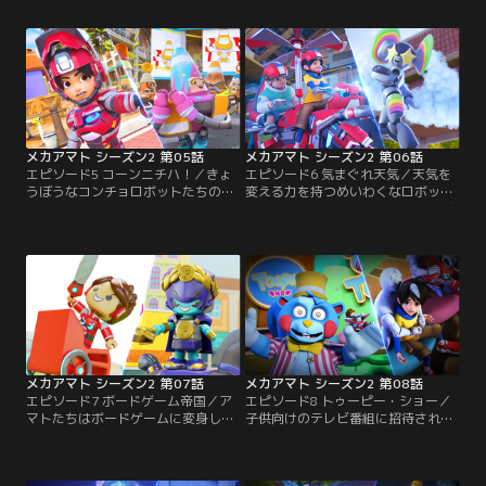
は、バッドロボのアーカーダがひそ
ち帰らなかったアマトたち。いつし
んでいた。アーカーダを相手に、や
かアマトたちは、様子がおかしなリ
るかやられるかの危険なゲームが始
サイクルロボットのプラスティコに
まる！【提供：バンダイチャンネ
目を付けられてしまう。【提供：バ
ル】
ンダイチャンネル】
メカアマト シーズン2 第05話
メカアマト シーズン2 第06話
エピソード5 コーンニチハ！／きょ
エピソード6 気まぐれ天気／天気を
うぼうなコンチョロボットたちのグ
変える力を持つめいわくなロボット
ループが現れて、町は大混乱に。ア
のせいで大雨が降り続け、町は水び
マトは仲間のコーンコンチョたちと
たしになってしまう。アマトと仲間
力を合わせ、ワルのコンチョロボッ
たちは、町のみんなを困らせる雨を
トたちに立ち向かう！【提供：バン
止められるのか？【提供：バンダイ
ダイチャンネル】
チャンネル】
メカアマト シーズン2 第07話
メカアマト シーズン2 第08話
エピソード7 ボードゲーム帝国／ア
エピソード8 トゥーピー・ショー／
マトたちはボードゲームに変身して
子供向けのテレビ番組に招待された
いたロボットのわなにはまり、ボー
アマトとメカボット。ところが、リ
ドゲームの世界に閉じこめられてし
スのような見た目の司会者は、おど
まう。ここからにげだすためには、
ろきの計画をかくしていた。そうと