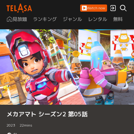
Watch now
見放題
ランキング
ジャンル
レンタル
無料
は
メカアマト シーズン2 第05話
2023
22
mins