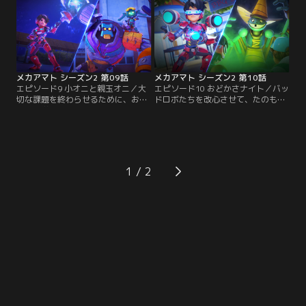
敵が決めたルールでゲームに勝利し
は知らないアマトとメカボットは大
なくては。【提供：バンダイチャン
ピンチに。【提供：バンダイチャン
ネル】
ネル】
メカアマト シーズン2 第09話
メカアマト シーズン2 第10話
エピソード9 小オニと親玉オニ／大
エピソード10 おどかさナイト／バッ
切な課題を終わらせるために、おそ
ドロボたちを改心させて、たのもし
くまで学校に居残りするアマトと仲
い仲間にしようとするアマトとピア
間たち。ところが、真っ暗になった
ン。ところが、いたずら好きのスケ
学校の中には、不気味であやしいナ
アスクリューが悪さを始めて、予想
ゾの存在がいた…。【提供：バンダ
外の大混乱が起きてしまう。【提
イチャンネル】
供：バンダイチャンネル】
1