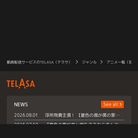
動画配信サービスのTELASA（テラサ）
ジャンル
アニメ一覧（見放
NEWS
See all
2026.08.01
浮所飛貴主演！ 【夏色の風が僕の家にやってきた】 本日よりテラサで独占配信スタート！
2026.07.18
『夏色の雲が恋と嵐をまきおこす』スペシャルメイキング 【Part1】2026年７月18日（土）23時30分～配信スタート！話題のシーンの裏側を大公開！豪華キャスト大集合！ 『武宮家 真夏の家族会議』開催！
2026.07.15
救命医・遥（今田）の《心揺さぶる過去》や、 麻酔科医・権野（船越英一郎）の《謎多きプライベート》など… 《知られざるエピソード》を独占配信！