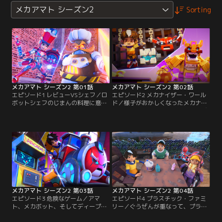
メカアマト シーズン2
Sorting
メカアマト シーズン2 第01話
メカアマト シーズン2 第02話
エピソード1 レビューVSシェフ／ロ
エピソード2 メカナイザー・ワール
ボットシェフのじまんの料理に意地
ド／様子がおかしくなったメカナイ
悪なレビューをするディープ。急い
ザーの中の世界にアマトたちが飛び
でディープを助けに行かないと、お
こんでみると、そこはキングボクセ
こったロボットシェフに料理の材料
ルに支配されていた。みんなで力を
にされちゃうかも！？【提供：バン
合わせて、ずるがしこいキングボク
ダイチャンネル】
セルをやっつけよう。【提供：バン
ダイチャンネル】
メカアマト シーズン2 第03話
メカアマト シーズン2 第04話
エピソード3 危険なゲーム／アマ
エピソード4 プラスチック・ファミ
ト、メカボット、そしてディープが
リー／ぐうぜんが重なって、プラス
やって来た古いゲームセンターに
チックのボトルをキャンプ場から持