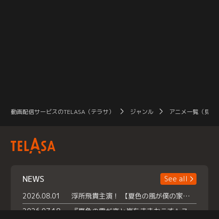
動画配信サービスのTELASA（テラサ）
ジャンル
アニメ一覧（見放
NEWS
See all
2026.08.01
浮所飛貴主演！ 【夏色の風が僕の家にやってきた】 本日よりテラサで独占配信スタート！
2026.07.18
『夏色の雲が恋と嵐をまきおこす』スペシャルメイキング 【Part1】2026年７月18日（土）23時30分～配信スタート！話題のシーンの裏側を大公開！豪華キャスト大集合！ 『武宮家 真夏の家族会議』開催！