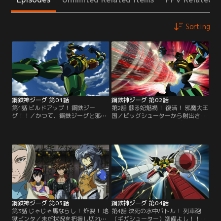
Sorting
鋼鉄神ジーグ 第01話
鋼鉄神ジーグ 第02話
第1話 ビルドアップ！ 鋼鉄ジー
第2話 蘇る妃魅禍！ 復活！ 邪魔大王
グ！！／かつて、鋼鉄ジーグと邪魔
国／ビッグシューターから射出され
大王国の最終決戦の地となった九
たパーツで鋼鉄ジーグにビルドアッ
州。そこはあの日より、謎の結
プした剣児。魔愚羅（まぐら）との
界“ゾーン”に覆われ連絡不能となっ
戦いの中、広がったゾーンの中に飲
ていた。あれから50年…。“ゾー
み込まれてしまう剣児たち。その
ン”に遮られた九州を望む本州最南
頃、阿蘇の地中深くでは、かつての
端の町。高校生ライダー・草薙剣児
ジーグに封印された邪魔大王国の女
は突如、地中から現れたハニワ幻
王・妃魅禍が復活を遂げて…。【提
神・魔愚羅（まぐら）と遭遇し
供：バンダイチャンネル】
て…。【提供：バンダイチャンネ
ル】
鋼鉄神ジーグ 第03話
鋼鉄神ジーグ 第04話
第3話 じゃじゃ馬ならし！ 炸裂！ 地
第4話 決死の水中バトル！ 列車砲
獄ビンタ／未だ状況を把握し切れて
（ギガシューター）準備よし！！／