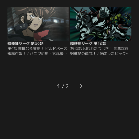
の調査が重要だと感じていた美和だ
大蛇に持ち帰っていたのだ。妃魅禍
ったが、常識を遥かに上回る高重圧
は、ジーグヘッドから銅鐸を取り出
反応に調査隊を差し向けることを躊
そうとするが取り出せない。二つの
躇していた。だが、高千穂の高重圧
銅鐸を共鳴させることにより、取り
反応が突然収まり、美和は調査を決
出せるに違いないと考えた壱鬼馬
断する。【提供：バンダイチャンネ
は、ハニワ幻神・徒鼻羅で剣児が乗
ル】
るジーグの銅鐸を狙い…。【提供：
バンダイチャンネル】
鋼鉄神ジーグ 第09話
鋼鉄神ジーグ 第10話
第9話 非情なる策略！ ビルドベース
第10話 囚われたつばき！ 邪悪なる
殲滅作戦！／ハニワ幻神・玄武羅で
妃魅禍の儀式！／捕まったビッグシ
ビルドベースに全面攻撃を敢行する
ューターを破瑠覇とともに追う剣児
壱鬼馬たち。しかし、その狙いは別
のジーグ。阿蘇で彼らを待っていた
にあった。つばきの能力に気がつい
のは、これまで見たこともない数の
た妃魅禍は、その能力を利用して宙
ハニワ幻神の軍団だった。つばきと
のジーグヘッドから銅鐸を取り出そ
鏡を救うため、必死で戦う剣児。そ
うとしていたのだ。防御力の高い玄
んな中、壱鬼馬は邪魔大王国の奥
1
武羅に苦戦しながらも、アースパー
義・万象羅偶を発動させる。だがそ
ツでそれを砕くジーグ。だが、その
の時、破瑠覇と感応したジーグは、
時…！？【提供：バンダイチャンネ
バルバ・ジーグとなって…。【提
ル】
供：バンダイチャンネル】