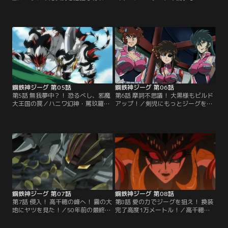
いない剣児に、50年前のジーグと邪
ゾーン内の現状の把握と、設備の復
魔大王国の戦いについて語る珠城司
旧を急ぐビルドベース。見守るしか
令。ジーグと同調できるのは自分だ
ない剣児は雷鋼馬で偵察に出かけ
けだと知り、自分が選ばれし者であ
る。一方、珠城司令と司馬遷次郎は
ると調子に乗る剣児。一方、妃魅禍
データ収集のため、ゾーン内にあっ
は新たなるジーグの中に銅鐸（どう
た旧ビルドベースの調査を敢行す
たく）の存在を感じ、ハニワ幻神・
る。旧ビルドベースを訪れた珠城司
馬頭羅（めずら）を博多に出現させ
令と遷次郎は…。【提供：バンダイ
る。【提供：バンダイチャンネル】
チャンネル】
鋼鉄神ジーグ 第05話
鋼鉄神ジーグ 第06話
第5話 無我夢中？！ 恐るべし、邪魔
第6話 摩訶不思議！ 大黒様もビルド
大王国の罠／ハニワ幻神・罵玖羅
アップ！／剣児にもっとジーグを理
（ばくら）との戦いから戻った剣児
解させ、無理のない戦闘をさせよう
たちは、ビルドベースの食堂でくつ
と個人授業を始めるつばき。しか
ろいでいた。だが、不意に奇妙な感
し、剣児は机に座るとすぐに居眠り
覚にとらわれる剣児たち。戦闘に出
をする始末。困っているつばきに、
た者だけが、知らず知らずのうちに
剣児をその気にさせるいい方法があ
奇妙な世界に引き込まれていたの
ると持ちかける身堂たち。そんな
だ。繰り返す日常。なにかが違うと
時、邪魔大王国の阿磨疎と壬魔使
気づいた剣児は、その世界からの脱
が、ハニワ幻神・魔可羅とともに現
出を試みるが…。【提供：バンダイ
れて…。【提供：バンダイチャンネ
チャンネル】
ル】
鋼鉄神ジーグ 第07話
鋼鉄神ジーグ 第08話
第7話 侵入！ 高千穂の峰へ！ 霧の大
第8話 愛の力でジーグを狙え！ 換装
地にヤツを見た！／50年前の最終決
完了高度1万メートル！／高千穂で
戦の日から滞留する謎のエネルギー
発見された首の無い宙のジーグ。そ
が、もっとも濃い高千穂周辺。そこ
のジーグヘッドは、壱鬼馬が八岐之