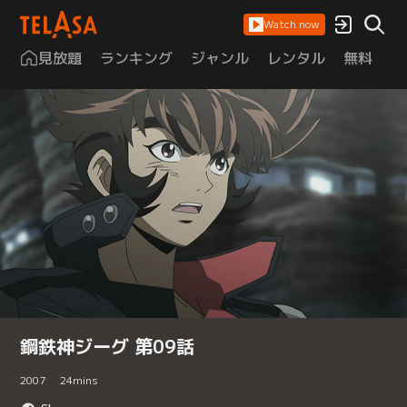
Watch now
見放題
ランキング
ジャンル
レンタル
無料
は
鋼鉄神ジーグ 第09話
2007
24
mins