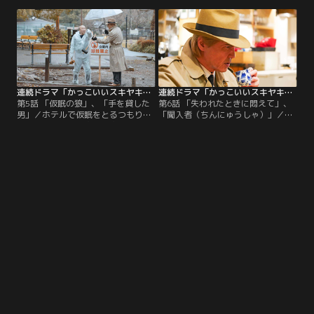
だわった末…。／トイレから出てく
掻いた挙句…。／オフィスビルの休
ると、元居た部屋がどこかわからず
憩スペースで聞こえてきたのは女子
迷ってしまう。無機質なオフィスビ
社員のうわさ話。登場人物を関係図
ルで孤独な戦いの幕が開く。
にすると…。
連続ドラマ「かっこいいスキヤキ」 第05話
連続ドラマ「かっこいいスキヤキ」 第06話（最終話）
第5話 「仮眠の狼」、「手を貸した
第6話 「失われたときに悶えて」、
男」／ホテルで仮眠をとるつもりで
「闖入者（ちんにゅうしゃ）」／
目を閉じたのに、次から次へと災難
今、何をしようとしていたのか。目
に見舞われて…。／クライアントと
につくモノや匂いをヒントに、遂に
待ち合わせをしていた公園で、立て
思い出した用件は…。／宿泊先のホ
看板の作業を手伝う羽目に。立ち去
テルで本郷に襲いかかったのは
ろうとタイミングを図るが…。
「蚊」。果てしなき攻防戦のおかげ
て、命を救われることに！？