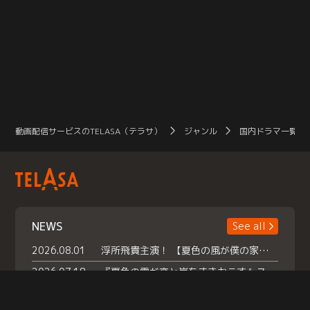
動画配信サービスのTELASA（テラサ）
ジャンル
国内ドラマ一覧（
NEWS
See all
2026.08.01
浮所飛貴主演！ 【夏色の風が僕の家にやってきた】 本日よりテラサで独占配信スタート！
2026.07.18
『夏色の雲が恋と嵐をまきおこす』スペシャルメイキング 【Part1】2026年７月18日（土）23時30分～配信スタート！話題のシーンの裏側を大公開！豪華キャスト大集合！ 『武宮家 真夏の家族会議』開催！
2026.07.15
救命医・遥（今田）の《心揺さぶる過去》や、 麻酔科医・権野（船越英一郎）の《謎多きプライベート》など… 《知られざるエピソード》を独占配信！