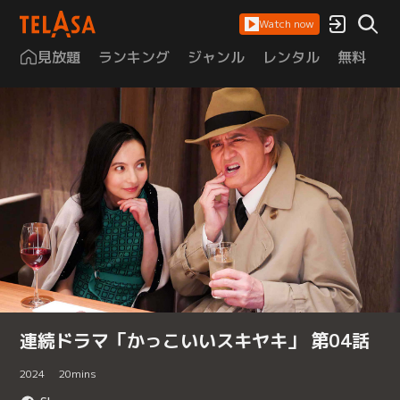
Watch now
見放題
ランキング
ジャンル
レンタル
無料
は
連続ドラマ「かっこいいスキヤキ」 第04話
2024
20
mins