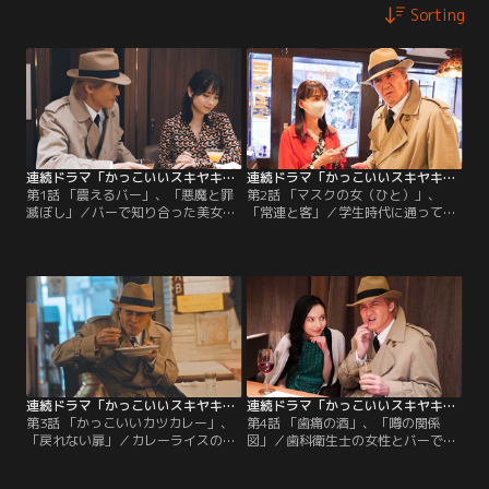
Sorting
連続ドラマ「かっこいいスキヤキ」 第01話
連続ドラマ「かっこいいスキヤキ」 第02話
第1話 「震えるバー」、「悪魔と罪
第2話 「マスクの女（ひと）」、
滅ぼし」／バーで知り合った美女の
「常連と客」／学生時代に通ってい
歯にピーナツの皮が！恥をかかせず
た喫茶店にマスクをした同級生らし
気づかせようとするが、予想だにし
き女性が。記憶を頼りに推理を始め
ない結末に…。／たまたま拾った
るが…。／初めて入る中華料理屋。
「単三電池」を捨てた途端、清掃員
悪目立ちしないよう注文のチャンス
の女性に目を付けられる。誤解を解
を見計らっているうちに…。
こうと意地になるが…。
連続ドラマ「かっこいいスキヤキ」 第03話
連続ドラマ「かっこいいスキヤキ」 第04話
第3話 「かっこいいカツカレー」、
第4話 「歯痛の酒」、「噂の関係
「戻れない扉」／カレーライスのル
図」／歯科衛生士の女性とバーで過
ーは右か左か？カツがのって一層や
ごしていると、突然ズキンと奥歯に
やこしくなったカレーの食べ方にこ
痛みが！ピンチを乗り越えようと足