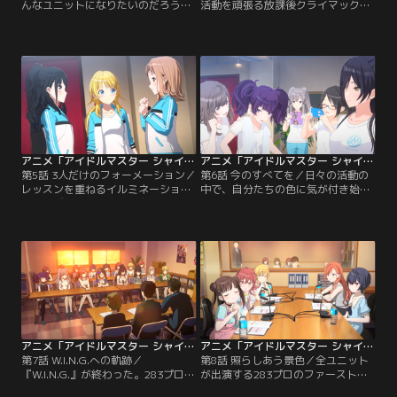
んなユニットになりたいのだろう
活動を頑張る放課後クライマックス
か、と考えを巡らすアルストロメリ
ガールズ。そのおかげでショッピン
アの3人。それぞれ自分たちの未来
グモールでの仕事が決まった。しか
を思い描こうとするが、答えはなか
もその内容は、ヒーローショーとラ
なか見つからない。そんなある日、
イブを組み合わせたコラボレーショ
3人が出演したイベントである姉弟
ンイベント。テンションが上がる果
がケンカをしてしまう。姉弟にもイ
穂を中心に、メンバーはヒーローシ
ベントを楽しんでほしい3人が考え
ョーの特訓に励む。そしてついにラ
たことは……。【提供：バンダイチ
イブ当日がやってきた。ところが思
ャンネル】
わぬトラブルの連絡が……！【提
供：バンダイチャンネル】
アニメ「アイドルマスター シャイニーカラーズ」 第05話
アニメ「アイドルマスター シャイニーカラーズ」 第06話
第5話 3人だけのフォーメーション／
第6話 今のすべてを／日々の活動の
レッスンを重ねるイルミネーション
中で、自分たちの色に気が付き始め
スターズの3人。ついにデビューラ
た283プロのアイドルたち。彼女た
イブが決定した。ライブに向けてそ
ちの、新人アイドルユニットの登竜
れぞれ頑張る3人だが、だからこそ
門『W.I.N.G.』への出場が決まる。
なかなか気持ちが一つにならない。
それを機に、プロデューサーはアイ
それを見守るプロデューサー
ドルたちに、新たな試みを持ち掛け
は……。そしてついにデビュー曲が
る。それはW.I.N.G.に向けた日々
彼女たちの元に届く。【提供：バン
を、自分たちの手で記録することだ
ダイチャンネル】
った。【提供：バンダイチャンネ
ル】
アニメ「アイドルマスター シャイニーカラーズ」 第07話
アニメ「アイドルマスター シャイニーカラーズ」 第08話
第7話 W.I.N.G.への軌跡／
第8話 照らしあう景色／全ユニット
『W.I.N.G.』が終わった。283プロの
が出演する283プロのファーストラ
密着ドキュメンタリーを見ながら、
イブの開催が決定。注目が高まり忙