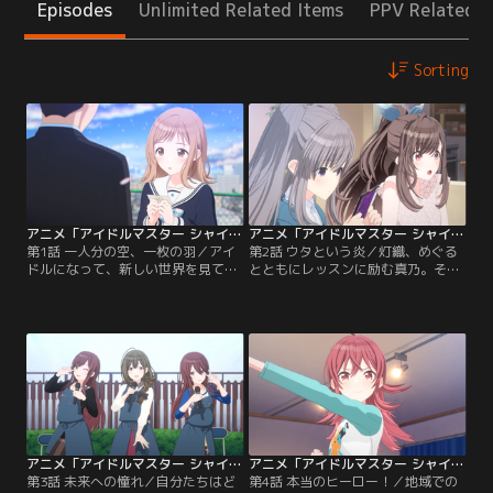
Episodes
Unlimited Related Items
PPV Related I
Sorting
アニメ「アイドルマスター シャイニーカラーズ」 第01話
アニメ「アイドルマスター シャイニーカラーズ」 第02話
第1話 一人分の空、一枚の羽／アイ
第2話 ウタという炎／灯織、めぐる
ドルになって、新しい世界を見てみ
とともにレッスンに励む真乃。その
ないか？ 偶然の出会いに背中を押さ
頃、同じ事務所のアンティーカは
れ、櫻木真乃はアイドルの世界へ
MVの撮影が決まり、どんな内容に
と、その一歩を踏み出すことにな
したいか、それぞれ意見を出し合い
る。283プロに入った真乃が出会っ
アイデアを膨らませていく。そして
たのは、同じくアイドルを目指す、
いよいよ撮影が始まった。ストーリ
風野灯織、八宮めぐるという2人の
ー仕立ての内容に挑戦するアンティ
仲間だった。【提供：バンダイチャ
ーカ。しかし撮影中に雨雲が……。
ンネル】
【提供：バンダイチャンネル】
アニメ「アイドルマスター シャイニーカラーズ」 第03話
アニメ「アイドルマスター シャイニーカラーズ」 第04話
第3話 未来への憧れ／自分たちはど
第4話 本当のヒーロー！／地域での