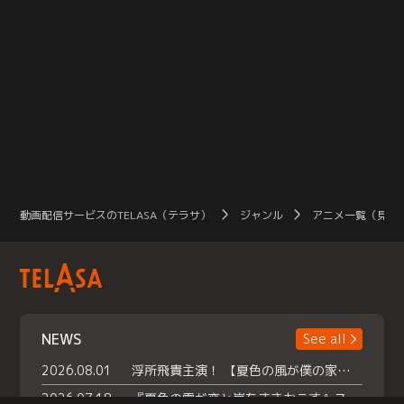
動画配信サービスのTELASA（テラサ）
ジャンル
アニメ一覧（見放
NEWS
See all
2026.08.01
浮所飛貴主演！ 【夏色の風が僕の家にやってきた】 本日よりテラサで独占配信スタート！
2026.07.18
『夏色の雲が恋と嵐をまきおこす』スペシャルメイキング 【Part1】2026年７月18日（土）23時30分～配信スタート！話題のシーンの裏側を大公開！豪華キャスト大集合！ 『武宮家 真夏の家族会議』開催！