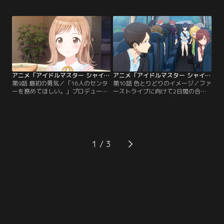
W.I.N.G.への取り組みと結果を振り
しくなる中、ライブに向けて283プ
返るイルミネーションスターズ、ア
ロのアイドルたちが一体となった取
ンティーカ、放課後クライマックス
り組みが始まった。ダンスレッスン
ガールズ、アルストロメリア。それ
やラジオ収録を合同で行った放課後
ぞれの胸に「できたこと」「できな
クライマックスガールズとアルスト
かったこと」、そして「これからす
ロメリアは、お互いのやり方を間近
べきこと」が刻まれていく。【提
で見ることで…。【提供：バンダイ
供：バンダイチャンネル】
チャンネル】
アニメ「アイドルマスター シャイニーカラーズ」 第09話
アニメ「アイドルマスター シャイニーカラーズ」 第10話
第9話 最初の勇気／「16人のセンタ
第10話 色とりどりのイメージ／ファ
ーを務めてほしい。」プロデューサ
ーストライブに向けて2日間の合宿
ーからそう依頼された真乃。灯織と
が始まった。目標は『Spread the
めぐるは、どんな結論を出しても応
Wings！！』を完成させること。セ
援すると真乃を励ましてくれる。そ
ンターである真乃の挨拶でレッスン
の後、アンティーカと一緒にレコー
が始まるが、合同のダンスレッスン
ディングの最終調整に臨んだイルミ
はなかなかまとまらない。恋鐘の、
ネーションスターズ。新曲『ツバサ
みんな楽しそうじゃないという指摘
1
グラビティ』の歌詞を噛みしめる真
に、頷くメンバー。みんなと一緒に
乃の心の中に浮かぶものは……。
頑張るため、自分はなにをすればい
【提供：バンダイチャンネル】
いのか。【提供：バンダイチャンネ
ル】