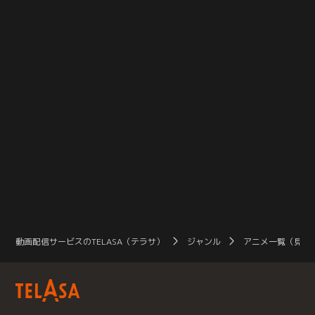
たにも関わらず、すぐにペトラを始
紺の瞳を持つ銀髪のハーフエルフで
に
め、村の子供たちに正体がバレてし
あったという。雪と氷に覆われたエ
後
まうスバル。開始5秒でバレてしま
リオール大森林に、たった一人で暮
転
ったミッションとは、エミリアとの
らすエミリアは、嫉妬の魔女に瓜二
デートコースの下見で……。
つという理由から…。
動画配信サービスのTELASA（テラサ）
ジャンル
アニメ一覧（見放