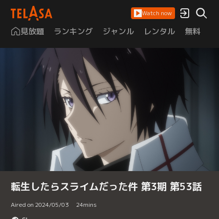
Watch now
見放題
ランキング
ジャンル
レンタル
無料
は
転生したらスライムだった件 第3期 第53話
Aired on 2024/05/03
24
mins