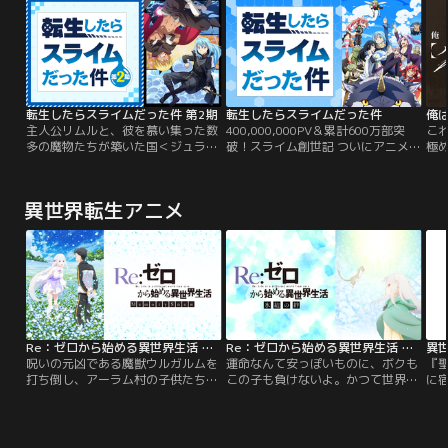
リムルの次なる戦いが始まる。
裏で魔王リムルの台頭を危険視する
ヤーやNPCに囲まれながら、おいし
ム
者たちがいた。シルトロッゾ王国五
い料理作りや、自分専用の武器の製
イ
大老の長である元“勇者”グランベ
作、たったひとりで高難易度のダン
う
ル・ロッゾとその孫娘、マリアベ
ジョンに挑むなど、気ままにゲーム
「
ル・ロッゾ。支配による人類守護を
を楽しんでいくアース。
り
掲げるグランベルとマリアベルは策
謀を巡らせ、リムルと激突する。一
転生したらスライムだった件 第2期
転生したらスライムだった件
方、黄金郷エルドラドでは魔王レオ
主人公リムルと、彼を慕い集った数
400,000,000PV＆累計600万部突
こ
ンがある目的のために動き出す。人
多の魔物たちが築いた国＜ジュラ・
破！スライム創世記 ついにアニメ
極
類の守護者である勇者と、世界を支
テンペスト連邦国＞は、近隣国との
化！スライム生活、始まりました。
う
配する魔王。様々な思惑が交錯する
協定、交易を経ることで、「人間と
サラリーマン三上悟は通り魔に刺さ
得
中、ひとりの“勇者”が目覚めようと
魔物が共に歩ける国」というやさし
れ死亡し、気がつくと異世界に転生
ニ
していた--。譲れない思いを胸に、
異世界転生アニメ
い理想を形にしつつあった。リムル
していた。ただし、その姿はスライ
い
リムルの次なる戦いが始まる。
の根底にあるのは人間だったスライ
ムだった！リムルという新しいスラ
れ
ム故の「人間への好意」……しかし
イム人生を得て、さまざまな種族が
「
この世界には明確な「魔物への敵
うごめくこの世界に放り出され、
い
意」が存在していた。その理不尽な
「種族問わず楽しく暮らせる国作
才
現実を突き付けられた時…。
り」を目指すことに…！
ば
Re：ゼロから始める異世界生活 Memory Snow
Re：ゼロから始める異世界生活 氷結の絆
呪いの元凶である魔獣ウルガルムを
運命なんて安っぽいものに、ボクも
『
打ち倒し、アーラム村の子供たちを
この子も負けないよ。かつて世界を
に
救ったスバルたち。やっと訪れた平
滅ぼしかけ、四百年を過ぎた今なお
凌
穏も束の間、スバルは誰にも知られ
人々にとっての恐怖の対象であり、
ち
てはならない、とある極秘ミッショ
忌み嫌われ続ける存在である≪嫉妬
ん
ンに挑んでいた。しかし変装してい
の魔女≫。伝説によれば、彼女は紫
活