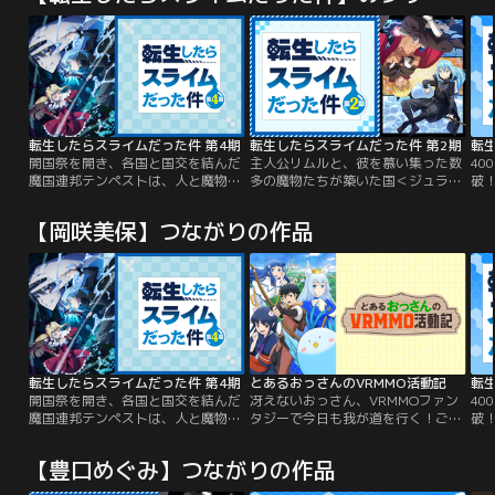
転生したらスライムだった件 第4期
転生したらスライムだった件 第2期
転
開国祭を開き、各国と国交を結んだ
主人公リムルと、彼を慕い集った数
40
魔国連邦テンペストは、人と魔物が
多の魔物たちが築いた国＜ジュラ・
破
共に暮らせる世界「人魔共栄圏」の
テンペスト連邦国＞は、近隣国との
化
実現に向けて歩みだす。種族の壁を
協定、交易を経ることで、「人間と
サ
【岡咲美保】つながりの作品
越え、手を取り合い、繁栄していく
魔物が共に歩ける国」というやさし
れ
魔国連邦テンペスト。しかし、その
い理想を形にしつつあった。リムル
し
裏で魔王リムルの台頭を危険視する
の根底にあるのは人間だったスライ
ム
者たちがいた。シルトロッゾ王国五
ム故の「人間への好意」……しかし
イ
大老の長である元“勇者”グランベ
この世界には明確な「魔物への敵
う
ル・ロッゾとその孫娘、マリアベ
意」が存在していた。その理不尽な
「
ル・ロッゾ。支配による人類守護を
現実を突き付けられた時…。
り
掲げるグランベルとマリアベルは策
謀を巡らせ、リムルと激突する。一
転生したらスライムだった件 第4期
とあるおっさんのVRMMO活動記
転
方、黄金郷エルドラドでは魔王レオ
開国祭を開き、各国と国交を結んだ
冴えないおっさん、VRMMOファン
40
ンがある目的のために動き出す。人
魔国連邦テンペストは、人と魔物が
タジーで今日も我が道を行く！ごく
破
類の守護者である勇者と、世界を支
共に暮らせる世界「人魔共栄圏」の
普通の会社員田中大地は、
化
配する魔王。様々な思惑が交錯する
実現に向けて歩みだす。種族の壁を
VRMMO「ワンモア・フリーライ
サ
【豊口めぐみ】つながりの作品
中、ひとりの“勇者”が目覚めようと
越え、手を取り合い、繁栄していく
フ・オンライン」を、アースという
れ
していた--。譲れない思いを胸に、
魔国連邦テンペスト。しかし、その
名でプレイする。個性豊かなプレイ
し