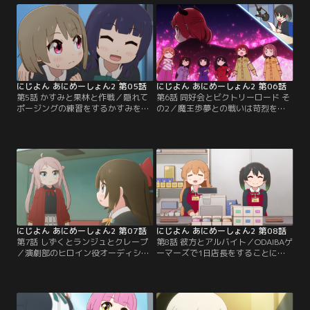
にじよん あにめーしょん2 第05話
にじよん あにめーしょん2 第06話
第5話 かすみと果林と作戦／隠れて
第6話 同好会とビクトリーロード そ
ポージングの練習をするかすみを見
の2／魔王歩夢との戦いは苛烈を極
つけた果林。常に頑張るかすみに関
めていた。璃奈が開発した璃奈ちゃ
心した果林は一緒に特訓することを
んパワードスーツで対抗する
提案する。【提供：バンダイチャン
が…！？【提供：バンダイチャンネ
ネル】
ル】
にじよん あにめーしょん2 第07話
にじよん あにめーしょん2 第08話
第7話 しずくとランジュとクレープ
第8話 彼方とアルバイト／ODAIBAゲ
／演劇部のヒロイン役オーディショ
ーマーズで1日店長をすることにな
ンに落ちてしまったというしずく。
った彼方・侑・せつ菜。彼方が侑に
しずくを元気づけようと張り切るラ
レジのやり方を教えていると、外か
ンジュはクレープを食べにいこうと
らせつ菜の声が聞こえてきて…。
連れ出す。【提供：バンダイチャン
【提供：バンダイチャンネル】
ネル】