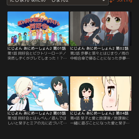
にじよん あにめーしょん2 第01話
にじよん あにめーしょん2 第02話
第1話 同好会とビクトリーロード／
第2話 歩夢と菜々とはじまり／雨の
突然しずくがグレてしまった！？同
中相合傘で帰ることになった歩夢と
好会のみんなの様子もいつもと違う
菜々。侑から手紙を貰ったという
ようで…。【提供：バンダイチャン
菜々に対して歩夢は…。【提供：バ
ネル】
ンダイチャンネル】
にじよん あにめーしょん2 第03話
にじよん あにめーしょん2 第04話
第3話 同好会とはんぺん／遊んでほ
第4話 栞子と愛と放課後／放課後に
しいと栞子とミアの元に近づいてき
一緒に遊ぶことになった愛と栞子。
たはんぺん。仲間に入れてほしいと
話をする中で栞子は愛と薫子の共通
ランジュもやってきたが…【提供：
点を発見していく。【提供：バンダ
バンダイチャンネル】
イチャンネル】