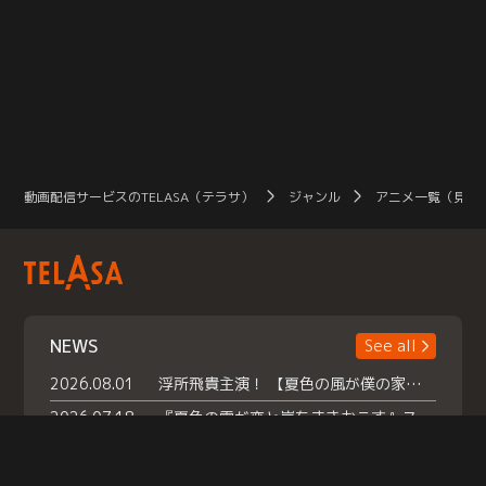
動画配信サービスのTELASA（テラサ）
ジャンル
アニメ一覧（見放
NEWS
See all
2026.08.01
浮所飛貴主演！ 【夏色の風が僕の家にやってきた】 本日よりテラサで独占配信スタート！
2026.07.18
『夏色の雲が恋と嵐をまきおこす』スペシャルメイキング 【Part1】2026年７月18日（土）23時30分～配信スタート！話題のシーンの裏側を大公開！豪華キャスト大集合！ 『武宮家 真夏の家族会議』開催！
2026.07.15
救命医・遥（今田）の《心揺さぶる過去》や、 麻酔科医・権野（船越英一郎）の《謎多きプライベート》など… 《知られざるエピソード》を独占配信！