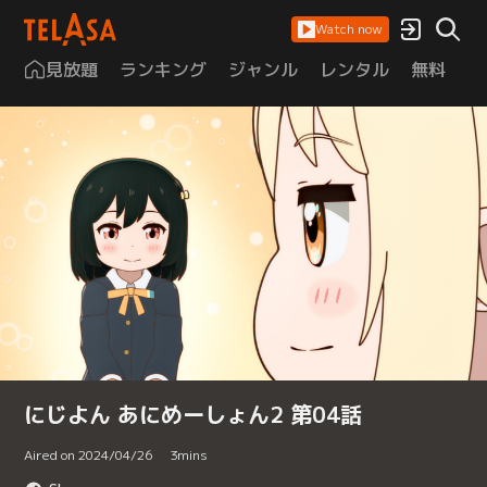
Watch now
見放題
ランキング
ジャンル
レンタル
無料
は
にじよん あにめーしょん2 第04話
Aired on 2024/04/26
3
mins