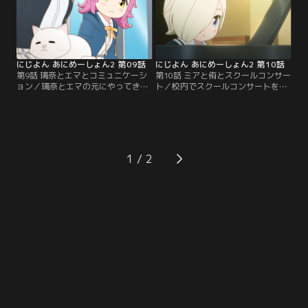
にじよん あにめーしょん2 第09話
にじよん あにめーしょん2 第10話
第9話 璃奈とエマとコミュニケーシ
第10話 ミアと侑とスクールコンサー
ョン／璃奈とエマの元にやってきた
ト／校内でスクールコンサートをや
はんぺん。はんぺんがする色んな感
ることになったミアと侑。演奏を終
情表現を璃奈とエマも真似してみる
えたミアの目線の先には緊張で震え
と…。【提供：バンダイチャンネ
る侑がいて…。【提供：バンダイチ
ル】
ャンネル】
1