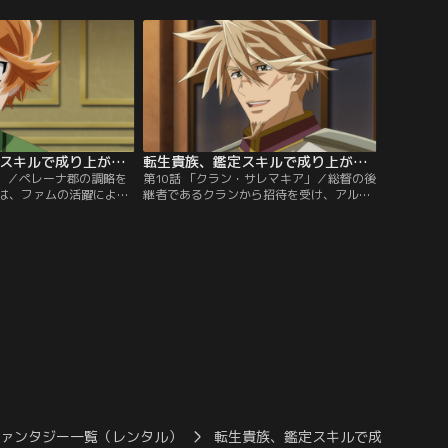
いう噂が飛び込んできて-
話で…！？
転生貴族、鑑定スキルで成り上がる 第09話
転生貴族、鑑定スキルで成り上がる 第10話
い」／ペレーナ郡の調略を
第10話 「クラン・サレマキア」／総督の後
は、ファムの活躍によっ
継者であるクランから招待を受け、アルス
手に入れる。しかし、そ
たちは貿易都市・センプラーへ向かう。決
な点があった。そこでロ
起集会のパーティーでクランが語ったの
思い付き--。
は…！？
ファンタジー一覧（レンタル）
転生貴族、鑑定スキルで成り上がる