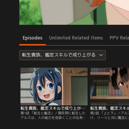
Episodes
Unlimited Related Items
PPV Rel
転生貴族、鑑定スキルで成り上がる
転生貴族、鑑定スキルで成り上がる 第01話
第1話 「転生と鑑定」／異世界に転生した
第2話 「上と下」／ア
アルスは、人の能力を見抜くことが出来
け、リーツと共に魔法に
る“鑑定”のスキルを手にしていた。アルス
始める。多くの人が住む
はそのスキルを活かして、まだ世に出てい
に着いたアルスたちの前