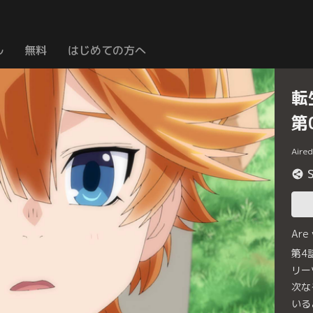
ル
無料
はじめての方へ
転
第
Aire
Are
第4
リー
次な
いる