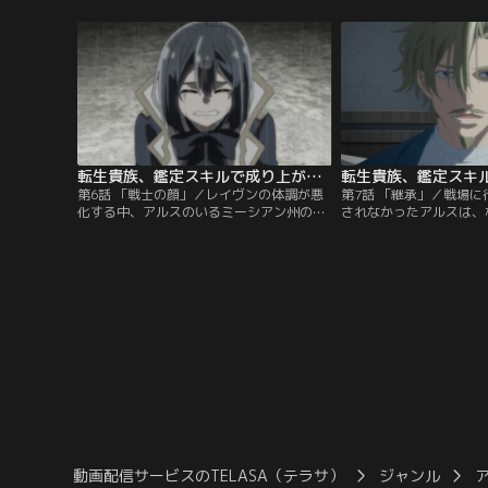
ない「逸材」を探し始める。
われる謎の少女が現れて-
転生貴族、鑑定スキルで成り上がる 第06話
第6話 「戦士の顔」／レイヴンの体調が悪
第7話 「継承」／戦場
化する中、アルスのいるミーシアン州の総
されなかったアルスは、
督が暗殺されたという情報が入った。アル
くなろうともがいていた
スは父に代わってカナレ郡長の招集に応
ンとの別れの時は刻一刻
え、軍議に出席することになり--。
動画配信サービスのTELASA（テラサ）
ジャンル