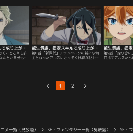
-。
ず者たちに囲まれてしまい--。
人の兄弟がいると
-。
転生貴族、鑑定スキルで成り上がる 第07話
転生貴族、鑑定スキルで成り上がる 第08話
に行くことさえも許
第8話 「新世代」／ランベルクの新たな領
第9話 「探り合
なんとか自分も強
主となったアルスにさっそく試練が訪れ
目指すアルスたち
。しかし、レイヴ
る。ミーシアン州の重要な位置にあるペレ
て敵側の盟約状を
と迫っていて--。
ーナ郡を仲間に引き入れるため、アルスた
の内容には不可解
ちが調略をすることになったのだ。
セルがある作戦を
1
2
アニメ一覧（見放題）
SF・ファンタジー一覧（見放題）
SF・