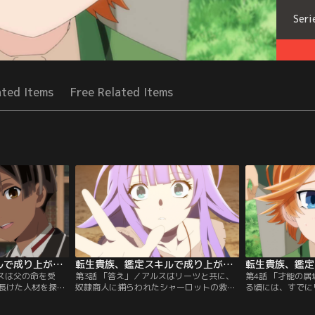
Seri
ated Items
Free Related Items
転生貴族、鑑定スキルで成り上がる 第02話
転生貴族、鑑定スキルで成り上がる 第03話
ルスは父の命を受
第3話 「答え」／アルスはリーツと共に、
第4話 「才能の
長けた人材を探し
奴隷商人に捕らわれたシャーロットの救出
る頃には、すでに
城郭都市・カナレ
へ向かった。希望をなくしたシャーロット
目覚ましい活躍ぶ
に、奴隷商人に追
のもとへアルスたちがたどり着くと、なら
逸材を求めていた