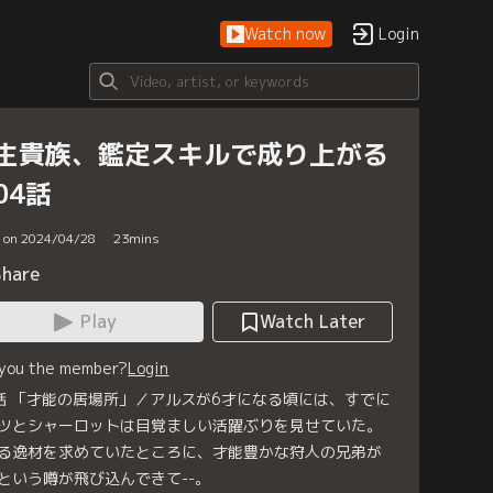
Watch now
Login
生貴族、鑑定スキルで成り上がる
04話
d on 2024/04/28
23
mins
Share
Play
Watch Later
 you the member?
Login
話 「才能の居場所」／アルスが6才になる頃には、すでに
ツとシャーロットは目覚ましい活躍ぶりを見せていた。
る逸材を求めていたところに、才能豊かな狩人の兄弟が
という噂が飛び込んできて--。