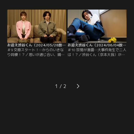
お似合いだと悟った渋谷くん（京本
素直な思いを伝えた渋谷くん（京本
大我）は、愛花から距離を置くこと
大我）。しかしその矢先、千夏（玉
を決意。一方で、俳優としてのチャ
井詩織）と親しげにしている写真が
ンスをつかむべく、しばらく京都に
SNSで拡散されてしまう。響子（長
滞在することに。神田（内藤秀一
谷川京子）の言葉で、愛花に誤解を
郎）から、そのことを教えられた愛
与えてしまったことに初めて気付い
花は渋谷くんへの思いに気づき後を
た渋谷くんは、ショックのあまりそ
追うが、間に合わない。
の場に崩れ落ちる。
お迎え渋谷くん（2024/05/28放送分）第09話
お迎え渋谷くん（2024/06/04放送分）第10話
＃9 交際スタート！…からのいきな
＃10 世間が激震…大事件発生で二人
り同棲！？／思いが通じ合い、晴れ
は！？／渋谷くん（京本大我）が過
て恋人同士になった渋谷くんと（京
労で倒れた。駆けつけた病院で神田
本大我）と愛花（田辺桃子）。しか
（内藤秀一郎）から、渋谷くんが一
し、渋谷くんは今をときめく売れっ
人ですべて背負いこんでいたことを
子俳優とあって、公の場でデートす
聞いた愛花（田辺桃子）は、それに
ることは難しい。響子（長谷川京
気づけなかった自分を責める。退院
子）は二人のためにマンションを用
後、渋谷くんは響子（長谷川京子）
1
意し、半同居生活をスタートさせた
から京都で行われたオーディション
二人だったが、やっぱりうぶ過ぎ
に合格したことを知らされるが…。
て…！？