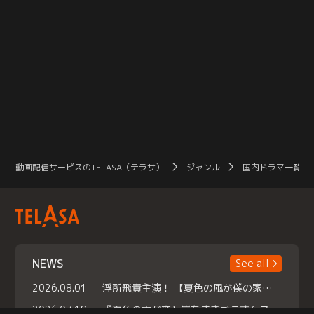
動画配信サービスのTELASA（テラサ）
ジャンル
国内ドラマ一覧（
NEWS
See all
2026.08.01
浮所飛貴主演！ 【夏色の風が僕の家にやってきた】 本日よりテラサで独占配信スタート！
2026.07.18
『夏色の雲が恋と嵐をまきおこす』スペシャルメイキング 【Part1】2026年７月18日（土）23時30分～配信スタート！話題のシーンの裏側を大公開！豪華キャスト大集合！ 『武宮家 真夏の家族会議』開催！