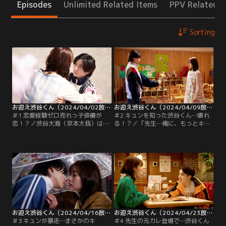
Episodes
Unlimited Related Items
PPV Related I
Sorting
お迎え渋谷くん（2024/04/02放送分）第01話
お迎え渋谷くん（2024/04/09放送分）第02話
＃1 恋愛経験ゼロ売れっ子俳優が
＃2 キュンを知った渋谷くん…壊れ
恋！？／渋谷大海（京本大我）は今
る！？／「先生…俺に、もっとキュ
をときめく若手売れっ子俳優。しか
ンを教えてください」とお願いされ
し、年の離れた妹・音夢（諸林め
た愛花（田辺桃子）は、渋谷くん
い）に過保護で、そのせいか恋愛経
（京本大我）の言葉の真意が分から
験はゼロ。マネージャーの品川響子
ず困惑する。一方、渋谷くんは愛花
（長谷川京子）からは、芝居にリア
にどんな顔をして会えばいいのか分
リティーを出すためにも「誰でもい
からず、保育園では妙なテンション
いから“キュン”してきなさい！」と
に。神田（内藤秀一郎）はこれ以上
言われている。
ライバルの芝居に磨きがかかるのは
おもしろくないと…。
お迎え渋谷くん（2024/04/16放送分）第03話
お迎え渋谷くん（2024/04/23放送分）第04話
＃3 キュンが暴走…まさかのキ
＃4 先生の元カレ登場で…渋谷くん