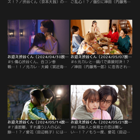
ス！？／渋谷くん（京本大我）のま
ご乱心！？／強引に神田（内藤秀一
っすぐな言葉に“キュン”とするも、
郎）に遊園地へ連れてこられた愛花
関係を進展させてはならないと胸の
（田辺桃子）は、渋谷くん（京本大
ときめきに気づかないフリをする愛
我）と響子（長谷川京子）に遭遇す
花（田辺桃子）。しかし、渋谷くん
る。どうやら、キス事件から愛花へ
を前に平常心を保つことができなく
の罪悪感で仕事が手につかなくなっ
なり、渋谷くんを避けるようになっ
た渋谷くんを、響子が気晴らしにと
てしまう。そんな愛花の態度にどこ
連れ出したらしい。そのキスの一件
となく気づいていたが、どうするこ
以来、初顔合わせの2人。
ともできない渋谷くん。
お迎え渋谷くん（2024/04/30放送分）第05話
お迎え渋谷くん（2024/05/07放送分）第06話
＃5 傷心渋谷くん、合コン参
＃6 元カレと…鍋パで直接対決！？
戦…！！／元カレ・大崎（宮近海
／神田（内藤秀一郎）に忠告されて
斗）の登場に焦った渋谷くん（京本
もなお、愛花（田辺桃子）のことを
大我）は、付き合うどころか結婚し
好きでいようと決めた渋谷くん（京
たいと愛花（田辺桃子）にプロポー
本大我）だが、やはり元カレ・大崎
ズ。しかし、保護者と特別な関係に
（宮近海斗）の存在が気になり、2
なれば、信用は地に落ち仕事を失う
人の親密さに得体の知れないモヤモ
可能性が高い。渋谷くんのまっすぐ
ヤを感じる。響子（長谷川京子）と
な気持ちをうれしいと思いながら
神田は、なぜ大崎が愛花の前に現れ
も、愛花はプロポーズを断る。
たのか疑問を抱き…。
お迎え渋谷くん（2024/05/14放送分）第07話
お迎え渋谷くん（2024/05/21放送分）第08話
＃7 遠距離、すれ違う2人の心に
＃8 芸能人と保育士の恋は難し
隙…！？／愛花（田辺桃子）には、
い…！？／もう一度、愛花（田辺桃
自分よりも大崎（宮近海斗）の方が
子）との恋に向き合うことを決め、