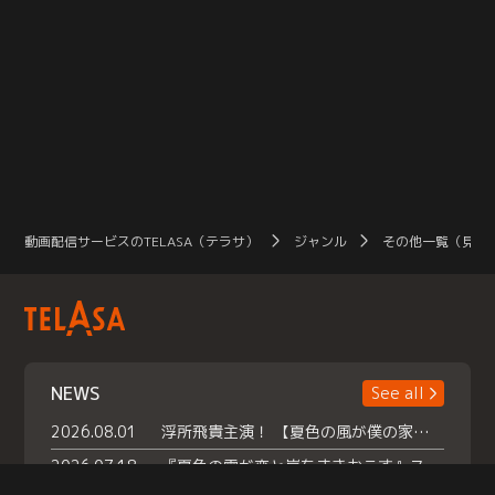
動画配信サービスのTELASA（テラサ）
ジャンル
その他一覧（見放
NEWS
See all
2026.08.01
浮所飛貴主演！ 【夏色の風が僕の家にやってきた】 本日よりテラサで独占配信スタート！
2026.07.18
『夏色の雲が恋と嵐をまきおこす』スペシャルメイキング 【Part1】2026年７月18日（土）23時30分～配信スタート！話題のシーンの裏側を大公開！豪華キャスト大集合！ 『武宮家 真夏の家族会議』開催！