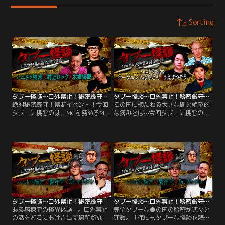
Sorting
タブー怪談～口外禁止！秘密厳守の封印怪談～ハニトラ梅木×村上ロック×木根緋郷
タブー怪談～口外禁止！秘密厳守の封印怪談～ハニトラ梅木×シークエンスはやとも×うえまつそう
絶対秘密厳守！禁断イベント！今回
この国に横たわる大きな闇と絶望的
タブーに挑むのは、MCを務めるMr.
な病みとは…今回タブーに挑むの
タブーことハニトラ梅木氏とまだま
は、毎回血ヘドを吐きながらMCを
だタブーを隠し持つ怪談スター・村
務めるMr.タブーことハニトラ梅木
上ロック氏。さらに初参加となる怪
氏と＜視える＞ゆえに人の闇まで知
談界の貴公子・木根緋郷氏はイベン
ってしまうシークエンスはやとも
ト当日が誕生日！皆でお祝いするサ
氏、さらに実は壮絶な人生を送って
プライズから一気に地獄の宴が始ま
きた＜地獄先生＞うえまつそう氏が
る…
初登場！
タブー怪談～口外禁止！秘密厳守の封印怪談～ハニトラ梅木×響洋平×Dr.マキダシ 後篇
タブー怪談～口外禁止！秘密厳守の封印怪談～ハニトラ梅木×響洋平×Dr.マキダシ 前篇
ある病棟での怪異体験…。口外禁止
完全タブーな●の国の秘密が次々と
の話をどこにも吐き出す場所がなく
連鎖。「俺にもタブーな怪談を語ら