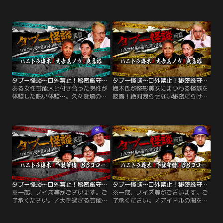
うずうずしていた怪談師たちが次々
せてくれっ！」誰にも話せない禁断
と手を挙げ始めた…？「タブー怪
の話を抱えた怪談師たちが手を挙げ
談」第7弾イベントから後半を再
始めた…？ソフトな語りで知られる
編！怪談DJ・響洋平氏と現役精神科
怪談DJ・響洋平氏が初参戦！さらに
医のDr.マキダシ氏が初参戦！
現役精神科医として医療の最前線に
立つDr.マキダシ氏が医療業界のタブ
ー爆弾を抱えて降臨！
タブー怪談～口外禁止！秘密厳守の封印怪談～ハニトラ梅木×大赤見ノヴ×夜馬裕 後篇
タブー怪談～口外禁止！秘密厳守の封印怪談～ハニトラ梅木×大赤見ノヴ×夜馬裕 前篇
ある女性芸能人と付き合った男性が
梅木氏が整形美女にまつわる怪談を
体験した呪い体験…。久々登場のナ
披露！絶対洩らせない秘密だらけの
ナフシギ・大赤見ノヴ氏とミスター
会場限定イベントに第3回まで参加
タブー・ハニトラ梅木氏、そして≪
後、身の危険を感じたか「タブー怪
厭怖怪談≫の夜馬裕氏が口外禁止の
談」とは距離を取っていたナナフシ
話を披露。後篇ではやさぐれがちな
ギの大赤見ノヴ氏が満を持しての再
MC梅木氏を気持ちよくさせようと
登場？！一体どんなネタを仕込んで
スタッフが用意した「おもてなしカ
きたというのか？
ード」が大惨事を巻き起こす？！
タブー怪談～口外禁止！秘密厳守の封印怪談～ハニトラ梅木×下駄華緒×BBゴロー 後篇
タブー怪談～口外禁止！秘密厳守の封印怪談～ハニトラ梅木×下駄華緒×BBゴロー 前篇
※一部、ノイズ等がございます。ご
※一部、ノイズ等がございます。ご
了承ください。／大手過ぎる芸能事
了承ください。／アイドルの闇をブ
務所の裏側を明かし、会場を震撼さ
ッこみ！出演者を生かすも殺すもア
せる…。絶対口外禁止！配信ナシの
ナタ次第…絶対口外禁止！配信ナシ