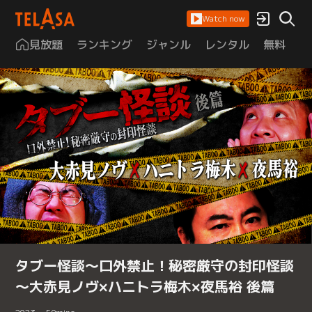
Watch now
見放題
ランキング
ジャンル
レンタル
無料
は
タブー怪談～口外禁止！秘密厳守の封印怪談
～大赤見ノヴ×ハニトラ梅木×夜馬裕 後篇