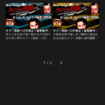
観覧限定で開催された激やばイベン
の観覧限定で開催された激やばイベ
ト第5弾をギリギリの加工を加え前
ント第5弾をギリギリの加工を加え
後篇で公開！今回は再登壇の下駄華
前後篇で公開！今回は再登壇の下駄
緒氏と深い闇を覗いてきたであろう
華緒氏と深い闇を覗いてきたであろ
BBゴロー氏を迎え、芸能界の闇多
うBBゴロー氏を迎え、芸能界の闇多
め、人怖要素増し増しでお届け！
め、人怖要素増し増しでお届け！
タブー怪談～口外禁止！秘密厳守の封印怪談～村上ロック×ハニトラ梅木×夜馬裕 後篇
タブー怪談～口外禁止！秘密厳守の封印怪談～村上ロック×ハニトラ梅木×夜馬裕 前篇
芸人人生を投げ捨て梅木氏が告発す
大物政治家が隠し持つ驚愕の逸品を
るお笑い界のタブー2連発！口外厳
巡る壮絶なタブー体験に場内震撼！
禁！配信ナシの会場限定イベント第
絶対口外禁止！配信ナシの会場限定
4弾！人気怪談師の村上ロック氏＆
で開催された大好評イベント第4
夜馬裕氏が再登場の再編版▽後篇は
弾！今回は人気怪談師の村上ロック
＜タブーカード＞を引いて、個人的
氏＆夜馬裕氏が再登場！前回よりも
なタブーをカミングアウト！ロック
ヤバいタブーを披露する再編版▽前
氏の身長が伸びなくなったワケ、梅
篇は、ロック氏が殺害予告されてい
1
木氏のヤバい性癖、夜馬裕氏がやり
ると衝撃の告白からスタート！
たくなかった仕事とは？