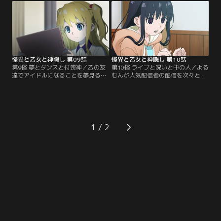
怪異になっていた。それを知りなが
書店”だった。店主の女性は本を読
らシズクは、放置子で行き場をなく
んで涙を流し、菫子にも本を薦め
していた自分を、家のドアを開けて
た。店に入り浸って読書に没頭する
招き入れてくれたトモコを解放しよ
ようになった菫子に、店主はうまく
うと紅衣少女孩のノックに応じてし
喋るために「文章を書いてごらん」
まう……。
と助言する。
怪異と乙女と神隠し 第09話
怪異と乙女と神隠し 第10話
第9怪 夢とダンスと付喪神／乙の友
第10怪 ライブと呪いと中の人／よる
達でアイドルになることを夢見るの
むんが人気配信者の配信を次々とジ
どか。しかし病院の令嬢で将来を嘱
ャックし始めて、騒ぎは急速に拡大
望されるのどかは、家では家庭教師
する。のどかだけでも助けようとす
と勉強ばかりの日々を送っていた。
る化野だったが、よるむんをかばっ
親の期待を裏切って夢を追う勇気が
て拒絶するのどか。そこへ、畦目が
出ない……そんな彼女の癒しが、人
車椅子に乗った女性を連れてきた。
気VTuberの姫魚よるむん。いつも
彼女はVTuberとしてよるむんに声
1
生配信を見て励まされていたが、あ
を当てる“中の人”で、よるむんを止
る日、突然よるむんの引退が発表さ
めるために力を貸してほしいと語り
れて……。
始める。