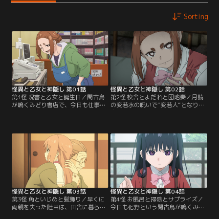
Sorting
怪異と乙女と神隠し 第01話
怪異と乙女と神隠し 第02話
第1怪 呪書と乙女と誕生日／閑古鳥
第2怪 校舎とよだれと団地妻／月読
が鳴くみどり書店で、今日も仕事と
の変若水の呪いで“変若人”となり、
不毛な無駄話に勤しむ菫子と化野。
自在に若返ることができるようにな
そこへ現れた店長は、明日が誕生日
った菫子。時を同じくして化野の妹
の菫子に“逆万引きの本”を渡す。い
の乙は、自身の通う学校で怪異の気
つ、誰が置いていったのか分からな
配を察知していた。奇妙な理由で不
い、出所不明な不気味な本。深夜0
登校者が続出するコオネ女学院に、
時を過ぎ、28歳になった菫子はふ
菫子は乙の友達のふりをして潜入す
と、その本を読んでしまうのだ
ることに。若かりし制服姿での女子
が……。
校ライフに舞い上がる菫子だった
が……。
怪異と乙女と神隠し 第03話
怪異と乙女と神隠し 第04話
第3怪 角といじめと髪飾り／早くに
第4怪 お風呂と掃除とサプライズ／
両親を失った畦目は、田舎に暮らす
今日も化野という閑古鳥が鳴くみど
祖母のもとで育った。貧しくも穏や
り書店。そこへ畦目がやって来て、