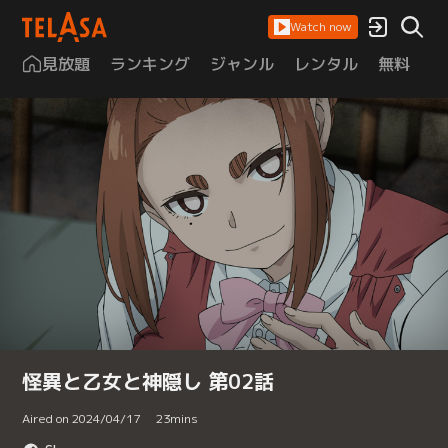
Watch now
見放題
ランキング
ジャンル
レンタル
無料
は
怪異と乙女と神隠し 第02話
Aired on 2024/04/17
23
mins