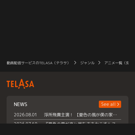
動画配信サービスのTELASA（テラサ）
ジャンル
アニメ一覧（見放
NEWS
See all
2026.08.01
浮所飛貴主演！ 【夏色の風が僕の家にやってきた】 本日よりテラサで独占配信スタート！
2026.07.18
『夏色の雲が恋と嵐をまきおこす』スペシャルメイキング 【Part1】2026年７月18日（土）23時30分～配信スタート！話題のシーンの裏側を大公開！豪華キャスト大集合！ 『武宮家 真夏の家族会議』開催！
2026.07.15
救命医・遥（今田）の《心揺さぶる過去》や、 麻酔科医・権野（船越英一郎）の《謎多きプライベート》など… 《知られざるエピソード》を独占配信！