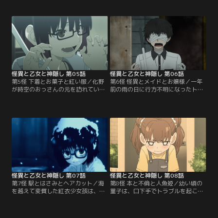
かで優しい日々を送っていたが、周
憑き物が落ちたように話すが、頭に
囲からの当たりは強く畦目はひどく
はいまだにツノが生えたままだっ
いじめられた。その過去から、教員
た……。そんな平穏な日常に戻り、
になっていじめをなくすことを強く
休日を執筆活動に費やしていた菫
願っていた。菫子からヨダレカケの
子。花見酒で創作意欲を整えている
話を聞いた化野は怪異の存在を確信
と、化野から「2、3日、乙を預かっ
し、怪異を捕らえるための作戦を決
てほしい」と連絡が入り、玄関には
行する。
乙が立っていた。
怪異と乙女と神隠し 第05話
怪異と乙女と神隠し 第06話
第5怪 下着とお菓子と紅い服／化野
第6怪 怪異とメイドとお嬢様／一年
が時空のおっさんの元を訪れている
前の雨の日に行方不明になったトモ
あいだ乙を預かることになり、ここ
コを探しているというシズク。最後
ぞとばかりにコオネ女学院に乗り込
のビデオ通話に映った赤い服から、
む菫子。おしゃべりをしながらお菓
化野は怪異を台湾の有名な都市伝
子を食べて青春を謳歌し、その夜は
説“紅衣少女孩”と予測する。ただ、
銭湯でばったり畦目に遭遇して3人
紅衣少女孩の怪談に、ノックや雨の
で一緒に過ごすことになった。しか
要素がないのが気がかりで……。乙
し、穏やかな時間もつかの間、新た
はシズクを助けたい一心で、過保護
な怪異の影が菫子と乙に忍び寄って
に心配する化野を振り払って捜索を
いた……。
始める。
怪異と乙女と神隠し 第07話
怪異と乙女と神隠し 第08話
第7怪 駅とはさみとヘアカット／海
第8怪 本と不倫と人魚姫／幼い頃の
を越えて変質した紅衣少女孩は、雨
菫子は、口下手でトラブルを起こし
の日にノックに応じた生者を取り殺
やすい子どもだった。その日も友達
し、さらには生者と入れ替わって成
とケンカをして逃げ出してしまい、
仏する“替死鬼”の特性をあわせ持つ
走るうちに辿り着いたのが“玉心堂