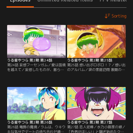
Sorting
うる星やつら 第2期 第24話
うる星やつら 第2期 第25話
第24話 妄想フーセンガム／愛は国境
第25話 想い出ボロボロ！？／想い出
を越えて／妄想したものが、膨らま
のアルバム／涙の家庭訪問 激闘の藤
せたフーセンガムの中に現れるとい
波家編／銭湯の入口で仲良さそうな
う「おまけつきフーセンガム」で遊
母娘とすれ違う竜之介。その帰り
んでいたテン。あたるに見つかり、
道、住宅街の木にぶら下がったまま
そのガムを奪われてしまう。テンは
寝ていたテンを拾い、あたるの家に
泣きながらラムに…。／朝からあた
届ける。／竜之介の母は、死んだの
るとテンのケンカが騒がしい諸星
ではなく出て行ったらしい。寝ぼけ
家。物を投げたり火を噴いたりとや
た父に抱きつかれ朝から散々な目に
り合っていたところ、あたるが投げ
あった竜之介。／温泉マークは神妙
た炊飯器が…。
な面持ちで歩いていた。
うる星やつら 第2期 第26話
うる星やつら 第2期 第27話
第26話 電飾の魔境／ラムは、ウキウ
第27話 恋人泥棒／水乃小路家の娘／
キな気分でデートの待ち合わせ場所
「色男がほしい」と騒ぎ始めたクラ