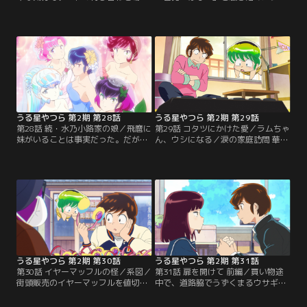
であたるを待っていた。そんな時、
マ。クラマをなだめるべく、うっか
ヒョウ柄の腰巻のみを付けた男に声
り“まっちんぐ”で色男探しをしてい
を掛けられる。いきなり手を繋いで
るとでまかせを言ってしまったカラ
きた男にラムは電撃を浴びせたが、
ス天狗たち。／父から見合いを勧め
なぜかその男には電撃が効かなかっ
られた面堂。その相手とはトンちゃ
た。
んこと水乃小路飛麿の妹。しかし、
トンちゃんから妹がいるという話を
聞いたことがない面堂は、直接話を
聞きに行く。
うる星やつら 第2期 第28話
うる星やつら 第2期 第29話
第28話 続・水乃小路家の娘／飛麿に
第29話 コタツにかけた愛／ラムちゃ
妹がいることは事実だった。だが父
ん、ウシになる／涙の家庭訪問 華麗
や兄を含む一切の“男”と触れ合った
なる面堂家編／骨董屋で、コタツを
ことがなく、甲冑を付けて暮らして
買ってきたコタツネコ。コタツ布団
いた箱入りならぬ鎧入りの娘だっ
をかけてもなぜか目を離すと剝がれ
た。結婚を回避したい面堂の元に、
ている。／ウシに手を噛まれたラ
なぜかラム、しのぶ、あたるが駆け
ム。少し時間が経って、何となく違
付ける。
和感を感じたラムは鏡を見るとツノ
が“ウシ”になっていた！／次の家
は、面堂家。温泉マークは門のあま
りの大きさにド緊張。
うる星やつら 第2期 第30話
うる星やつら 第2期 第31話
第30話 イヤーマッフルの怪／系図／
第31話 扉を開けて 前編／買い物途
街頭販売のイヤーマッフルを値切っ
中で、道路脇でうずくまるウサギの
て2つ購入したあたる。テンと一緒
着ぐるみを着た男を見かけたしの
にいたあたるは「これをつければモ
ぶ。「なにか食べ物を…」と言われ