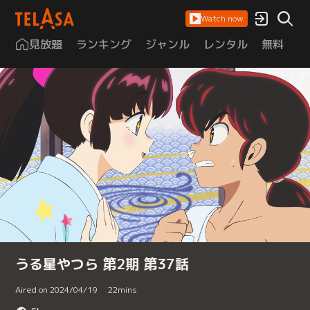
Watch now
見放題
ランキング
ジャンル
レンタル
無料
は
うる星やつら 第2期 第37話
Aired on 2024/04/19
22
mins