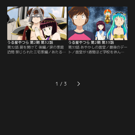
テる」とテキトーなことを言って1
たしのぶは、ウサギ男の思わぬ顔の
つをテンに渡す。2人がイヤーマッ
良さに、買い物袋の中からニンジン
フルを付けた瞬間…。／今日もほぼ
を渡す。そのお礼にと、突然デート
遅刻確定のあたる。通学路を走って
に誘われ…。
いると後ろから制服姿のラムが飛ん
できた。近道を教えると言い、空き
地にあたるを連れてくる。
うる星やつら 第2期 第32話
うる星やつら 第2期 第33話
第32話 扉を開けて 後編／涙の家庭
第33話 あやかしの面堂／最後のデー
訪問 禁じられた三宅家編／あたる、
ト／面堂が1週間ほど学校を休んで
ラム、しのぶは、因幡と共に亜空間
いる。あたる、ラム、しのぶ、テン
に存在する運命の部屋で、様々な未
は、お見舞いのため面堂邸に来た。
来を覗いていた。それぞれが思い描
だが、面堂はあたる達に会ってくれ
く未来がなく、嘆くあたるとラム。
ない。4人はこっそり侵入し面堂に
因幡は、理想の未来を作ることがで
近づくと…／あたるとデートをした
きる運命工場に3人を連れていく。
い子がいるという。その子の名前は
1
／面堂家で散々な目にあった温泉マ
望。サクラ曰く、“望”は幽霊だとい
ークは、頭に包帯を巻き、満身創痍
い、あたるとデートしなければ成仏
で三宅しのぶの家へ。
できないらしい。