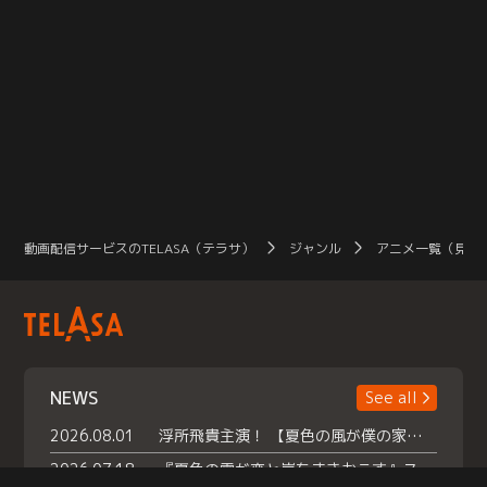
動画配信サービスのTELASA（テラサ）
ジャンル
アニメ一覧（見放
NEWS
See all
2026.08.01
浮所飛貴主演！ 【夏色の風が僕の家にやってきた】 本日よりテラサで独占配信スタート！
2026.07.18
『夏色の雲が恋と嵐をまきおこす』スペシャルメイキング 【Part1】2026年７月18日（土）23時30分～配信スタート！話題のシーンの裏側を大公開！豪華キャスト大集合！ 『武宮家 真夏の家族会議』開催！