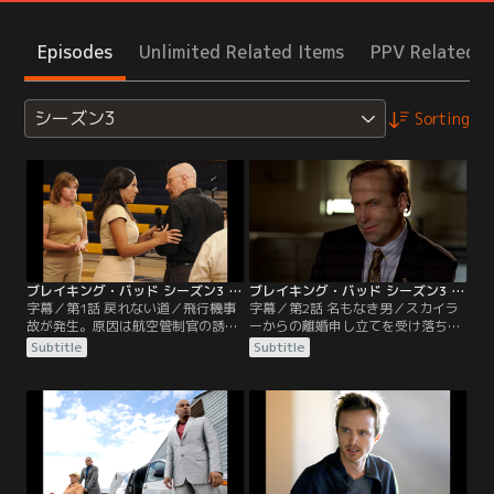
Episodes
Unlimited Related Items
PPV Related I
シーズン3
Sorting
ブレイキング・バッド シーズン3 第01話／字幕
ブレイキング・バッド シーズン3 第02話／字幕
字幕／第1話 戻れない道／飛行機事
字幕／第2話 名もなき男／スカイラ
故が発生。原因は航空管制官の誘導
ーからの離婚申し立てを受け落ち着
ミスだった。その管制官はジェシー
かないウォルターは、警察官と小競
Subtitle
Subtitle
の恋人の父親ドナルドだ。ウォルタ
り合いをして警察に逮捕されてしま
ーは離婚調停中の妻スカイラーに麻
う。ハンクに助けを求め、逮捕した
薬製造の秘密を知られ問い詰められ
警官に謝り署を出た。ガスからの麻
る。誰にも話さないという条件で離
薬の新しい依頼について弁護士ソウ
婚に応じるよう迫られる。そして麻
ルに相談。もちろんソールは取引に
薬常習者更生施設にいるジェシーを
応じるようアドバイスする一方ウォ
施設から出すよう段取りする。
ルターに看視役マイクをつける。