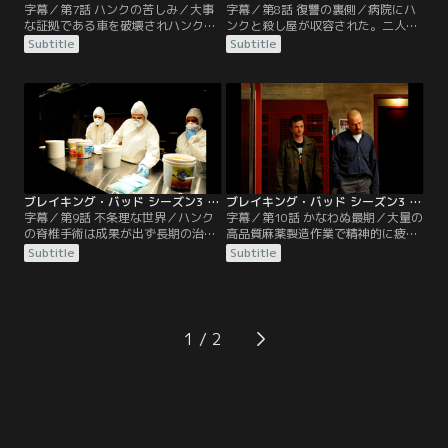
字幕／第7話 ハンクの苦しみ／大事
字幕／第8話 復讐の裏側／病院にハ
な証拠である車を破壊されハンクは
ンクと殺し屋が収容された。二人と
無謀にジェシーを追及し大けがをさ
も重傷である。ハンクの妻マリーは
Subtitle
Subtitle
せる。警察もハンクの過剰な行動に
真相もわからずただひたすら重傷を
ついて内部捜査を始める。ジェシー
負った夫を救うために翻弄する。ウ
は被害にあった腹いせもあり、麻薬
ォルターの息の根を止めるため、病
製造を本格的に始めるとウォルター
院にハンクを見舞うウォルターを殺
に宣言する。ウォルターは荒れたジ
し屋が狙う。ガスも様子を見るため
ェシーから自分の罪が警察に漏れる
病院に来ており、ウォルターはギャ
ことを恐れ再び一緒になろうとジェ
ングたちの本当の目的を察知する。
シーを誘う。
ブレイキング・バッド シーズン3 第09話／字幕
ブレイキング・バッド シーズン3 第10話／字幕
字幕／第9話 不条理な世界／ハンク
字幕／第10話 かなわぬ最期／大量の
の脊椎手術は成果が出ず長期の治療
高品質麻薬製造作業で精神的に疲労
が覚悟された。マリーはリハビリな
したウォルター。アシスタントを雇
Subtitle
Subtitle
どの治療に多大な費用がかかること
おうと提案するジェシーだが取り合
で保険会社と交渉するが、保健会社
わない。ある日一匹のハエが施設に
からの返事はNOだった。スカイラ
侵入し、それが製造に支障をきたす
ーは自分が医療費を払うとマリーに
とウォルターが主張しだした。二人
約束する。それはウォルターの麻薬
はハエ撃退に夢中になって一晩を過
1
で得た金を当てにしてのことだっ
ごす。いつしかそれは二人の奇妙な
た。ウォルターは再びジェシーが当
関係を醸し出す夜となる。
初の目的から外れ…。