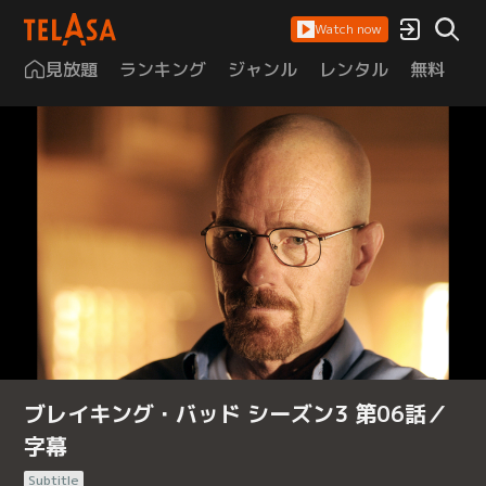
Watch now
見放題
ランキング
ジャンル
レンタル
無料
は
ブレイキング・バッド シーズン3 第06話／
字幕
Subtitle