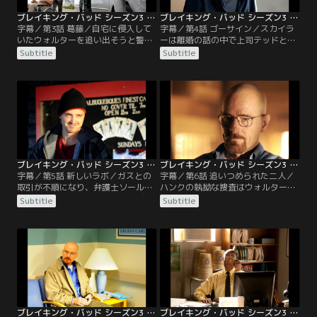
ブレイキング・バッド シーズン3 第03話／字幕
ブレイキング・バッド シーズン3 第04話／字幕
字幕／第3話 葛藤／自宅に侵入して
字幕／第4話 ゴーサイン／スカイラ
いたウォルターを追い出そうと警察
ーは離婚の話の中で上司テッドと関
を呼ぶスカイラー。息子がちょうど
係を持ったことをウォルターに告げ
Subtitle
Subtitle
帰宅し、母親の仕打ちを批難する。
る。逆上するウォルターはテッドに
警官もスカイラーの要請を受けずに
会いに行くが、軽くいなされる。そ
帰る。ガスの元にトゥコを操ってい
うした一連の姿を目撃していたソウ
た大物黒幕ホアン・ボルサがトゥコ
ルが雇った監視役マイクはウォルタ
の叔父と従兄弟二人組を伴って訪れ
ーが殺し屋に狙われていることに気
る。タコの復讐が先か、ガスの大量
が付く。ジェシーは独自に麻薬製造
な注文が先が…。
を再び始める。
ブレイキング・バッド シーズン3 第05話／字幕
ブレイキング・バッド シーズン3 第06話／字幕
字幕／第5話 新しいラボ／ガスとの
字幕／第6話 追いつめられた二人／
取引が不順になり、弁護士ソールは
ハンクの執拗な捜査はウォルターと
ウォルターとジェシー二人を呼び出
ジェシーの足元まで近づいている。
Subtitle
Subtitle
し最後の結論を迫る。ソウルはこれ
そんな中ウォルターは新しい作業場
からも麻薬製造を続けるよう二人を
で新しいアシスタント、ゲールを得
脅しつけ、ガスから新しい製造施設
る。最高の品質の麻薬を作るために
を見せられるとウォルターは自分の
二人は張り切る。証拠となるキャン
行く道が一つにしかないことを悟
ピングカーの処理のためウォルター
る。スカイラーは夫の麻薬製造を幇
はソウルに助けを求める。離婚に応
助する疑いがあると…。
じる理由をスカイラーはウォルター
に問いただし…。
ブレイキング・バッド シーズン3 第07話／字幕
ブレイキング・バッド シーズン3 第08話／字幕