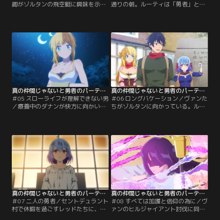
卿がゾルタンの飛空艇に興味を示し
通りの朝。ルーティは「勇者」とし
始める。一方、ゾルタンは祝祭日を
て切り捨ててきた当たり前の日常を
迎え、朝から活気に溢れていた。レ
噛みしめる。だが、その日はティセ
ッドたちもお祭りを楽しむが、若者
の様子がおかしかった。昨晩のこと
の喧嘩に遭遇してしまう。
を尋ねようとするが……。
真の仲間じゃないと勇者のパーティーを追い出されたので、辺境でスローライフすることにしました 2nd 第05話
真の仲間じゃないと勇者のパーティーを追い出されたので、辺境でスローライフすることにしました 2nd 第06話
＃05 スローライフが理解できない男
＃06 ロングバケーション／ヴァンた
／療養中のダナンが快方に向かいつ
ちがゾルタンに向かっている。ルー
つあった。町を出る前にレッドとの
ティの存在が知られれば面倒なこと
手合わせを求めるダナン。快諾した
になるかもしれない。レッドとリッ
レッドのために、かつての勇者パー
トはルーティを連れて、三人で旅行
ティーによる特訓合宿が始まる！
をすることに。
真の仲間じゃないと勇者のパーティーを追い出されたので、辺境でスローライフすることにしました 2nd 第07話
真の仲間じゃないと勇者のパーティーを追い出されたので、辺境でスローライフすることにしました 2nd 第08話
＃07 二人の勇者／セントデュラント
＃08 すべては加護と信仰の為に／ヴ
村で休暇を過ごすレッドたちに、か
ァンのヒルジャイアント討伐に同行
つてこの村を襲ったオーガキンの目
したティセは、彼の歪んだ正義に衝