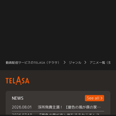
動画配信サービスのTELASA（テラサ）
ジャンル
アニメ一覧（見放
NEWS
See all
2026.08.01
浮所飛貴主演！ 【夏色の風が僕の家にやってきた】 本日よりテラサで独占配信スタート！
2026.07.18
『夏色の雲が恋と嵐をまきおこす』スペシャルメイキング 【Part1】2026年７月18日（土）23時30分～配信スタート！話題のシーンの裏側を大公開！豪華キャスト大集合！ 『武宮家 真夏の家族会議』開催！