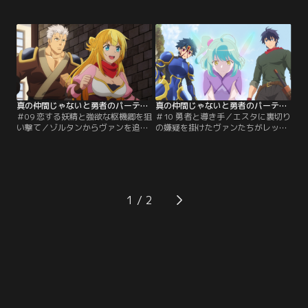
撃情報が入る。レッドたちが見回り
撃を受ける。その正義は勇者を歓迎
役を引き受けると、状況は想定以上
するゾルタンの人々にも向けられ、
に深刻だった。
大規模な騒動へと発展していく。
真の仲間じゃないと勇者のパーティーを追い出されたので、辺境でスローライフすることにしました 2nd 第09話
真の仲間じゃないと勇者のパーティーを追い出されたので、辺境でスローライフすることにしました 2nd 第10話
＃09 恋する妖精と強欲な枢機卿を狙
＃10 勇者と導き手／エスタに裏切り
い撃て／ゾルタンからヴァンを追い
の嫌疑を掛けたヴァンたちがレッド
払うために、レッドたちはリュブと
の店に押しかけてくる。話し合いの
ラベンダの懐柔を狙う。ラベンダと
中でヴァンの価値観に触れたレッド
の交渉役に名乗りを上げたのはリッ
は、その硬直した考えを覆そうと大
トだった。その方法は……恋バ
胆な接触を試みる。
ナ！？
1