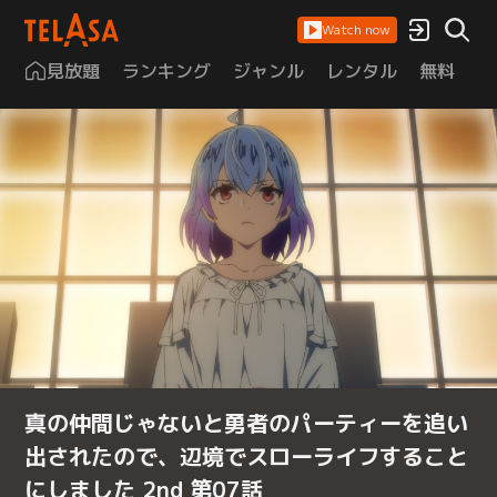
Watch now
見放題
ランキング
ジャンル
レンタル
無料
は
真の仲間じゃないと勇者のパーティーを追い
出されたので、辺境でスローライフすること
にしました 2nd 第07話