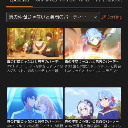
真の仲間じゃないと勇者のパーティーを追い出されたので、
Sorting
真の仲間じゃないと勇者のパーティーを追い出されたので、辺境でスローライフすることにしました 2nd 第01話
真の仲間じゃないと勇者のパーティーを追い出されたので、辺境でスローライフすることにしました 2nd 第02話
＃01 スローライフな旅をしよう／恋
＃02 宝石の獣／ヤランドララと再会
人のリット、妹のルーティと一緒に
したレッドとリットは、キラミン王
「世界の果ての壁」と呼ばれる山脈
国への移住を提案される。根気強く
を目指すレッド。リットに贈る婚約
粘るヤランドララに二人は戸惑うば
指輪の素材を手に入れるための、気
かり。そんな中、ティセの勧めで温
楽な旅のはずだったが……。
泉に入ることに。
真の仲間じゃないと勇者のパーティーを追い出されたので、辺境でスローライフすることにしました 2nd 第03話
真の仲間じゃないと勇者のパーティーを追い出されたので、辺境でスローライフすることにしました 2nd 第04話
＃03 ゾルタンの祝祭日／リュブ枢機
＃04 元勇者と暗殺者の日常／いつも