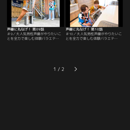
ームは「街ブラ＆物件巡り」を全力
ームは「街ブラ＆物件巡り」を全力
で楽しむ！！彼らは無事にロケを完
で楽しむ！！彼らは無事にロケを完
遂できるのか…？！
遂できるのか…？！
声優に丸なげ！ 第09話
声優に丸なげ！ 第10話
＃9／大人気男性声優がやりたいこ
＃10／大人気男性声優がやりたいこ
とを全力で楽しむ体験バラエテ
とを全力で楽しむ体験バラエテ
ィ！！ただし、現地での段取りやア
ィ！！ただし、現地での段取りやア
ポ取りは、本人に『丸なげ』！？岡
ポ取りは、本人に『丸なげ』！？岡
本信彦＆山下大輝チームは「富士急
本信彦＆山下大輝チームは「富士急
ハイランド」、堀江瞬＆仲村宗悟チ
ハイランド」、堀江瞬＆仲村宗悟チ
ームは「街ブラ＆物件巡り」を全力
ームは「街ブラ＆物件巡り」を全力
で楽しむ！！彼らは無事にロケを完
で楽しむ！！彼らは無事にロケを完
1
遂できるのか…？！
遂できるのか…？！