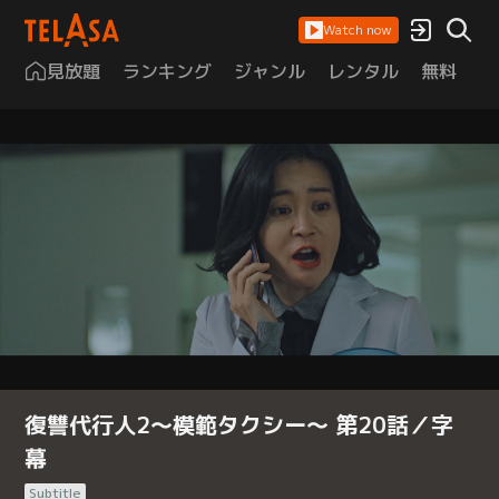
Watch now
見放題
ランキング
ジャンル
レンタル
無料
は
復讐代行人2～模範タクシー～ 第20話／字
幕
Subtitle