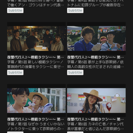
字幕／第3話 各自の持ち場へ／警察
字幕／第4話 集結する悪党たち／ベ
で働くアン・ゴウンはチャン代表に
トナムに犯罪グループが複数存在す
電話をかけ、チャン代表が隠し事を
ると知ったドギは、1か所に集めて
Subtitle
Subtitle
していると見破る。模範タクシーの
一網打尽にするアイデアを思いつ
主任コンビであるチェ・ギョングと
く。協力者がいるとドギは言う
パク・ジノンは、書類を入手するた
が…。そして人質らと共に多くの悪
め警察署にいた。ドギは潜入を続け
党が集まってくる中、驚くべき人物
るが…。
の姿があった。
復讐代行人2～模範タクシー～ 第05話／字幕
復讐代行人2～模範タクシー～ 第06話／字幕
字幕／第5話 新しい模範タクシー／
字幕／第6話 歌が上手な詐欺師／依
軍隊時代の後輩をタクシーに乗せた
頼人の高齢女性がだまされた経緯を
ドギは、自身の持つトラウマを思い
知った模範タクシーの面々は、詐欺
Subtitle
Subtitle
出す。会社には模範タクシーの面々
師らを懲らしめるために動きだす。
の他に新人運転手のオン・ハジュン
まずは彼らが仕入れをしている現場
が加わり、和やかな空気が流れてい
を訪れ、様子をうかがう。翌日、抽
た。そんな中、高齢の女性から新た
選会に潜入したチェ主任とパク主任
な依頼が。
は…。
復讐代行人2～模範タクシー～ 第07話／字幕
復讐代行人2～模範タクシー～ 第08話／字幕
字幕／第7話 なぜか うまくいかない
字幕／第8話 カネの亡者／チャン代
／トラクターに乗って詐欺師らの前
表が富豪だと信じ込んだ詐欺師ら