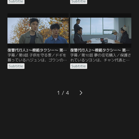
に現れたドギは、正体を隠して彼ら
は、何とかしてカネの在りかを聞き
Subtitle
Subtitle
の行く手を邪魔する。その後、詐欺
だそうとする。そんな中、ドギはゴ
師らは何とか抽選会の開催にこぎつ
ウンにある頼み事をする。やがて、
けるが、ドギたちはあの手この手で
我慢の限界に達した詐欺師らを、模
妨害する。ついにはチャン代表も作
範タクシーの面々は追い込んでい
戦に加わり…。
く。
復讐代行人2～模範タクシー～ 第09話／字幕
復讐代行人2～模範タクシー～ 第10話／字幕
字幕／第9話 子供を守る家／ドギを
字幕／第10話 夢の住宅購入／保護さ
慕っているハジュンは、ゴウンの家
れているソヨンは、チャン代表と一
の内覧にドギが一緒に行くことにな
緒にオモチャを買いに行くことにす
Subtitle
Subtitle
り、テンションが上がる。しかしそ
る。ドギとゴウンは新婚夫婦のふり
の帰り道、小さな女の子がドギの運
をして、住宅購入のカリスマである
転する車の前に飛び出してくる。逃
カンプロのセミナーに参加する。個
げ出した女の子を皆で追いかける
別相談に進んだドギとゴウンは…？
が…。
1