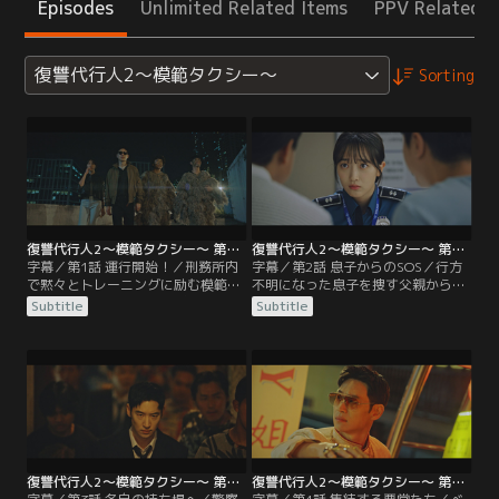
Episodes
Unlimited Related Items
PPV Related I
復讐代行人2～模範タクシー～
Sorting
復讐代行人2～模範タクシー～ 第01話／字幕
復讐代行人2～模範タクシー～ 第02話／字幕
字幕／第1話 運行開始！／刑務所内
字幕／第2話 息子からのSOS／行方
で黙々とトレーニングに励む模範タ
不明になった息子を捜す父親から一
クシーの運転手キム・ドギ。ある
部始終を聞いたドギは、模範タクシ
Subtitle
Subtitle
日、わいせつ動画の配信で悪事の
ーのチャン・ソンチョル代表と2人
数々を働いた面々と一緒に出所す
で、解決の糸口を探す。チャン代表
る。しかし、控訴審のため裁判所に
は慣れないパソコン操作をしながら
向かう彼らを乗せた車にアクシデン
ドギを手伝うが…。果たしてドギの
トが…。
作戦とは？
復讐代行人2～模範タクシー～ 第03話／字幕
復讐代行人2～模範タクシー～ 第04話／字幕