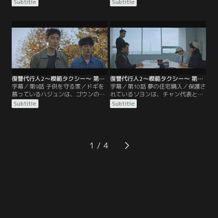
に現れたドギは、正体を隠して彼ら
は、何とかしてカネの在りかを聞き
Subtitle
Subtitle
の行く手を邪魔する。その後、詐欺
だそうとする。そんな中、ドギはゴ
師らは何とか抽選会の開催にこぎつ
ウンにある頼み事をする。やがて、
けるが、ドギたちはあの手この手で
我慢の限界に達した詐欺師らを、模
妨害する。ついにはチャン代表も作
範タクシーの面々は追い込んでい
戦に加わり…。
く。
復讐代行人2～模範タクシー～ 第09話／字幕
復讐代行人2～模範タクシー～ 第10話／字幕
字幕／第9話 子供を守る家／ドギを
字幕／第10話 夢の住宅購入／保護さ
慕っているハジュンは、ゴウンの家
れているソヨンは、チャン代表と一
の内覧にドギが一緒に行くことにな
緒にオモチャを買いに行くことにす
Subtitle
Subtitle
り、テンションが上がる。しかしそ
る。ドギとゴウンは新婚夫婦のふり
の帰り道、小さな女の子がドギの運
をして、住宅購入のカリスマである
転する車の前に飛び出してくる。逃
カンプロのセミナーに参加する。個
げ出した女の子を皆で追いかける
別相談に進んだドギとゴウンは…？
が…。
1