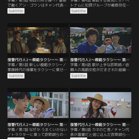
字幕／第3話 各自の持ち場へ／警察
字幕／第4話 集結する悪党たち／ベ
で働くアン・ゴウンはチャン代表に
トナムに犯罪グループが複数存在す
電話をかけ、チャン代表が隠し事を
ると知ったドギは、1か所に集めて
Subtitle
Subtitle
していると見破る。模範タクシーの
一網打尽にするアイデアを思いつ
主任コンビであるチェ・ギョングと
く。協力者がいるとドギは言う
パク・ジノンは、書類を入手するた
が…。そして人質らと共に多くの悪
め警察署にいた。ドギは潜入を続け
党が集まってくる中、驚くべき人物
るが…。
の姿があった。
復讐代行人2～模範タクシー～ 第05話／字幕
復讐代行人2～模範タクシー～ 第06話／字幕
字幕／第5話 新しい模範タクシー／
字幕／第6話 歌が上手な詐欺師／依
軍隊時代の後輩をタクシーに乗せた
頼人の高齢女性がだまされた経緯を
ドギは、自身の持つトラウマを思い
知った模範タクシーの面々は、詐欺
Subtitle
Subtitle
出す。会社には模範タクシーの面々
師らを懲らしめるために動きだす。
の他に新人運転手のオン・ハジュン
まずは彼らが仕入れをしている現場
が加わり、和やかな空気が流れてい
を訪れ、様子をうかがう。翌日、抽
た。そんな中、高齢の女性から新た
選会に潜入したチェ主任とパク主任
な依頼が。
は…。
復讐代行人2～模範タクシー～ 第07話／字幕
復讐代行人2～模範タクシー～ 第08話／字幕
字幕／第7話 なぜか うまくいかない
字幕／第8話 カネの亡者／チャン代
／トラクターに乗って詐欺師らの前
表が富豪だと信じ込んだ詐欺師ら