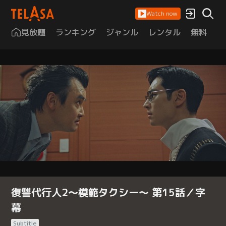
Watch now
見放題
ランキング
ジャンル
レンタル
無料
は
復讐代行人2～模範タクシー～ 第15話／字
幕
Subtitle