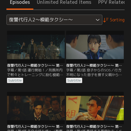
Episodes
Unlimited Related Items
PPV Related I
復讐代行人2～模範タクシー～
Sorting
復讐代行人2～模範タクシー～ 第01話／字幕
復讐代行人2～模範タクシー～ 第02話／字幕
字幕／第1話 運行開始！／刑務所内
字幕／第2話 息子からのSOS／行方
で黙々とトレーニングに励む模範タ
不明になった息子を捜す父親から一
クシーの運転手キム・ドギ。ある
部始終を聞いたドギは、模範タクシ
Subtitle
Subtitle
日、わいせつ動画の配信で悪事の
ーのチャン・ソンチョル代表と2人
数々を働いた面々と一緒に出所す
で、解決の糸口を探す。チャン代表
る。しかし、控訴審のため裁判所に
は慣れないパソコン操作をしながら
向かう彼らを乗せた車にアクシデン
ドギを手伝うが…。果たしてドギの
トが…。
作戦とは？
復讐代行人2～模範タクシー～ 第03話／字幕
復讐代行人2～模範タクシー～ 第04話／字幕