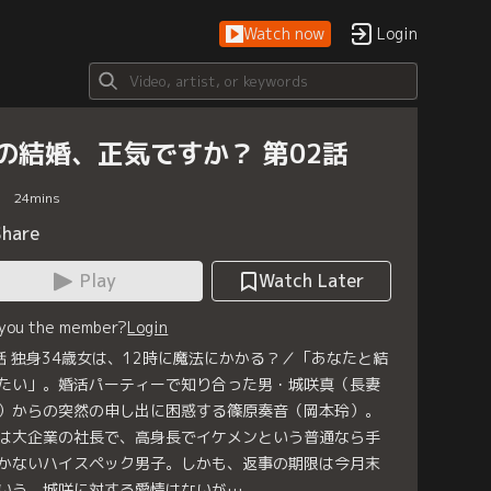
Watch now
Login
の結婚、正気ですか？ 第02話
24
mins
Share
Play
Watch Later
 you the member?
Login
話 独身34歳女は、12時に魔法にかかる？／「あなたと結
たい」。婚活パーティーで知り合った男・城咲真（長妻
）からの突然の申し出に困惑する篠原奏音（岡本玲）。
は大企業の社長で、高身長でイケメンという普通なら手
かないハイスペック男子。しかも、返事の期限は今月末
いう。城咲に対する愛情はないが…。