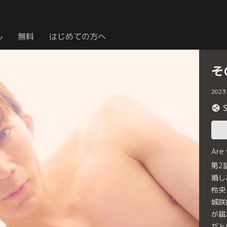
ル
無料
はじめての方へ
そ
2023
Are
第2
婚し
怜央
城咲
が届
だと