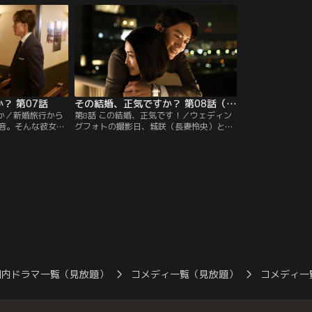
通なら手が届かな
ん（薄幸）は言った「その結婚、正気
るなど、今まで暮
かも、返事の期限
か？」。この年でリスクの高い男を選ぶの
とは段違いに豪華
に対する愛情はな
はリスクが高い。5年前に男に捨てられた
風呂上りにバスロ
あのときのようにはなって欲しくない
と…。
？ 第07話
その結婚、正気ですか？ 第08話（最終話）
黒か／新婚旅行から
第8話 この結婚、正気です！／ウェディン
音。そんな彼女の
グフォトの撮影日、城咲（長妻怜央）と奏
来客があった。元
音（岡本玲）の表情は硬かった。この前喫
）である。悪いこ
茶店で起きた元カレ・小美濃（和田雅成）
雰囲気で小美濃と
との一連の事件が尾を引いているのだ。さ
然城咲（長妻怜
らに奏音には、この結婚はしょせん恋愛な
ある日の夕食中に
しの”契約婚”だという思いが頭から離れな
着信があり、城咲
かった。そんなさなか、またあの男が奏音
く。
のもとを訪ねる。
国内ドラマ一覧（見放題）
コメディ一覧（見放題）
コメディ一