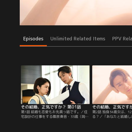
Episodes
Unlimited Related Items
PPV Rel
その結婚、正気ですか？ 第01話
その結婚、正気ですか
第1話 結婚も恋愛もお先真っ暗です。／住
第2話 独身34歳女は、
宅設計の仕事をする篠原奏音・33歳（岡本
る？／「あなたと結婚し
玲）は今日も「夢のマイホーム」実現のお
ティーで知り合った男・
手伝い。人の家の設計はするものの、自分
央）からの突然の申し出
の家どころか人生設計さえできていないこ
音（岡本玲）。城咲は大