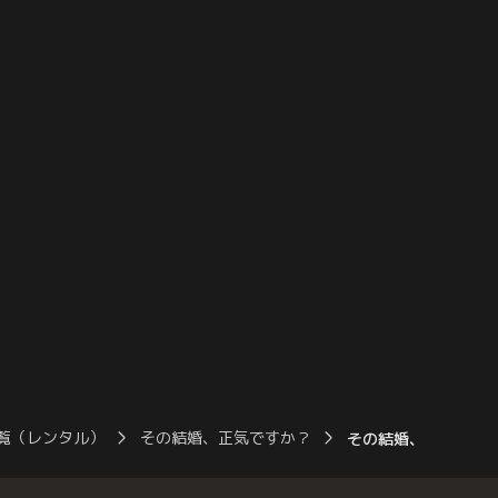
らしていたシェアハウス
あったり、親切心から奏音に対していろい
な設備に驚く奏音。夜、
ろとアドバイスをくれるのだが、ズボラで
ーブ同士になった二人。
生きてきた身には小言のように聞こえてし
まう。城咲はアルコールには強くなく…。
覧（レンタル）
その結婚、正気ですか？
その結婚、正気ですか