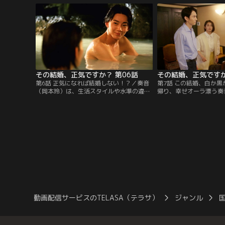
とに焦りを感じる日々。そんな中、シェア
身長でイケメンという普
ハウスの同居人・のんちゃん（薄幸）から
いハイスペック男子。し
婚活パーティー参加の誘いを受ける。
は今月末だという。城咲
いが…。
その結婚、正気ですか？ 第06話
その結婚、正気ですか
第6話 正気になれば結婚しない！？／奏音
第7話 この結婚、白か
（岡本玲）は、生活スタイルや水準の違い
帰り、幸せオーラ漂う奏
が負担になっていることをとうとう城咲
勤務先に思いもよらない
（長妻怜央）に打ち明けた。いっぽう、城
カレ・小美濃（和田雅成
咲は秘書の高瀬（押田岳）の助言もあっ
とに、奏音はただならぬ
て、自らの奏音に対する対応を見直そうと
一緒にいるところを、偶
考えていた。そんな中、城咲が会社から帰
央）に見られてしまう。
宅するとそこには奏音がおらず、慌てて電
は、奏音の電話に不審な
話をかける。
は疑心暗鬼を募らせてい
動画配信サービスのTELASA（テラサ）
ジャンル