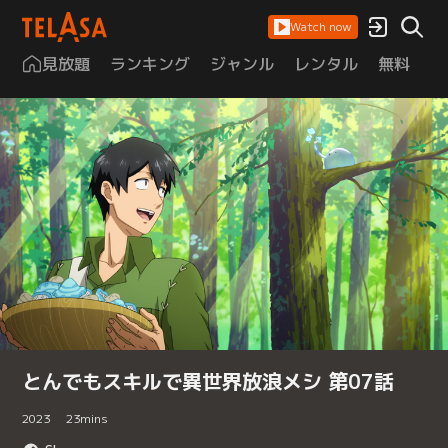
Watch now
見放題
ランキング
ジャンル
レンタル
無料
は
とんでもスキルで異世界放浪メシ 第07話
2023
23
mins