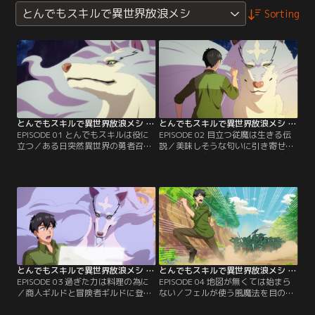
とんでもスキルで異世界放浪メシ
Sorting
とんでもスキルで異世界放浪メシ 第01話
とんでもスキルで異世界放浪メシ 第02話
EPISODE 01 とんでもスキルは役に
EPISODE 02 目立つ従魔は生きる伝
立つ／ある日突然異世界の勇者召喚
説／美味しそうな匂いに引き寄せら
に巻き込まれた、至って平凡なサラ
れた伝説の魔獣フェンリルと従魔契
リーマンのムコーダ（向田剛志）。
約を結んだムコーダは、次に立ち寄
召喚の際に彼に与えられた固有スキ
った街ファリエールでギルド登録を
ルは元の世界の食材や調味料を取り
することに。一緒に旅したアイア
寄せることができる「ネットスーパ
ン・ウィルのメンバーと別れ、ギル
ー」という一見地味なものだった
ドに向かうムコーダだったが…。
が、異世界ではこの料理がとんでも
【提供：バンダイチャンネル】
ない効果を発揮し--！？【提供：バ
ンダイチャンネル】
とんでもスキルで異世界放浪メシ 第03話
とんでもスキルで異世界放浪メシ 第04話
EPISODE 03 過ぎた力は料理の為に
EPISODE 04 地図が無くては始まら
／商人ギルドと冒険者ギルドに登録
ない／フェルが使う風魔法を目の当
したムコーダはさっそく初心者向け
たりにしたムコーダは、自分でも魔