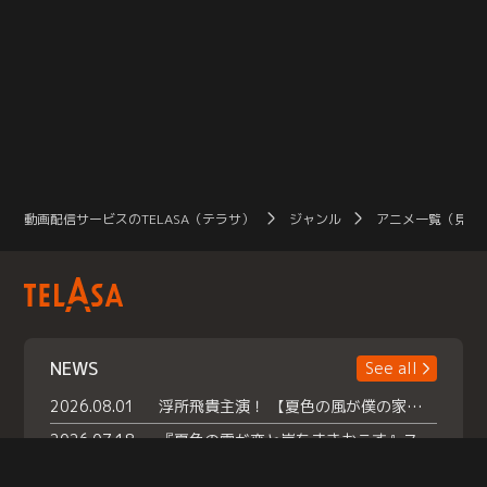
動画配信サービスのTELASA（テラサ）
ジャンル
アニメ一覧（見放
NEWS
See all
2026.08.01
浮所飛貴主演！ 【夏色の風が僕の家にやってきた】 本日よりテラサで独占配信スタート！
2026.07.18
『夏色の雲が恋と嵐をまきおこす』スペシャルメイキング 【Part1】2026年７月18日（土）23時30分～配信スタート！話題のシーンの裏側を大公開！豪華キャスト大集合！ 『武宮家 真夏の家族会議』開催！
2026.07.15
救命医・遥（今田）の《心揺さぶる過去》や、 麻酔科医・権野（船越英一郎）の《謎多きプライベート》など… 《知られざるエピソード》を独占配信！