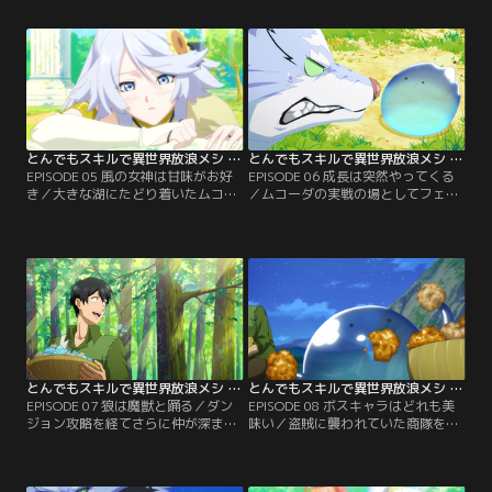
の依頼を受けることに。しかし依頼
法が使えるようフェルに教えを請う
の途中でフェルが狩ってきた魔物た
もなかなかうまくいかない。そんな
ちをギルドに出すとそのほとんどが
ムコーダを見るに見かねたフェルに
Bランク以上の魔物であることがわ
よるスパルタな特訓が始まるのだっ
かり…。【提供：バンダイチャンネ
た。【提供：バンダイチャンネル】
ル】
とんでもスキルで異世界放浪メシ 第05話
とんでもスキルで異世界放浪メシ 第06話
EPISODE 05 風の女神は甘味がお好
EPISODE 06 成長は突然やってくる
き／大きな湖にたどり着いたムコー
／ムコーダの実戦の場としてフェル
ダとフェルは、魚を捕りいつものよ
が連れてきたのは、不気味な洞窟の
うに食事をしていた。魔物が来ない
ダンジョン。「ネットスーパー」で
よう結界を張ってご飯を食べていた
取り寄せた元の世界の料理を食べ、
はずが、そこには生まれたてのスラ
ステータスアップして万全の準備で
イムが紛れ込んでいて…？【提供：
ダンジョンに挑むムコーダだった
バンダイチャンネル】
が…。【提供：バンダイチャンネ
ル】
とんでもスキルで異世界放浪メシ 第07話
とんでもスキルで異世界放浪メシ 第08話
EPISODE 07 狼は魔獣と踊る／ダン
EPISODE 08 ボスキャラはどれも美
ジョン攻略を経てさらに仲が深まっ
味い／盗賊に襲われていた商隊を助
たムコーダ一行は、次の街へ向かう
けたムコーダ一行は、彼らとともに
べく森の中を駆けていた。しかしそ
大都市カレーリナに向かうことに。
こは危険な魔物たちの縄張りで、ム
街に到着し冒険者ギルドに向かった