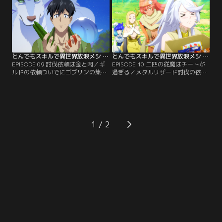
コーダの予感の通り、いきなりオル
ムコーダだったが、受付でギルド登
トロスの群れに囲まれるのであっ
録が抹消されていると告げられ…？
た…。【提供：バンダイチャンネ
【提供：バンダイチャンネル】
ル】
とんでもスキルで異世界放浪メシ 第09話
とんでもスキルで異世界放浪メシ 第10話
EPISODE 09 討伐依頼は金と肉／ギ
EPISODE 10 二匹の従魔はチートが
ルドの依頼ついでにゴブリンの集落
過ぎる／メタルリザード討伐の依頼
を討伐してしまったムコーダは、ギ
を受けて魔物の住む鉱山にむかう
ルドマスターに呼び出されてしま
と、そこにいたのは更に希少なミス
う。あまり大事にしたくないムコー
リルリザードだった。フェルやスイ
ダだったが、ギルドマスターから
の力を借りて魔物を狩るが、フェル
直々に高ランクの依頼を相談さ
の興味はもっと美味しい別の獲物に
れ…？【提供：バンダイチャンネ
向いていて……？【提供：バンダイ
1
ル】
チャンネル】