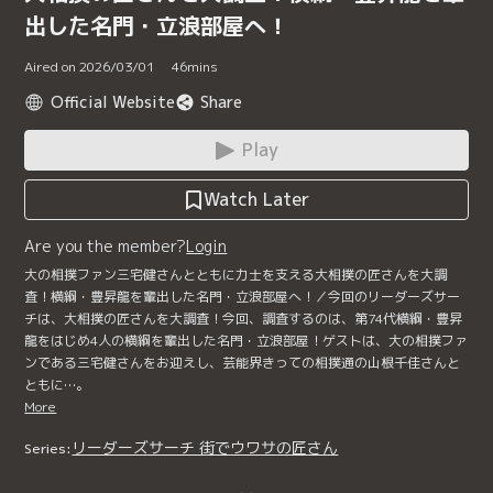
出した名門・立浪部屋へ！
Aired on 2026/03/01
46
mins
Official Website
Share
Play
Watch Later
Are you the member?
Login
大の相撲ファン三宅健さんとともに力士を支える大相撲の匠さんを大調
査！横綱・豊昇龍を輩出した名門・立浪部屋へ！／今回のリーダーズサー
チは、大相撲の匠さんを大調査！今回、調査するのは、第74代横綱・豊昇
龍をはじめ4人の横綱を輩出した名門・立浪部屋！ゲストは、大の相撲ファ
ンである三宅健さんをお迎えし、芸能界きっての相撲通の山根千佳さんと
ともに…。
More
リーダーズサーチ 街でウワサの匠さん
Series: