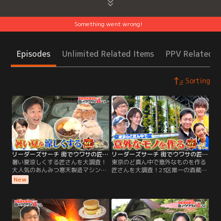
Something went wrong!
Episodes
Unlimited Related Items
PPV Related I
Sorting
リーダーズサーチ 街でウワサの匠さん 暑い夏涼しくする匠さんを大調査！大人気のあんみつ寒天製造マシンや、氷を作る巨大工場で秘密に迫る！
リーダーズサーチ 街でウワサの匠さん 東京のど真ん中で意外なものを作る匠さんを大調査！23区唯一の酒蔵や、鮮度抜群のアスパラガスも！
暑い夏涼しくする匠さんを大調査！
東京のど真ん中で意外なものを作る
大人気のあんみつ寒天製造マシン
匠さんを大調査！23区唯一の酒蔵
や、氷を作る巨大工場で秘密に迫
や、鮮度抜群のアスパラガスも！／
New
る！／今回のリーダーズサーチは、
今回のリーダーズサーチは、東京の
暑い夏涼しくする匠さんを大調査！
ど真ん中で意外なものを作る匠さん
休日は2時間待ち…デパートでも人
を大調査！今回のゲストは、滝沢沙
気のあんみつ！3000万円かけた寒天
織さん、B＆ZAI の稲葉通陽さん！東
製造マシンとは？ さらに、コンビニ
京でつくられる鮮度抜群のアスパラ