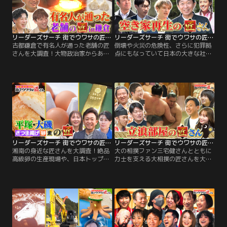
で見るあの氷は、一体どうやって作
ガスで、匠オススメのアスパラガス
られている？ 巨大工場に潜入し氷の
料理を！さらに…。
秘密に迫る。
リーダーズサーチ 街でウワサの匠さん 古都鎌倉で有名人が通った老舗の匠さんを大調査！大物政治家からあの伝説のアーティストが愛した逸品とは…？
リーダーズサーチ 街でウワサの匠さん 倒壊や火災の危険性、さらに犯罪拠点にもなっていて日本の大きな社会問題になっていた空き家問題解決の匠さんを大調査！
古都鎌倉で有名人が通った老舗の匠
倒壊や火災の危険性、さらに犯罪拠
さんを大調査！大物政治家からあの
点にもなっていて日本の大きな社会
伝説のアーティストが愛した逸品と
問題になっていた空き家問題解決の
は…？／今回のリーダーズサーチ
匠さんを大調査！／今回のリーダー
は、古都鎌倉で有名人が通った老舗
ズサーチは、空き家問題解決の匠さ
の匠さんを大調査！今回のゲスト
んを大調査！今回のゲストは、森泉
は、アルコ＆ピースのお二人！大物
さん！とある空き家を再生するた
政治家が絶賛した老舗中華の名物料
め、リフォーム作業をお手伝い！倒
理の匠や、あの伝説的アーティスト
壊や火災の危険性、さらに犯罪拠点
が訪れた2時間待ちになることもあ
にもなっていて日本の大きな社会問
る人気メニューの匠…。
題に…。
リーダーズサーチ 街でウワサの匠さん 湘南の身近な匠さんを大調査！絶品高級卵の生産現場や、日本トップクラスの貴金属取扱量を誇る工場へ潜入！
リーダーズサーチ 街でウワサの匠さん 大の相撲ファン三宅健さんとともに力士を支える大相撲の匠さんを大調査！横綱・豊昇龍を輩出した名門・立浪部屋へ！
湘南の身近な匠さんを大調査！絶品
大の相撲ファン三宅健さんとともに
高級卵の生産現場や、日本トップク
力士を支える大相撲の匠さんを大調
ラスの貴金属取扱量を誇る工場へ潜
査！横綱・豊昇龍を輩出した名門・
入！／今回のリーダーズサーチは、
立浪部屋へ！／今回のリーダーズサ
湘南地区の身近な匠さんが大集合！
ーチは、大相撲の匠さんを大調査！
今回のゲストは、新山千春さん、平
今回、調査するのは、第74代横綱・
成ノブシコブシ・吉村崇さん！平塚
豊昇龍をはじめ4人の横綱を輩出し
で大正12年から続くある老舗の匠の
た名門・立浪部屋！ゲストは、大の
技をリーダーたちも体験！さらに絶
相撲ファンである三宅健さんをお迎
品高級卵の生産現場や…。
えし、芸能界きっての相撲通の山根