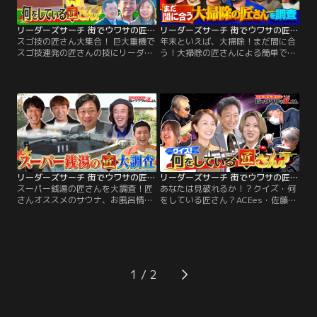
千佳さんとともに…。
リーダーズサーチ 街でウワサの匠さん スゴ技の匠さん大集合！ 巨大重機でスゴ技連発の匠さんの技にリーダー大興奮！
リーダーズサーチ 街でウワサの匠さん 年末といえば、大掃除！まだ間に合う！大掃除の匠さんによる簡単でピカピカになるマル秘裏技を大調査！女子プロレス寮を大掃除！
スゴ技の匠さん大集合！ 巨大重機で
年末といえば、大掃除！まだ間に合
スゴ技連発の匠さんの技にリーダー
う！大掃除の匠さんによる簡単でピ
大興奮！／今回のリーダーズサーチ
カピカになるマル秘裏技を大調査！
は、スゴ技の匠さんが大集合！今回
女子プロレス寮を大掃除！／今回の
のゲストは、大久保佳代子さん！巨
リーダーズサーチは、年末というこ
大重機でスゴ技連発の匠に城島茂が
とで、大掃除の匠さんを大調査！ゲ
弟子入り！？超美味しいマル秘工場
ストは、坂下千里子さん、令和ロマ
の秘密を見学！世界が絶賛のあのア
ン・松井ケムリさんをお迎えし、簡
ートも披露！
単ピカピカになる大掃除の裏技18連
発で、女子プロレスの寮を大掃除！
リーダーズサーチ 街でウワサの匠さん スーパー銭湯の匠さんを大調査！匠さんオススメのサウナ、お風呂情報から銭湯グルメまで！スーパー銭湯の魅力に迫る。
リーダーズサーチ 街でウワサの匠さん あなたは見破れるか！？クイズ・何をしている匠さん？ACEes・佐藤龍我とともにさまざまな匠さん仕事を実際に体験！
スーパー銭湯の匠さんを大調査！匠
あなたは見破れるか！？クイズ・何
さんオススメのサウナ、お風呂情報
をしている匠さん？ACEes・佐藤龍
から銭湯グルメまで！スーパー銭湯
我とともにさまざまな匠さん仕事を
の魅力に迫る。／今回のリーダーズ
実際に体験！／今回のリーダーズサ
サーチは、スーパー銭湯の匠さんを
ーチは、クイズ！何をしている匠さ
大調査！ゲストは、品川庄司・庄司
ん？ということで、匠さんの作業を
智春さん、アルコ＆ピース・酒井健
見ながら、何の匠さんか回答！今回
太さん、匠さんに、やついいちろう
のゲストはACEes・佐藤龍我さん！
1
さん、マグ万平さんをお迎えし、関
身近なものを使いあるものに大変身
東のオススメスーパー銭湯の魅力に
させる匠さんや、国家的機密のすご
迫る！
いものを作る匠さん…。