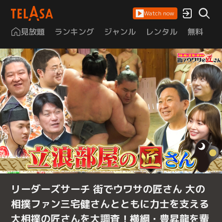
Watch now
見放題
ランキング
ジャンル
レンタル
無料
は
リーダーズサーチ 街でウワサの匠さん 大の
相撲ファン三宅健さんとともに力士を支える
大相撲の匠さんを大調査！横綱・豊昇龍を輩