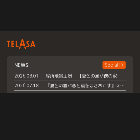
NEWS
See all
2026.08.01
浮所飛貴主演！ 【夏色の風が僕の家にやってきた】 本日よりテラサで独占配信スタート！
2026.07.18
『夏色の雲が恋と嵐をまきおこす』スペシャルメイキング 【Part1】2026年７月18日（土）23時30分～配信スタート！話題のシーンの裏側を大公開！豪華キャスト大集合！ 『武宮家 真夏の家族会議』開催！
2026.07.15
救命医・遥（今田）の《心揺さぶる過去》や、 麻酔科医・権野（船越英一郎）の《謎多きプライベート》など… 《知られざるエピソード》を独占配信！