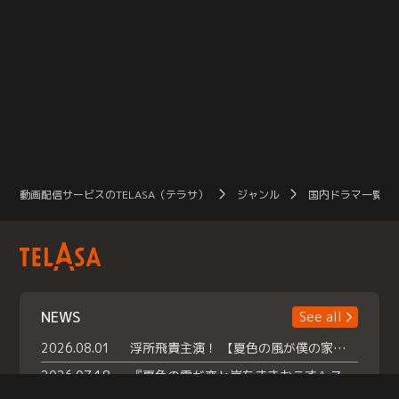
動画配信サービスのTELASA（テラサ）
ジャンル
国内ドラマ一覧（
NEWS
See all
2026.08.01
浮所飛貴主演！ 【夏色の風が僕の家にやってきた】 本日よりテラサで独占配信スタート！
2026.07.18
『夏色の雲が恋と嵐をまきおこす』スペシャルメイキング 【Part1】2026年７月18日（土）23時30分～配信スタート！話題のシーンの裏側を大公開！豪華キャスト大集合！ 『武宮家 真夏の家族会議』開催！