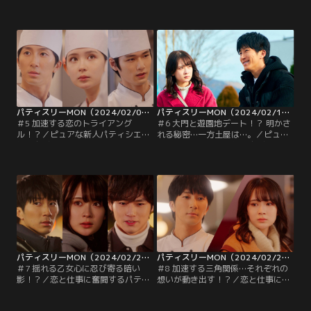
繰り広げる“あまキュン”ラブストー
繰り広げる“あまキュン”ラブストー
リー▼土屋（中川大輔）との距離が
リー▼雪に土屋との仲を見せつけら
近づき喜ぶ音女（畑芽育）の元に土
れ揺らぐ音女はある時、仕事でミス
屋の彼女を名乗る女性からDMが届
をしてしまう。落ち込む音女に大門
いて…
は…
パティスリーMON（2024/02/07放送分）第05話
パティスリーMON（2024/02/14放送分）第06話
＃5 加速する恋のトライアング
＃6 大門と遊園地デート！？ 明かさ
ル！？／ピュアな新人パティシエが
れる秘密…一方土屋は…。／ピュア
繰り広げる“あまキュン”ラブストー
な新人パティシエが繰り広げる“あ
リー▼急接近の音女と大門の様子
まキュン”ラブストーリー▼大門か
に、動揺を隠せない土屋。一方、音
ら遊園地に誘われた音女は、彼の隠
女は雪から呼び出され…。
された一面を知ることになる。一方
土屋はある行動に出て…。
パティスリーMON（2024/02/21放送分）第07話
パティスリーMON（2024/02/28放送分）第08話
＃7 揺れる乙女心に忍び寄る暗い
＃8 加速する三角関係…それぞれの
影！？／恋と仕事に奮闘するパティ
想いが動き出す！？／恋と仕事に奮
シエたちの“あまキュン”ラブストー
闘するパティシエ女子の“あまキュ
リー▼音女のことが好きだと大門に
ン”ラブストーリー▼土屋（中川大