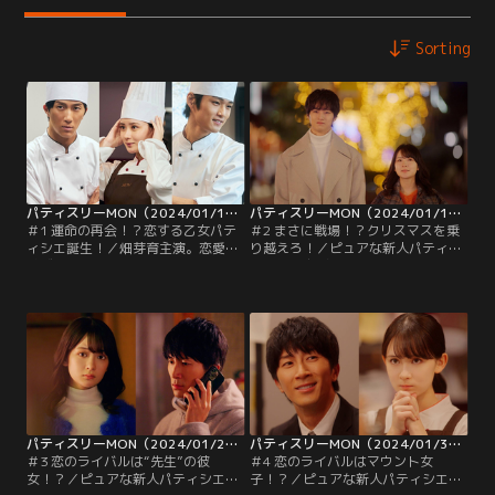
Sorting
パティスリーMON（2024/01/10放送分）第01話
パティスリーMON（2024/01/17放送分）第02話
＃1 運命の再会！？恋する乙女パテ
＃2 まさに戦場！？クリスマスを乗
ィシエ誕生！／畑芽育主演。恋愛経
り越えろ！／ピュアな新人パティシ
験ゼロのピュアな新米パティシエが
エが繰り広げる“あまキュン”ラブス
繰り広げる“あまキュン”ラブストー
トーリー▼「パティスリーMON」で
リー▼初恋相手との再会を機に、諦
働くことになった音女（畑芽育）の
めかけていた音女の夢が動き始め
最初のミッションはまさに戦場のク
る…！
リスマスだった！？
パティスリーMON（2024/01/24放送分）第03話
パティスリーMON（2024/01/31放送分）第04話
＃3 恋のライバルは“先生”の彼
＃4 恋のライバルはマウント女
女！？／ピュアな新人パティシエが
子！？／ピュアな新人パティシエが