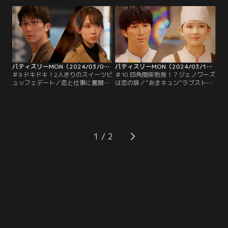
宣戦布告する土屋。二人の間で揺れ
輔）、音女に告白…。揺れる音女の
る音女は思いがけずピンチに巻き込
ために作られた特別なケーキが起こ
まれ…
す大波乱…！？
パティスリーMON（2024/03/06放送分）第09話
パティスリーMON（2024/03/13放送分）第10話
＃9 ドキドキ！2人きりのスイーツビ
＃10 四角関係勃発！？ジェノワーズ
ュッフェデート／恋と仕事に奮闘す
は恋の味／“あまキュン”ラブストー
るパティシエ女子の“あまキュン”ラ
リー急展開！？▼スイーツビュッフ
ブストーリー▼大門（濱田崇裕）の
ェをきっかけに更に距離を縮めた音
ことが好きだと気付いた音女（畑芽
女（畑芽育）と大門（濱田崇裕）。
育）。ある日大門から、デートのお
しかし加瀬（桐山漣）が波乱を巻き
誘いが…！？
起こす…。
1