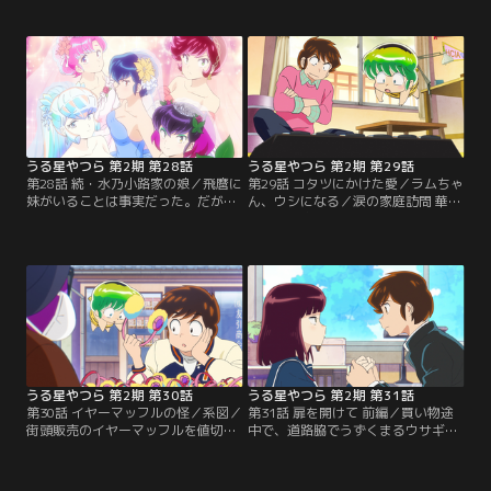
ヒョウ柄の腰巻のみを付けた男に声
り“まっちんぐ”で色男探しをしてい
を掛けられる。いきなり手を繋いで
るとでまかせを言ってしまったカラ
きた男にラムは電撃を浴びせたが、
ス天狗たち。／父から見合いを勧め
なぜかその男には電撃が効かなかっ
られた面堂。その相手とはトンちゃ
た。
んこと水乃小路飛麿の妹。しかし、
トンちゃんから妹がいるという話を
聞いたことがない面堂は、直接話を
聞きに行く。
うる星やつら 第2期 第28話
うる星やつら 第2期 第29話
第28話 続・水乃小路家の娘／飛麿に
第29話 コタツにかけた愛／ラムちゃ
妹がいることは事実だった。だが父
ん、ウシになる／涙の家庭訪問 華麗
や兄を含む一切の“男”と触れ合った
なる面堂家編／骨董屋で、コタツを
ことがなく、甲冑を付けて暮らして
買ってきたコタツネコ。コタツ布団
いた箱入りならぬ鎧入りの娘だっ
をかけてもなぜか目を離すと剝がれ
た。結婚を回避したい面堂の元に、
ている。／ウシに手を噛まれたラ
なぜかラム、しのぶ、あたるが駆け
ム。少し時間が経って、何となく違
付ける。
和感を感じたラムは鏡を見るとツノ
が“ウシ”になっていた！／次の家
は、面堂家。温泉マークは門のあま
りの大きさにド緊張。
うる星やつら 第2期 第30話
うる星やつら 第2期 第31話
第30話 イヤーマッフルの怪／系図／
第31話 扉を開けて 前編／買い物途
街頭販売のイヤーマッフルを値切っ
中で、道路脇でうずくまるウサギの
て2つ購入したあたる。テンと一緒
着ぐるみを着た男を見かけたしの
にいたあたるは「これをつければモ
ぶ。「なにか食べ物を…」と言われ
テる」とテキトーなことを言って1
たしのぶは、ウサギ男の思わぬ顔の