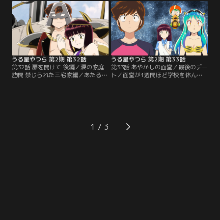
つをテンに渡す。2人がイヤーマッ
良さに、買い物袋の中からニンジン
フルを付けた瞬間…。／今日もほぼ
を渡す。そのお礼にと、突然デート
遅刻確定のあたる。通学路を走って
に誘われ…。
いると後ろから制服姿のラムが飛ん
できた。近道を教えると言い、空き
地にあたるを連れてくる。
うる星やつら 第2期 第32話
うる星やつら 第2期 第33話
第32話 扉を開けて 後編／涙の家庭
第33話 あやかしの面堂／最後のデー
訪問 禁じられた三宅家編／あたる、
ト／面堂が1週間ほど学校を休んで
ラム、しのぶは、因幡と共に亜空間
いる。あたる、ラム、しのぶ、テン
に存在する運命の部屋で、様々な未
は、お見舞いのため面堂邸に来た。
来を覗いていた。それぞれが思い描
だが、面堂はあたる達に会ってくれ
く未来がなく、嘆くあたるとラム。
ない。4人はこっそり侵入し面堂に
因幡は、理想の未来を作ることがで
近づくと…／あたるとデートをした
きる運命工場に3人を連れていく。
い子がいるという。その子の名前は
1
／面堂家で散々な目にあった温泉マ
望。サクラ曰く、“望”は幽霊だとい
ークは、頭に包帯を巻き、満身創痍
い、あたるとデートしなければ成仏
で三宅しのぶの家へ。
できないらしい。