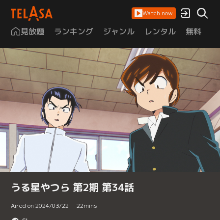
Watch now
見放題
ランキング
ジャンル
レンタル
無料
は
うる星やつら 第2期 第34話
Aired on 2024/03/22
22
mins