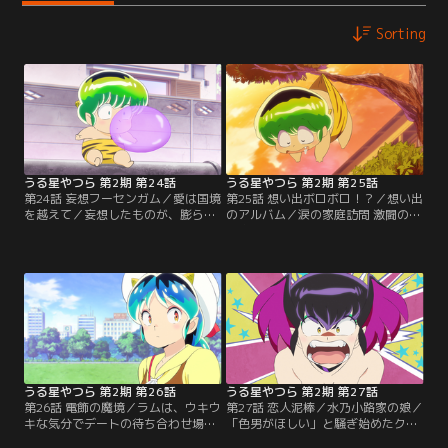
Sorting
うる星やつら 第2期 第24話
うる星やつら 第2期 第25話
第24話 妄想フーセンガム／愛は国境
第25話 想い出ボロボロ！？／想い出
を越えて／妄想したものが、膨らま
のアルバム／涙の家庭訪問 激闘の藤
せたフーセンガムの中に現れるとい
波家編／銭湯の入口で仲良さそうな
う「おまけつきフーセンガム」で遊
母娘とすれ違う竜之介。その帰り
んでいたテン。あたるに見つかり、
道、住宅街の木にぶら下がったまま
そのガムを奪われてしまう。テンは
寝ていたテンを拾い、あたるの家に
泣きながらラムに…。／朝からあた
届ける。／竜之介の母は、死んだの
るとテンのケンカが騒がしい諸星
ではなく出て行ったらしい。寝ぼけ
家。物を投げたり火を噴いたりとや
た父に抱きつかれ朝から散々な目に
り合っていたところ、あたるが投げ
あった竜之介。／温泉マークは神妙
た炊飯器が…。
な面持ちで歩いていた。
うる星やつら 第2期 第26話
うる星やつら 第2期 第27話
第26話 電飾の魔境／ラムは、ウキウ
第27話 恋人泥棒／水乃小路家の娘／
キな気分でデートの待ち合わせ場所
「色男がほしい」と騒ぎ始めたクラ
であたるを待っていた。そんな時、
マ。クラマをなだめるべく、うっか