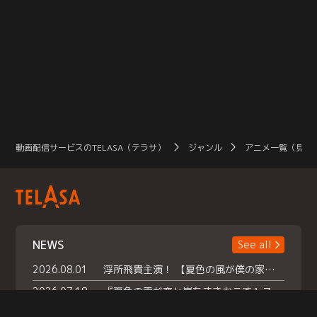
動画配信サービスのTELASA（テラサ）
ジャンル
アニメ一覧（見放
NEWS
See all
2026.08.01
浮所飛貴主演！ 【夏色の風が僕の家にやってきた】 本日よりテラサで独占配信スタート！
2026.07.18
『夏色の雲が恋と嵐をまきおこす』スペシャルメイキング 【Part1】2026年７月18日（土）23時30分～配信スタート！話題のシーンの裏側を大公開！豪華キャスト大集合！ 『武宮家 真夏の家族会議』開催！
2026.07.15
救命医・遥（今田）の《心揺さぶる過去》や、 麻酔科医・権野（船越英一郎）の《謎多きプライベート》など… 《知られざるエピソード》を独占配信！