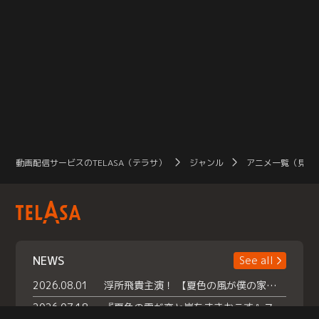
動画配信サービスのTELASA（テラサ）
ジャンル
アニメ一覧（見放
NEWS
See all
2026.08.01
浮所飛貴主演！ 【夏色の風が僕の家にやってきた】 本日よりテラサで独占配信スタート！
2026.07.18
『夏色の雲が恋と嵐をまきおこす』スペシャルメイキング 【Part1】2026年７月18日（土）23時30分～配信スタート！話題のシーンの裏側を大公開！豪華キャスト大集合！ 『武宮家 真夏の家族会議』開催！