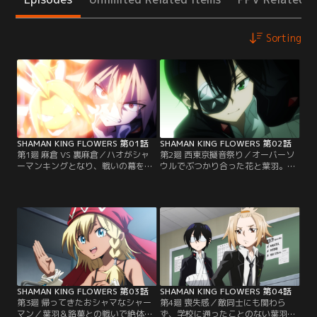
Sorting
SHAMAN KING FLOWERS 第01話
SHAMAN KING FLOWERS 第02話
第1廻 麻倉 VS 裏麻倉／ハオがシャ
第2廻 西東京擬音祭り／オーバーソ
ーマンキングとなり、戦いの幕を閉
ウルでぶつかり合った花と葉羽。こ
じたシャーマンファイトから14年後
れまで同等の力で戦える相手が周囲
のふんばりが丘。麻倉 葉とアンナの
にいなかったため、喜びを覚えた
息子・花は、麻倉家の次期当主。両
花。それと同時に、葉羽から寂しさ
親の才を受け継ぎ、シャーマンの力
や自身と似た境遇を感じる。そんな
を使いこなすも、養母のたまおから
中、今度は葉羽の姉・路菓が花の前
力を制限するよう言われ、鬱屈した
に現れる。そのオーバーソウルは驚
日々を送っていた。しかし、裏麻倉
くべき形態を持つものだった。【提
家の次期当主を名乗る葉羽が現れ、
供：バンダイチャンネル】
その日常が一変。【提供：バンダイ
チャンネル】
SHAMAN KING FLOWERS 第03話
SHAMAN KING FLOWERS 第04話
第3廻 帰ってきたおシャマなシャー
第4廻 喪失感／敵同士にも関わら
マン／葉羽＆路菓との戦いで絶体絶
ず、学校に通ったことのない葉羽に