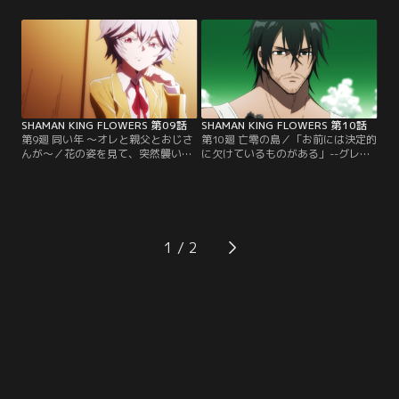
ケンカを売られたと理解し臨戦態勢
の瞬間にアルミが現れ…。アルミは
へ。オーバーソウル・NAMA-HAGE
ガッコを「チームハオ 対鬼師団長」
を繰り出すガッコに、自らに宿され
と呼び、合流した葉羽をガッコに
た「鬼」で対抗する花。次第に正気
「チームハオの仲間」だと紹介。何
を失い、花は巨大な鬼の力に取り込
が何やらわかっていない花と葉羽に
まれていく。【提供：バンダイチャ
対し、アルミは『フラワーオブメイ
ンネル】
ズ』の説明を始める。【提供：バン
ダイチャンネル】
SHAMAN KING FLOWERS 第09話
SHAMAN KING FLOWERS 第10話
第9廻 同い年 ～オレと親父とおじさ
第10廻 亡零の島／「お前には決定的
んが～／花の姿を見て、突然襲い掛
に欠けているものがある」--グレー
かって来た道 黽。ガッコと葉羽が応
トスピリッツの中で葉からそう言わ
戦するが、強大なシャーマンの力を
れた花。「無無明亦無」を喰らって
持つ黽に手も足も出ない。それを見
気絶し、目を覚ますと知らない島の
ていた花は、あれほど止められてい
海岸に横たわっていた。そこで、敵
るにも関わらず鬼を発動させ「闇
機に撃墜されてこの島に不時着した
鬼」となる。黽の持霊・シャマシュ
桜井咲太郎という男と出会う。【提
1
に強烈な一撃をくらわすも、その
供：バンダイチャンネル】
際、花の頭に“ある記憶”の断片が流
れて来る……。【提供：バンダイチ
ャンネル】