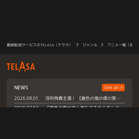
動画配信サービスのTELASA（テラサ）
ジャンル
アニメ一覧（見放
NEWS
See all
2026.08.01
浮所飛貴主演！ 【夏色の風が僕の家にやってきた】 本日よりテラサで独占配信スタート！
2026.07.18
『夏色の雲が恋と嵐をまきおこす』スペシャルメイキング 【Part1】2026年７月18日（土）23時30分～配信スタート！話題のシーンの裏側を大公開！豪華キャスト大集合！ 『武宮家 真夏の家族会議』開催！
2026.07.15
救命医・遥（今田）の《心揺さぶる過去》や、 麻酔科医・権野（船越英一郎）の《謎多きプライベート》など… 《知られざるエピソード》を独占配信！