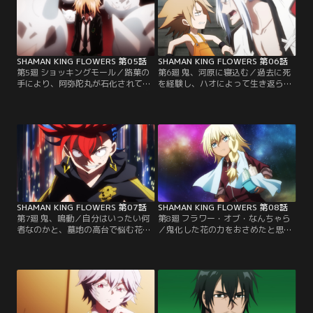
そんな中、花が通う森羅学園に転校
る。再び刃を交える時まで平穏に過
生として葉羽が入学してくる。【提
ごそうと決めた最中、2人の前に新
供：バンダイチャンネル】
たな転校生が現れ……！？【提供：
バンダイチャンネル】
SHAMAN KING FLOWERS 第05話
SHAMAN KING FLOWERS 第06話
第5廻 ショッキングモール／路菓の
第6廻 鬼、河原に寝込む／過去に死
手により、阿弥陀丸が石化されてし
を経験し、ハオによって生き返らせ
まった。持霊がなくなった花は、竜
てもらった花。その際の条件が
次の必殺技「不良呂布（ワルのりょ
「鬼」の力を宿すことで、花が二度
ふ）」を脳天に喰らい、気絶してし
と死ねないように、瀕死の状態にな
まう。竜次を使い、そのまま花の息
るとその力が発動するようになって
の根まで止めようとする路菓。その
いた。その事実を知り、落ち込む
様子を見て姉が何かに操られている
花。阿弥陀丸がいないと何もできな
と悟った葉羽は、彼女のオーバーソ
いとわかり、自身の無力さを痛感す
ウルを解除しようとするのだ
る。【提供：バンダイチャンネル】
が……。【提供：バンダイチャンネ
ル】
SHAMAN KING FLOWERS 第07話
SHAMAN KING FLOWERS 第08話
第7廻 鬼、鳴動／自分はいったい何
第8廻 フラワー・オブ・なんちゃら
者なのかと、墓地の高台で悩む花。
／鬼化した花の力をおさめたと思っ
その背後から急に話しかけてきたヤ
たのも束の間、再び鬼化した花を前
ンキー風シャーマン・伊吹ガッコに
にピンチに陥るガッコとナマハ。そ
ケンカを売られたと理解し臨戦態勢
の瞬間にアルミが現れ…。アルミは
へ。オーバーソウル・NAMA-HAGE
ガッコを「チームハオ 対鬼師団長」
を繰り出すガッコに、自らに宿され
と呼び、合流した葉羽をガッコに
た「鬼」で対抗する花。次第に正気
「チームハオの仲間」だと紹介。何
を失い、花は巨大な鬼の力に取り込
が何やらわかっていない花と葉羽に