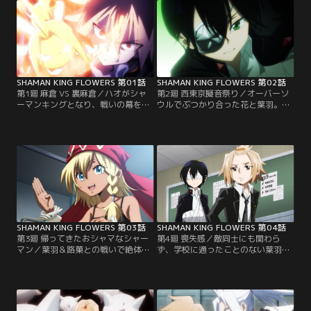
SHAMAN KING FLOWERS 第01話
SHAMAN KING FLOWERS 第02話
第1廻 麻倉 VS 裏麻倉／ハオがシャ
第2廻 西東京擬音祭り／オーバーソ
ーマンキングとなり、戦いの幕を閉
ウルでぶつかり合った花と葉羽。こ
じたシャーマンファイトから14年後
れまで同等の力で戦える相手が周囲
のふんばりが丘。麻倉 葉とアンナの
にいなかったため、喜びを覚えた
息子・花は、麻倉家の次期当主。両
花。それと同時に、葉羽から寂しさ
親の才を受け継ぎ、シャーマンの力
や自身と似た境遇を感じる。そんな
を使いこなすも、養母のたまおから
中、今度は葉羽の姉・路菓が花の前
力を制限するよう言われ、鬱屈した
に現れる。そのオーバーソウルは驚
日々を送っていた。しかし、裏麻倉
くべき形態を持つものだった。【提
家の次期当主を名乗る葉羽が現れ、
供：バンダイチャンネル】
その日常が一変。【提供：バンダイ
チャンネル】
SHAMAN KING FLOWERS 第03話
SHAMAN KING FLOWERS 第04話
第3廻 帰ってきたおシャマなシャー
第4廻 喪失感／敵同士にも関わら
マン／葉羽＆路菓との戦いで絶体絶
ず、学校に通ったことのない葉羽に
命のピンチに陥った花だったが、自
「転校生の宿命」を教えたり、中2
身の許嫁と名乗る少女、アルミ・ニ
臭溢れる言動を注意したりと世話を
ウムバーチに救われる。アルミが花
焼く花。ずっと友達に憧れを抱いて
のもとにやって来た理由は、これか
いた葉羽は、花にも友達がいないと
ら起こる戦いのためだと言い……。
わかり、勝手に「友達一号」を名乗