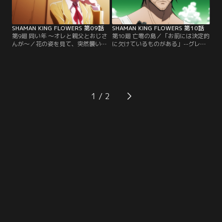
まれていく。【提供：バンダイチャ
対し、アルミは『フラワーオブメイ
ンネル】
ズ』の説明を始める。【提供：バン
ダイチャンネル】
SHAMAN KING FLOWERS 第09話
SHAMAN KING FLOWERS 第10話
第9廻 同い年 ～オレと親父とおじさ
第10廻 亡零の島／「お前には決定的
んが～／花の姿を見て、突然襲い掛
に欠けているものがある」--グレー
かって来た道 黽。ガッコと葉羽が応
トスピリッツの中で葉からそう言わ
戦するが、強大なシャーマンの力を
れた花。「無無明亦無」を喰らって
持つ黽に手も足も出ない。それを見
気絶し、目を覚ますと知らない島の
ていた花は、あれほど止められてい
海岸に横たわっていた。そこで、敵
るにも関わらず鬼を発動させ「闇
機に撃墜されてこの島に不時着した
鬼」となる。黽の持霊・シャマシュ
桜井咲太郎という男と出会う。【提
1
に強烈な一撃をくらわすも、その
供：バンダイチャンネル】
際、花の頭に“ある記憶”の断片が流
れて来る……。【提供：バンダイチ
ャンネル】