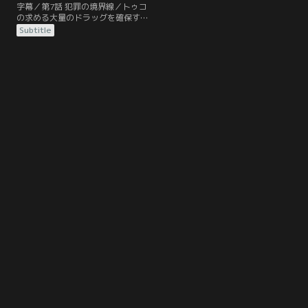
字幕／第7話 犯罪の境界線／トゥコ
の求める大量のドラッグを確保する
ためには充実した器材と薬品が必要
Subtitle
だ。ウォルターは特に製造に必要な
薬品を入手するためジェシーと共に
町の化学工場に深夜侵入し、薬品を
盗み出すことに成功した。ジェシー
の自宅地下室に器材を設置しなお
し、いよいよ本格的なドラッグ製造
を再開させる。