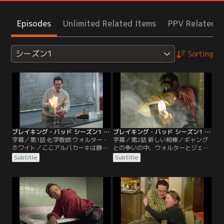
Episodes
Unlimited Related Items
PPV Related I
シーズン1
Sorting
ブレイキング・バッド シーズン1 第01話／字幕
ブレイキング・バッド シーズン1 第02話／字幕
字幕／第1話 化学教師 ウォルター・
字幕／第2話 新しい相棒／ギャング
ホワイト／ここアルバカーキは静か
との争いの中、ウォルターとジェシ
な町だ。しかし、町の高校で化学を
ーはギャングを一人を殺してしまっ
Subtitle
Subtitle
教えるこのドラマの主人公ウォルタ
た。ドラッグ製造に使うRV車にもう
ーは、自分がこの町で裏の世界を仕
一人のギャングを捉え車をジェシー
切る日が来るとは夢にも思っていな
に預けた。ウォルターはドラッグ製
い。高校では自分の授業についてこ
造のため学校から化学薬品や器材を
ようとしない無気力な子供らに影響
持ち出した。捉えたギャングも秘密
を受け、自分も目的もない日々をた
を守るために自宅に連れていき地下
だ過ごすばかりだ。
に監禁する。