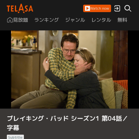
Watch now
見放題
ランキング
ジャンル
レンタル
無料
は
ブレイキング・バッド シーズン1 第04話／
字幕
Subtitle