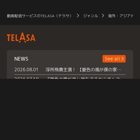
動画配信サービスのTELASA（テラサ）
ジャンル
海外・アジアドラ
NEWS
See all
2026.08.01
浮所飛貴主演！ 【夏色の風が僕の家にやってきた】 本日よりテラサで独占配信スタート！
2026.07.18
『夏色の雲が恋と嵐をまきおこす』スペシャルメイキング 【Part1】2026年７月18日（土）23時30分～配信スタート！話題のシーンの裏側を大公開！豪華キャスト大集合！ 『武宮家 真夏の家族会議』開催！
2026.07.15
救命医・遥（今田）の《心揺さぶる過去》や、 麻酔科医・権野（船越英一郎）の《謎多きプライベート》など… 《知られざるエピソード》を独占配信！