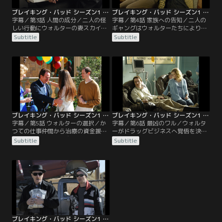
ブレイキング・バッド シーズン1 第03話／字幕
ブレイキング・バッド シーズン1 第04話／字幕
字幕／第3話 人間の成分／二人の怪
字幕／第4話 家族への告知／二人の
しい行動にウォルターの妻スカイラ
ギャングはウォルターたちにより葬
ーが気がつく。死体処理は自宅で行
られたが、ハンクがそのギャング二
Subtitle
Subtitle
っているのだ。一方ウォルターの息
人を追っていることをウォルターは
子ジュニアがドラッグを使用してい
知った。これはまずい。更に後戻り
ると疑われていた。ハンクがジュニ
できなくなった。がんの父親を持つ
アに相談にのると話かけるが、うま
家族とその友人たちは、ウォルター
くいかない。父親がドラッグ製造を
のためにあらゆる試みをする。病気
していることも知らずにいるのに。
の治療費をどう確保するか、年金な
監禁していたギャングも結局はウォ
どからの資金、更にギャングから得
ルターが命を奪う。
たドラッグ販売の現金。
ブレイキング・バッド シーズン1 第05話／字幕
ブレイキング・バッド シーズン1 第06話／字幕
字幕／第5話 ウォルターの選択／か
字幕／第6話 最凶のワル／ウォルタ
つての仕事仲間から治療の資金援助
ーがドラッグビジネスへ覚悟を決め
の申し出を受ける。自分を裏切って
たのは治療費捻出も背景にあった。
Subtitle
Subtitle
共同開発した技術を独り占めした男
もちろんそれは家族の知るところで
だ。周囲の思いとは別にウォルター
はない。ドラッグ製造に使用が推測
は素直になれず孤独な世界に落ち込
される薬品と器材盗難の捜査でハン
んでいた。息子ジュニアは自分より
クからウォルターは事情徴収も受け
もハンクに親しみを感じており、妻
る。しかし、次の取引を求め、ドラ
スカイラーも独りよがりな治療のア
ッグの元締めたる組織への接近を求
ドバイスをウォルターに押し付け
める。
る。
ブレイキング・バッド シーズン1 第07話（最終話）／字幕