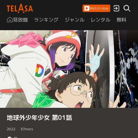
Watch now
見放題
ランキング
ジャンル
レンタル
無料
は
地球外少年少女 第01話
2022
37
mins