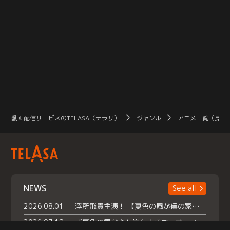
動画配信サービスのTELASA（テラサ）
ジャンル
アニメ一覧（見放
NEWS
See all
2026.08.01
浮所飛貴主演！ 【夏色の風が僕の家にやってきた】 本日よりテラサで独占配信スタート！
2026.07.18
『夏色の雲が恋と嵐をまきおこす』スペシャルメイキング 【Part1】2026年７月18日（土）23時30分～配信スタート！話題のシーンの裏側を大公開！豪華キャスト大集合！ 『武宮家 真夏の家族会議』開催！