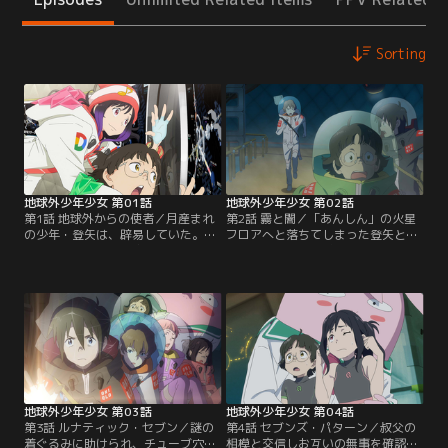
Sorting
地球外少年少女 第01話
地球外少年少女 第02話
第1話 地球外からの使者／月産まれ
第2話 霧と闇／「あんしん」の火星
の少年・登矢は、辟易していた。今
フロアへと落ちてしまった登矢と大
日は三人の子供が宇宙旅行のため、
洋。さらに彼らを減圧による酸欠が
このステーション、「あんしん」へ
襲う。ネットも切断状態となり危機
とやってくる。大嫌いな地球人の相
感を募らせる登矢は、シェルターを
手をしなければならず、それが彼を
経由し、幼馴染の心葉のもとへと向
常以上にいらだたせていた。実際、
かうのだが、心葉は心肺停止状態で
トラブルに見舞われながらやってき
倒れていた。大洋と必死の救命活動
た美衣奈と博士は、登矢の予想以上
をする登矢。なんとか事なきを得
の難物。さらにホワイトハッカーだ
る。その頃、美衣奈、博士の2人
った少年・大洋により…。
は…。
地球外少年少女 第03話
地球外少年少女 第04話
第3話 ルナティック・セブン／謎の
第4話 セブンズ・パターン／叔父の
着ぐるみに助けられ、チューブ穴へ
相模と交信しお互いの無事を確認し