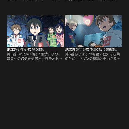
と避難した子どもたち。着ぐるみの
た登矢。しかし、何者かに「あんし
中身は「あんしん」の元設計主任・
ん」のコントロールが奪われてしま
国分寺だった。ステーションの7割
う。ハッキングで復旧作業を試みる
を設計担当した彼の誘導で、シャト
が、マイクロマシンの異様な増殖に
ルへと向かう。だが、道が閉ざさ
よって、妨害を受ける。さらに、彗
れ、隣のシリンダーまでEVA（宇宙
星が軌道を変え地球に向かうという
遊泳）をする事に。全員の推薦を受
未曽有の事態も起こり、加えて、救
け、リーダーとなった登矢の指示で
助に来たはずのUN2.1は…。
宇宙空間を歩む一行。
地球外少年少女 第05話
地球外少年少女 第06話（最終話）
第5話 おわりの物語／那沙により、
第6話 はじまりの物語／登矢は心葉
彗星への通信を妨害される子どもた
のため、セブンの意識ともいえる
ち。セブンポエムに従い、地球へ彗
「どこでもない場所」へとやってき
星を衝突させようとする彼女だが、
た。トゥエルブとフレームを同じく
ブライトとダークによって思惑を阻
したセカンドセブンに、心葉を助け
まれる。その後大人と合流した登矢
てほしいと懇願する登矢。だが、返
たちは、自分たちに埋め込まれたイ
ってきた答えは拒絶だった。複数の
ンプラントによって、彗星をコント
謎が錯綜するなか、那沙が残した
ロールするセカンドセブンとの接続
「フィッツ」との言葉とともに、登
を試みることに。彗星の衝突がもう
矢は彗星直撃を回避するため最後の
目前の状況で…。
賭けに出る。