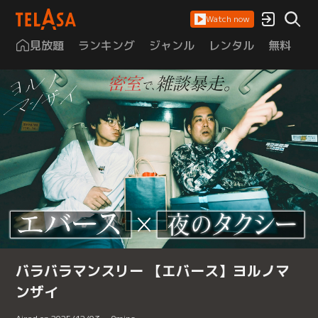
Watch now
見放題
ランキング
ジャンル
レンタル
無料
は
バラバラマンスリー 【エバース】ヨルノマ
ンザイ