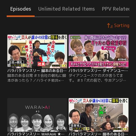
Episodes
Unlimited Related Items
PPV Related I
Sorting
バラバラマンスリー 脚本のある日常 ＃3 会社の朝礼に脚本があったら？
バラバラマンスリー ダイアンユースケの犬が言うてます。 ＃3「犬の前で、今井アンジェリカ＆みりちゃむと本音トーク」
脚本のある日常 ＃3 会社の朝礼に脚
ダイアンユースケの犬が言うてま
本があったら？／ハライチ岩井×エ
す。 ＃3「犬の前で、今井アンジェ
バース佐々木が初タッグ！ネタ作り
リカ＆みりちゃむと本音トーク」／
に定評のある二人が、一般の方に脚
≪ユースケ×犬≫ 相性抜群のタッグ
本を作る！何気ない日常が芸人の脚
が深夜に誕生！！「可愛い犬がいる
本でどう変わる？今回はハライチ岩
空間なら、聞きにくいことも聞ける
井が脚本を作成！舞台は会社の朝礼
のでは？」 そんな発想から生まれ
「社員からのいろんな反応が欲し
た“世界初！？”の≪ドッグバラエテ
い」という社長のために、ハライチ
ィ≫。ユースケが単独MCを務め、大
岩井が書いたのは、「絶対に聞き流
量の大型犬に囲まれながらゲストと
させない」朝礼！！脚本を見た社長
トーク！！
は「全くイメージしていなかった展
開」「これ大丈夫？」と超不安
バラバラマンスリー WARAIAI ★クスッと10分！スキマ時間のオトモ★劇団ひとりらがAIでボケをトッピング★おかわり回答連発！笑いのわんこそば★
バラバラマンスリー 脚本のある日常 ＃2 美容師のトークに脚本があったら？