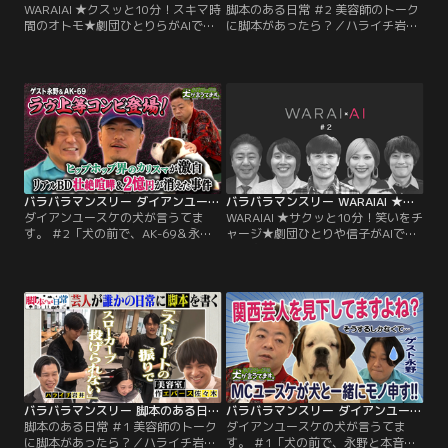
に…！一体どんな朝礼になったの
WARAIAI ★クスッと10分！スキマ時
脚本のある日常 ＃2 美容師のトーク
か？
間のオトモ★劇団ひとりらがAIでボ
に脚本があったら？／ハライチ岩井
ケをトッピング★おかわり回答連
×エバース佐々木が初タッグ！ネタ
発！笑いのわんこそば★／芸人×AI
作りに定評のある二人が、一般の方
で笑いをトッピング！！！「芸人の
に脚本を作る！何気ない日常が芸人
発想」と「AIの画像生成」のマリア
の脚本でどう変わる？今回はハライ
ージュを楽しむ新感覚バラエティ
チ岩井が脚本作成！舞台は美容室 前
★★★ハッシュタグ大喜利……お題
回、エバース佐々木は美容師に“し
の写真に、芸人たちがスパイスの効
ゃべくり漫才”の脚本を作ったが…ハ
いたボケを次から次へと放り込む！
ライチ岩井が作ったのは“ボケ・ツ
ッコミじゃない脚本”！？
バラバラマンスリー ダイアンユースケの犬が言うてます。 ＃2「犬の前で、AK-69＆永野と本音トーク」
バラバラマンスリー WARAIAI ★サクッと10分！笑いをチャージ★劇団ひとりや信子がAIでボケる次世代大喜利★名回答連発で体感時間3分★
ダイアンユースケの犬が言うてま
WARAIAI ★サクッと10分！笑いをチ
す。 ＃2「犬の前で、AK-69＆永野
ャージ★劇団ひとりや信子がAIでボ
と本音トーク」／≪ユースケ×犬≫
ケる次世代大喜利★名回答連発で体
相性抜群のタッグが深夜に誕生！！
感時間3分★／芸人×AIで笑いをブー
「可愛い犬がいる空間なら、聞きに
スト！！！「芸人の発想」と「AIの
くいことも聞けるのでは？」 そんな
画像生成」が融合した新感覚バラエ
発想から生まれた“世界初！？”の≪
ティ★★★ハッシュタグ大喜利……
ドッグバラエティ≫。ユースケが単
お題の写真に、芸人たちがボケの要
独MCを務め、大量の大型犬に囲ま
素をチャージ！息つく間もなく飛び
れながらゲストとトーク！！
出すAI画像はテンポMAXでハズレな
し！
バラバラマンスリー 脚本のある日常 ＃1 美容師のトークに脚本があったら？
バラバラマンスリー ダイアンユースケの犬が言うてます。 ＃1「犬の前で、永野と本音トーク」
脚本のある日常 ＃1 美容師のトーク
ダイアンユースケの犬が言うてま
に脚本があったら？／ハライチ岩井
す。 ＃1「犬の前で、永野と本音ト