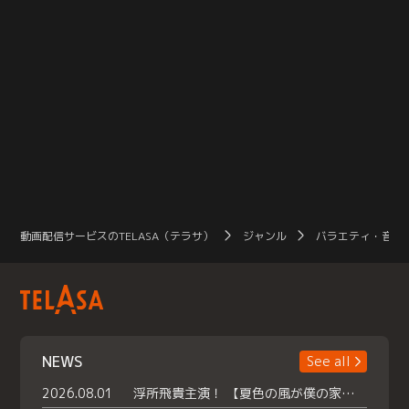
動画配信サービスのTELASA（テラサ）
ジャンル
バラエティ・音楽
NEWS
See all
2026.08.01
浮所飛貴主演！ 【夏色の風が僕の家にやってきた】 本日よりテラサで独占配信スタート！