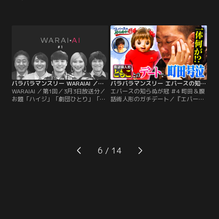
×エバース佐々木が初タッグ！ネタ
ーク」／≪ユースケ×犬≫ 相性抜群
作りに定評のある二人が、一般の方
のタッグが深夜に誕生！！「可愛い
に脚本を作る！何気ない日常が芸人
犬がいる空間なら、聞きにくいこと
の脚本でどう変わる？今回はエバー
も聞けるのでは？」 そんな発想から
ス佐々木が脚本作成！舞台は美容
生まれた“世界初！？”の≪ドッグバ
室…新人スタイリスト＆アシスタン
ラエティ≫。ユースケが単独MCを務
トは お客さんと面白く話せないのが
め、大量の大型犬に囲まれながらゲ
悩み。そんな二人に佐々木が作った
ストとトーク！！初回ゲストは永
脚本は『しゃべくり漫才』！
野。
バラバラマンスリー WARAIAI ／第1回／3月3日放送分／お題「ハイジ」「劇団ひとり」「DJ KOO」「4コマ画像」
バラバラマンスリー エバースの知らぬが冠 ＃4 町田＆腹話術人形のガチデート
WARAIAI ／第1回／3月3日放送分／
エバースの知らぬが冠 ＃4 町田＆腹
お題「ハイジ」「劇団ひとり」「DJ
話術人形のガチデート／『エバース
KOO」「4コマ画像」／「笑い×AI」
の知らぬが冠』第3弾！今回のテー
をテーマに、劇団ひとりらがAIを使
マは…恐怖のホラードッキリ『町田
い倒す！ドライアイになりながらも
と腹話術人形』。『M-1グランプリ
AIと格闘する芸人たちの「飽くなき
2025』決勝ラウンドで披露した、腹
探究心」と「面白への意地」は必
話術のネタで噛んでしまい、腹話術
見！！番組の柱は2つの企画！ 芸人
人形がトラウマになってしまった町
6
たちがまるで職人のようにストイッ
田に…“腹話術人形をプレゼントして
クにPCと向き合い…。
みたらどうなる？検証ドッキリ”を
仕掛ける！