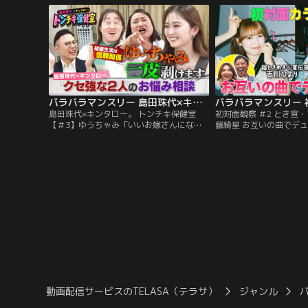
ィストの初対面を覗き見しておしゃべりす
リティーショー」！今回は、
る観察系リアリティーショー「初対面観
BOYZ・砂田将宏×NEX
察」！
の遊園地」で初対面する
バラバラマンスリー 島田珠代×キンタロー。 トンチキ保健室 【＃3】ゆうちゃみ「いいお嫁さんになれるか心配」
島田珠代×キンタロー。 トンチキ保健室
初対面観察 ＃2 とき宣・
【＃3】ゆうちゃみ「いいお嫁さんになれ
藤綺星 お互いの曲でデ
るか心配」／島田珠代×キンタロー。初タ
ション挑戦クリアなるか
ッグ冠番組！ 芸能界トップクラスの爆発力
と野呂佳代のガチ友達コ
を誇る芸風とは裏腹に、波乱万丈な人生経
の初対面を覗き見してお
験を積み重ねてきた島田珠代とキンタロ
察系リアリティーショー
ー。…そんな2人が保健室の先生に扮し
きめき宣伝部・吉川ひより
て、ゲストのお悩みに真剣に向き合い本音
藤綺星が「カラオケボッ
でアドバイス。
る後編！
動画配信サービスのTELASA（テラサ）
ジャンル