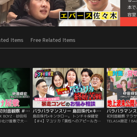
本で
容室
本を
ゃな
Mor
ated Items
Free Related Items
Seri
バラバラマンスリー 初対面観察 ＃4 BALLISTIK BOYZ・砂田将宏×NEXZ・YU 超苦手なお化け屋敷で大絶叫！
バラバラマンスリー 島田珠代×キンタロー。 トンチキ保健室 【＃4】マユリカ「異性へのアピール方法」
IK BOYZ・砂田将
島田珠代×キンタロー。 トンチキ保健室
初対面観察 テラ
なお化け屋敷で大絶
【＃4】マユリカ「異性へのアピール方
TELASA限定！BAL
佳代のガチ友達コ
法」／島田珠代×キンタロー。初タッグ冠
×NEXZ・YU 
ティストの初対面
番組！ 芸能界トップクラスの爆発力を誇る
ク＆亀との遭遇／
する「観察系リア
芸風とは裏腹に、波乱万丈な人生経験を積
ガチ友達コンビが