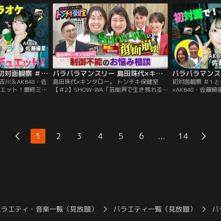
BALLISTIK
み重ねてきた島田珠代とキンタロー。…そ
トの初対面を覗き
Z・YUが「貸し切り
んな2人が保健室の先生に扮して、ゲスト
察系リアリティー
後編！
のお悩みに真剣に向き合い本音でアドバイ
今回は、BALLIST
ス。
×NEXZ・YUが…
バラバラマンスリー 初対面観察 ＃2 とき宣・吉川＆AKB48・佐藤綺星 お互いの曲でデュエット！最終ミッション挑戦クリアなるか！？
バラバラマンスリー 島田珠代×キンタロー。 トンチキ保健室 【＃2】SHOW-WA「芸能界で生き残れるか不安」
吉川＆AKB48・佐
島田珠代×キンタロー。 トンチキ保健室
初対面観察 ＃1 
ュエット！最終ミッ
【＃2】SHOW-WA「芸能界で生き残れる
×AKB48・佐藤
！？／さらば森田
か不安」／島田珠代×キンタロー。初タッ
／さらば森田と野
ンビが、アイドル
グ冠番組！芸能界トップクラスの爆発力を
が、アイドルの初
しゃべりする「観
誇る芸風とは裏腹に、波乱万丈な人生経験
べりする「観察系
」！今回は、超と
を積み重ねてきた島田珠代とキンタロー。
今回は、超ときめ
と、AKB48・佐
…そんな2人が保健室の先生に扮して、ゲ
と、AKB48・佐
...
1
2
3
4
5
6
14
クス」で初対面す
ストのお悩みに真剣に向き合い本音でアド
ス」で初対面！
バイス。
バラエティ・音楽一覧（見放題）
バラエティ一覧（見放題）
バ