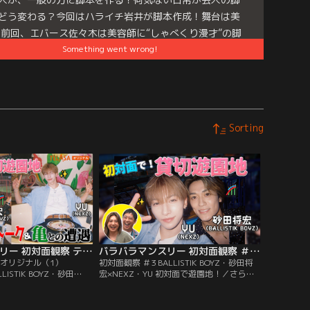
どう変わる？今回はハライチ岩井が脚本作成！舞台は美
 前回、エバース佐々木は美容師に“しゃべくり漫才”の脚
Something went wrong!
作ったが…ハライチ岩井が作ったのは“ボケ・ツッコミじ
い脚本”！？
e
es:
バラバラマンスリー
Sorting
バラバラマンスリー 初対面観察 テラサオリジナル（1） TELASA限定！BALLISTIK BOYZ・砂田×NEXZ・YU 遊園地で初対面！未公開トーク＆亀との遭遇
バラバラマンスリー 初対面観察 ＃3 BALLISTIK BOYZ・砂田将宏×NEXZ・YU 初対面で遊園地！
サオリジナル（1）
初対面観察 ＃3 BALLISTIK BOYZ・砂田将
LISTIK BOYZ・砂田
宏×NEXZ・YU 初対面で遊園地！／さらば
遊園地で初対面！未公開トー
森田と野呂佳代のガチ友達コンビが、アイ
さらば森田と野呂佳代の
ドルやアーティストの初対面を覗き見して
、アイドルやアーティス
おしゃべりする「観察系リアリティーショ