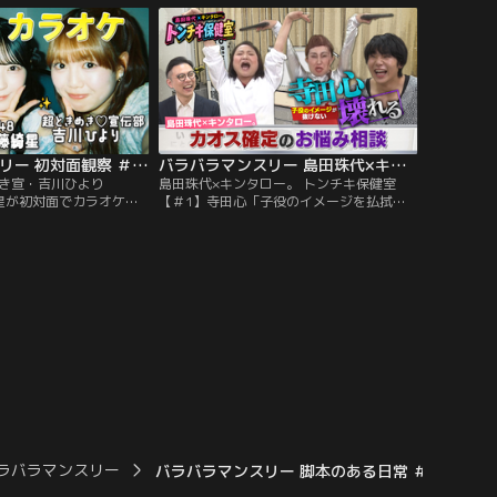
見しておしゃべりする観
ー」！今回は、BALLISTIK BOYZ・砂田将
ショー「初対面観察」！
宏×NEXZ・YUが「貸し切りの遊園地」で
IK BOYZ・砂田将宏
初対面！ティーカップで見つめ合った
。
り…。
バラバラマンスリー 初対面観察 ＃1 とき宣・吉川ひより×AKB48・佐藤綺星が初対面でカラオケ！
バラバラマンスリー 島田珠代×キンタロー。 トンチキ保健室 【＃1】寺田心「子役のイメージを払拭したい」
とき宣・吉川ひより
島田珠代×キンタロー。 トンチキ保健室
綺星が初対面でカラオケ！
【＃1】寺田心「子役のイメージを払拭し
呂佳代のガチ友達コンビ
たい」／島田珠代×キンタロー。初タッグ
対面を覗き見しておしゃ
冠番組！芸能界トップクラスの爆発力を誇
リアリティーショー」！
る芸風とは裏腹に、波乱万丈な人生経験を
き宣伝部・吉川ひより
積み重ねてきた島田珠代とキンタロー。…
藤綺星が「カラオケボック
そんな2人が保健室の先生に扮して、ゲス
トのお悩みに真剣に向き合い本音でアドバ
イス。
ラバラマンスリー
バラバラマンスリー 脚本のある日常 ＃2 美容