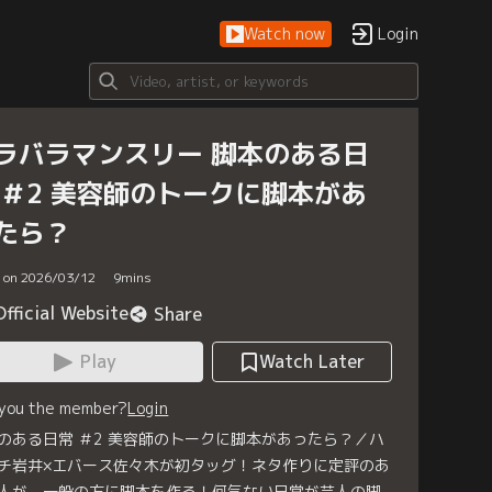
Watch now
Login
ラバラマンスリー 脚本のある日
 ＃2 美容師のトークに脚本があ
たら？
d on 2026/03/12
9
mins
Official Website
Share
Play
Watch Later
 you the member?
Login
のある日常 ＃2 美容師のトークに脚本があったら？／ハ
チ岩井×エバース佐々木が初タッグ！ネタ作りに定評のあ
人が、一般の方に脚本を作る！何気ない日常が芸人の脚