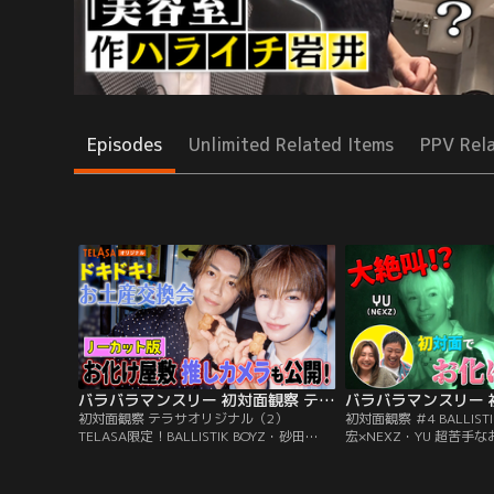
Episodes
Unlimited Related Items
PPV Rel
バラバラマンスリー 初対面観察 テラサオリジナル（2） TELASA限定！BALLISTIK BOYZ・砂田×NEXZ・YU ドキドキお土産交換会＆お化け屋敷推しカメラ！
初対面観察 テラサオリジナル（2）
初対面観察 ＃4 BALLIST
TELASA限定！BALLISTIK BOYZ・砂田
宏×NEXZ・YU 超苦手
×NEXZ・YU ドキドキお土産交換会＆お化
叫！／さらば森田と野呂
け屋敷推しカメラ！／さらば森田と野呂佳
ンビが、アイドルやアー
代のガチ友達コンビが、アイドルやアーテ
を覗き見しておしゃべり