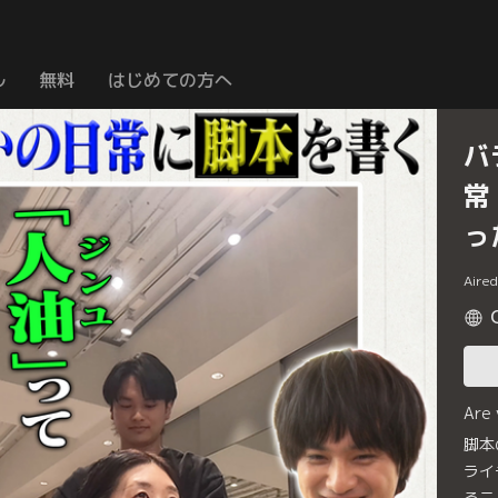
ル
無料
はじめての方へ
バ
常
っ
Aire
Are
脚本
ライ
る二