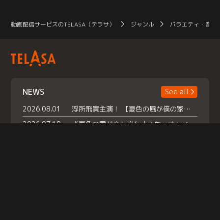
動画配信サービスのTELASA（テラサ）
ジャンル
バラエティ・音楽
NEWS
See all
2026.08.01
浮所飛貴主演！ 【夏色の風が僕の家にやってきた】 本日よりテラサで独占配信スタート！
2026.07.18
『夏色の雲が恋と嵐をまきおこす』スペシャルメイキング 【Part1】2026年７月18日（土）23時30分～配信スタート！話題のシーンの裏側を大公開！豪華キャスト大集合！ 『武宮家 真夏の家族会議』開催！
2026.07.15
救命医・遥（今田）の《心揺さぶる過去》や、 麻酔科医・権野（船越英一郎）の《謎多きプライベート》など… 《知られざるエピソード》を独占配信！