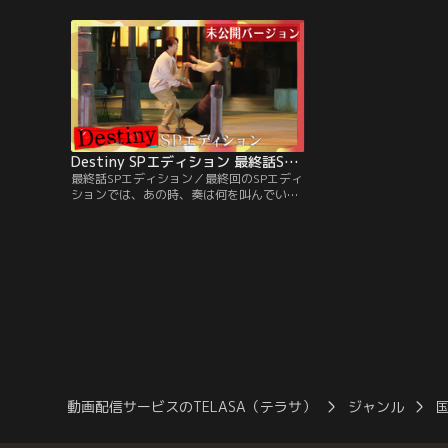
「Destiny」。SPエディションは西村奏
版や、一緒に住むきっか
（石原さとみ）、野木真樹（亀梨和也）ら
新たに追加。
の貴重な地上波未公開シーンを含む再編集
版に加え、撮影の裏側に密着したメイキン
グを大公開！
Destiny SPエディション 最終話SPエディション
最終話SPエディション／最終回のSPエディ
ションでは、あの時、奏は何を叫んでいた-
-？話題のラストシーン地上波未公開バージ
ョンや、父・英介（佐々木蔵之介）を死に
追い込んだ「環境エネルギー汚職事件」の
真相、奏（石原さとみ）VS浩一郎（仲村ト
オル）最後の対決、タイムリミットが迫る
中…。
動画配信サービスのTELASA（テラサ）
ジャンル