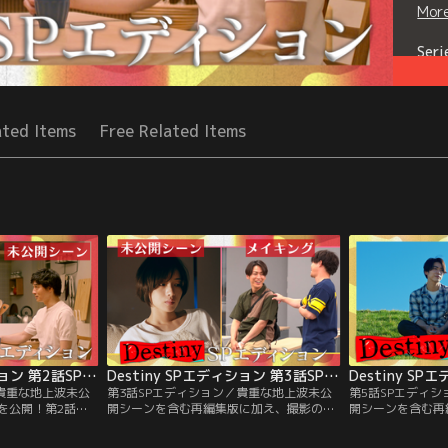
Mor
Seri
ated Items
Free Related Items
Destiny SPエディション 第2話SPエディション
Destiny SPエディション 第3話SPエディション
／貴重な地上波未公
第3話SPエディション／貴重な地上波未公
第5話SPエディ
を公開！第2話の
開シーンを含む再編集版に加え、撮影の裏
開シーンを含む再
奏（石原さとみ）と
側に密着したメイキングを公開！第3話の
SPエディション
トシーンの再編集
SPエディションでは、奏（石原）と知美
祐希（矢本悠馬）