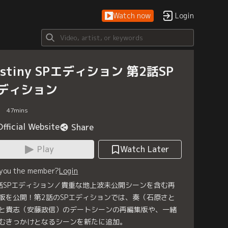
Watch now
Login
estiny SPエディション 第2話SP
ディション
47
mins
Official Website
Share
Play
Watch Later
 you the member?
Login
話SPエディション／貴重な地上波未公開シーンを含む再
版を公開！第2話のSPエディションでは、奏（石原さと
と貴志（安藤政信）のデートシーンの再編集版や、一緒
むきっかけとなるシーンを新たに追加。