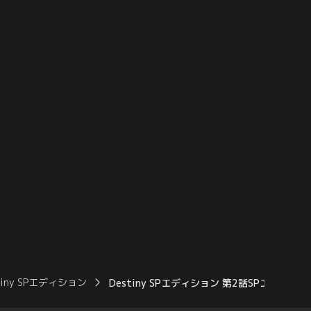
の亡き父・英介（佐々木
（亀梨）のレンタカー内での会話や、奏を
汚職事件の捜査記録を振
心配する貴志（安藤）の病院シーンの再編
の再編集版を新たに追
集版などを追加。
tiny SPエディション
Destiny SPエディション 第2話SPエディショ