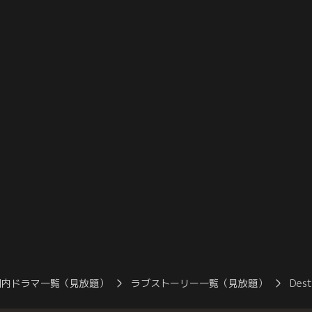
けとなるシーンを
（宮澤）が話している最中、祐希（矢本）
奏（石原さとみ）
と真樹（亀梨）がやってきた4人集合のシ
蔵之介）が遺した
ーンや、ラストシーンの再編集もお届け。
り返る回想シーン
加。
国内ドラマ一覧（見放題）
ラブストーリー一覧（見放題）
Des