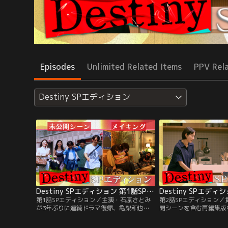
Episodes
Unlimited Related Items
PPV Rel
Destiny SPエディション
Destiny SPエディション 第1話SPエディション
第1話SPエディション／主演・石原さとみ
第2話SPエディション
が3年ぶりに連続ドラマ復帰、亀梨和也と
開シーンを含む再編集版
初共演。豪華実力派キャスト陣が集結する
SPエディションでは、
ことで話題のサスペンス×ラブストーリー
貴志（安藤政信）のデー