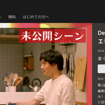
ル
無料
はじめての方へ
D
エ
2024
Are
第2
編集
み）
に住