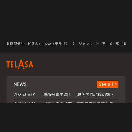
動画配信サービスのTELASA（テラサ）
ジャンル
アニメ一覧（見放
NEWS
See all
2026.08.01
浮所飛貴主演！ 【夏色の風が僕の家にやってきた】 本日よりテラサで独占配信スタート！
2026.07.18
『夏色の雲が恋と嵐をまきおこす』スペシャルメイキング 【Part1】2026年７月18日（土）23時30分～配信スタート！話題のシーンの裏側を大公開！豪華キャスト大集合！ 『武宮家 真夏の家族会議』開催！
2026.07.15
救命医・遥（今田）の《心揺さぶる過去》や、 麻酔科医・権野（船越英一郎）の《謎多きプライベート》など… 《知られざるエピソード》を独占配信！