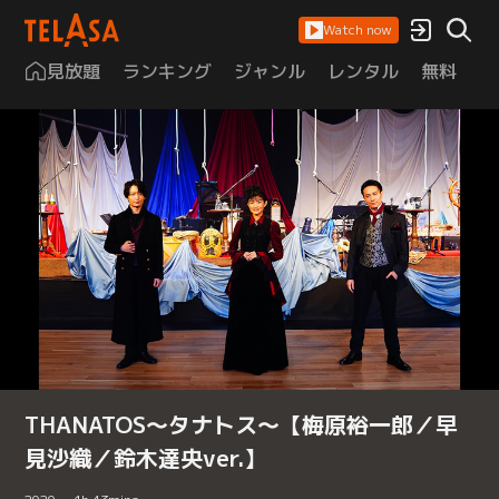
Watch now
見放題
ランキング
ジャンル
レンタル
無料
は
THANATOS～タナトス～【梅原裕一郎／早
見沙織／鈴木達央ver.】