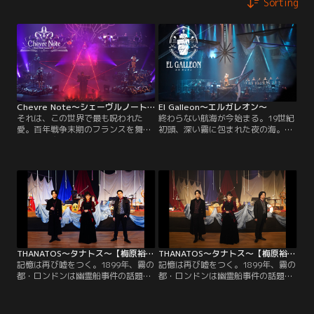
Sorting
Chevre Note～シェーヴルノート～
El Galleon～エルガレオン～
それは、この世界で最も呪われた
終わらない航海が今始まる。19世紀
愛。百年戦争末期のフランスを舞台
初頭、深い霧に包まれた夜の海。ナ
に人と悪魔が織りなすダークファン
ポレオン戦争の真っ只中の海域に漆
タジー。今、世界で最も呪われた愛
黒のガレオン船が現れた。呪われた
の物語が幕をあける…。
船を巡って海賊時代の亡霊たちが蘇
る…。
THANATOS～タナトス～【梅原裕一郎／早見沙織／鈴木達央ver.】
THANATOS～タナトス～【梅原裕一郎／早見沙織／福山潤ver.】
記憶は再び嘘をつく。1899年、霧の
記憶は再び嘘をつく。1899年、霧の
都・ロンドンは幽霊船事件の話題で
都・ロンドンは幽霊船事件の話題で
もちきりだった。事件の鍵は、唯一
もちきりだった。事件の鍵は、唯一
の生存者である彼女の記憶の中
の生存者である彼女の記憶の中
に…。
に…。