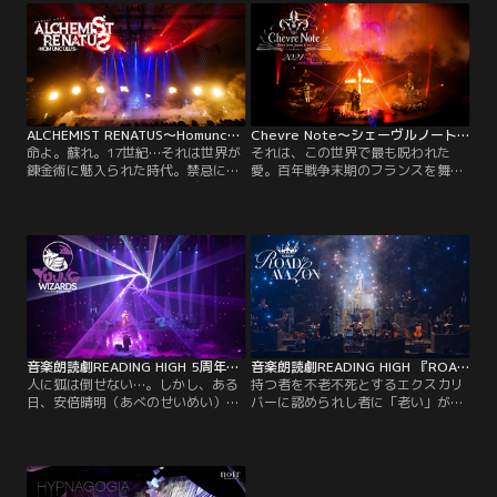
ALCHEMIST RENATUS～Homunculus～
Chevre Note～シェーヴルノート～（2021）
命よ。蘇れ。17世紀…それは世界が
それは、この世界で最も呪われた
錬金術に魅入られた時代。禁忌によ
愛。百年戦争末期のフランスを舞台
って生み落とされた許されざる子供
に人と悪魔が織りなすダークファン
たちは、肩を寄せ合い、人として生
タジー。今、世界で最も呪われた愛
きようとしていた。
の物語が幕をあける…。
音楽朗読劇READING HIGH 5周年記念公演『YOUNG WIZARDS～Story from 蘆屋道満大内鑑～』
音楽朗読劇READING HIGH 『ROAD to AVALON』
人に狐は倒せない…。しかし、ある
持つ者を不老不死とするエクスカリ
日、安倍晴明（あべのせいめい）は
バーに認められし者に「老い」が訪
一匹の妖狐（ようこ）を殺せてしま
れた。これは、アーサー王伝説が終
う。それが、さらに晴明に暗い影を
焉を迎える、ほんの少し前の物語で
落とすことになる。その男…狐の
ある。
子。