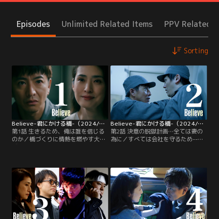
Episodes
Unlimited Related Items
PPV Related I
Sorting
Believe-君にかける橋-（2024/04/25放送分）第01話
Believe-君にかける橋-（2024/05/02放送分）第02話
第1話 生きるため、俺は誰を信じる
第2話 決意の脱獄計画…全ては妻の
のか／橋づくりに情熱を燃やす大手
為に／すべては会社を守るため--社
ゼネコン「帝和建設」の土木設計部
長・磯田典孝（小日向文世）に懇願
長・狩山陸（木村拓哉）は、東京都
されるがまま、「龍神大橋」建設現
が心血を注ぐ一大プロジェクトに従
場崩落事故の“真の原因”を隠ぺいし
事。多くの人の夢を乗せた「龍神大
て全責任を被り、実刑判決を受けて
橋」を完成させるため、数年にわた
しまった狩山陸（木村拓哉）。しか
る奮闘の日々を送ってきた。ところ
し、妻・狩山玲子（天海祐希）がが
がある日、龍神大橋の建設現場で、
んを患い、出所する頃には帰らぬ人
大人数を巻き込む事故が発生してし
となっているかもしれないと知った
まう！
彼は一念発起！