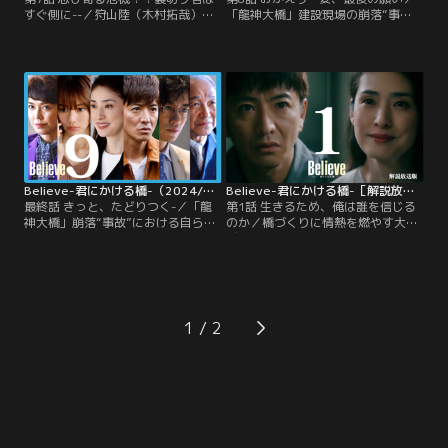
すぐ側に--／狩山陸（木村拓哉）が
「龍神大橋」建設現場の崩落“事
投獄されるきっかけとなった「龍神
故”を計画したのはあろうことか、
大橋」建設現場の崩落“事故”。あの
橋の設計者である狩山陸（木村拓
大惨事はあろうことか、“得体の知
哉）に全責任を被せた「帝和建
れない黒幕”が故意に仕組んだ“事
設」、そしてその後ろにはもっと大
件”だった…！？無実を証明するため
きな存在が--！？脱獄・逃亡の果て
脱獄した狩山を追い、ついにその身
に“恐るべき闇の真相”をつかみ、激
柄を確保した刑事・黒木正興（竹内
しい怒りの感情に支配された狩山
涼真）。
は、身の危険も顧みず、必ずや全貌
を明らかにしようと決意。
Believe-君にかける橋-（2024/06/20放送分）第09話（最終話）
Believe-君にかける橋-［解説放送］ 第01話
最終話 きっと、たどりつく-／「龍
第1話 生きるため、俺は誰を信じる
神大橋」崩落“事故”における自らの
のか／橋づくりに情熱を燃やす大手
無実を証明し、“壮大な闇に覆われ
ゼネコン「帝和建設」の土木設計部
た真相”を明らかにするため、刑務
長・狩山陸（木村拓哉）は、東京都
所から逃走。同じく真相を追い求め
が心血を注ぐ一大プロジェクトに従
る刑事・黒木正興（竹内涼真）の協
事。多くの人の夢を乗せた「龍神大
力を得て、決死の逃亡を続けてきた
橋」を完成させるため、数年にわた
狩山陸（木村拓哉）がとうとう逮捕
る奮闘の日々を送ってきた。ところ
1
されてしまった！
がある日、龍神大橋の建設現場で、
大人数を巻き込む事故が発生してし
まう！