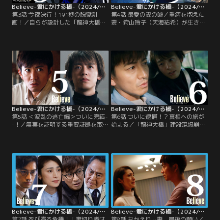
Believe-君にかける橋-（2024/05/09放送分）第03話
Believe-君にかける橋-（2024/05/16放送分）第04話
第3話 今夜決行！191秒の脱獄計
第4話 最愛の妻の嘘／重病を抱えた
画！／自らが設計した「龍神大橋」
妻・狩山玲子（天海祐希）が生きて
の建設現場崩落事故で“あらぬ罪”を
いるうちに、何としても自らの無実
被り、「国立刑務所」に服役するこ
を証明する！ 部下・南雲大樹（一ノ
とになった狩山陸（木村拓哉）。だ
瀬颯）に預けていた重要証拠を取り
が、“会社を守るために一度はふた
戻して形勢を覆すため、決死の覚悟
をした真実”を明らかにし、余命い
で刑務所から逃走した狩山陸（木村
くばくもない妻・狩山玲子（天海祐
拓哉）。脱獄で刑が重くなることを
希）のもとへ帰るため--狩山は決死
危惧した玲子は、密かに狩山と落ち
の覚悟で、刑務所からの逃走を計
合い、一刻も早く警察に出頭するよ
画。
う説得を試みる。
Believe-君にかける橋-（2024/05/23放送分）第05話
Believe-君にかける橋-（2024/05/30放送分）第06話
第5話 ＜波乱の逃亡編＞ついに完結-
第6話 ついに逮捕！？真相への旅が
-！／無実を証明する重要証拠を取り
始まる／「龍神大橋」建設現場崩落
戻すべく脱獄した狩山陸（木村拓
事故における自らの無実を証明すべ
哉）は、刑事・黒木正興（竹内涼
く、刑務所から逃走した後、静岡に
真）の猛追を必死に交わしながら逃
ある半田豊（田中哲司）の自宅に身
走。だが、狩山に証拠を手渡そうと
を潜めていた狩山陸（木村拓哉）。
決意した部下・南雲大樹（一ノ瀬
だがついに、狩山を追い続ける刑
颯）が、行く手を阻もうとする狩山
事・黒木正興（竹内涼真）が潜伏先
の弁護士・秋澤良人（斎藤工）を振
までやって来た。
り払おうとした結果、階段から転
落！ 重体に陥ってしまった。
Believe-君にかける橋-（2024/06/06放送分）第07話
Believe-君にかける橋-（2024/06/13放送分）第08話
第7話 忍び寄る危機！！裏切り者は
第8話 おかえり…妻、最後の願い／