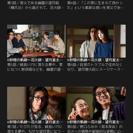
第3話／実父である幽霊の望月航
第4話／「この家に生まれて良かっ
（橋爪功）から諭されて、花火師の
た」という素直な想いを実父である
娘・野口ふみか（宮本茉由）を採用
幽霊の望月航（橋爪功）に伝えた望
することにした望月星太郎（高橋一
月星太郎（高橋一生）。星太郎は、
生）。彼女が望月煙火店に出勤する
その言葉を聞いて安心した航は、も
のは来週からだが、星太郎は落ち着
しかしたら死後の世界に戻ったかも
かなく、水森ひかり（本田翼）にふ
しれないと水森ひかり（本田翼）に
みかの着替え場所やお昼ごはんの用
語るも、そう言っているそばから部
意のことなど、いらぬ心配の相談を
屋に航が現れて…。
繰り返す。
6秒間の軌跡～花火師・望月星太郎の2番目の憂鬱（2024/05/11放送分）第05話
6秒間の軌跡～花火師・望月星太郎の2番目の憂鬱（2024/05/18放送分）第06話
第5話／細長い穴に落ちる夢や、家
第6話／自室のトラブルで住めなく
になつく野良猫などを、幽霊の望月
なり、望月煙火店にスーツケースを
航（橋爪功）からの何かの暗示だと
引っ提げてやってきた野口ふみか
悟った望月星太郎（高橋一生）。彼
（宮本茉由）。しかし、望月星太郎
は、航には未来が見えており、何か
（高橋一生）と水森ひかり（本田
危ないことが起こるため、それを自
翼）から、幽霊の望月航（橋爪功）
分に気付かせようとしていると考
の存在が明かされると卒倒してしま
え、その疑問を直接、航にぶつけ
う。取り乱す彼女をなだめ、この日
る。だが、航からは未来なんて見え
は星太郎の幼馴染である田中勇人
ないとの返答が…。
（小久保寿人）の自宅に泊めてもら
うことになるのだった。
6秒間の軌跡～花火師・望月星太郎の2番目の憂鬱（2024/05/25放送分）第07話
6秒間の軌跡～花火師・望月星太郎の2番目の憂鬱（2024/06/01放送分）第08話
第7話／たびたび見る、細長い穴に
第8話／野口ふみか（宮本茉由）の
落ちる夢や、なぜか望月家になつく
花火への情熱や献身的な姿勢に心打