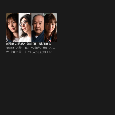
野良猫などが、幽霊の望月航（橋爪
たれて、部外者立ち入り禁止の火薬
功）からの何かの暗示だと信じて疑
の配合場所に招き入れた望月星太郎
わない望月星太郎（高橋一生）は、
（高橋一生）。しかしその直後、突
缶詰やカップ麺、ペットボトルの
然にふみかは行方をくらませて--。
水、トイレットペーパーなどを大量
望月煙火店に代々伝わる火薬の配合
購入！星太郎は、この先に何か良か
レシピを盗まれたと失意の星太郎だ
らぬことが起こった際の備蓄だと言
ったが、相談した幽霊の望月航（橋
うが、水森ひかり（本田翼）はあき
爪功）にも「花火師、失格だ」と冷
れ顔となるのだった。
たく突き放され…。
6秒間の軌跡～花火師・望月星太郎の2番目の憂鬱（2024/06/08放送分）第09話（最終話）
最終回／秋田県に出向き、野口ふみ
か（宮本茉由）のもとを訪れていた
水森ひかり（本田翼）が望月煙火店
に帰ってくる。望月星太郎（高橋一
生）は、店に代々伝わる火薬の配合
レシピを盗んだふみかの様子をひか
りに尋ねるも、彼女の口からは納得
のできる言葉は得られず…。