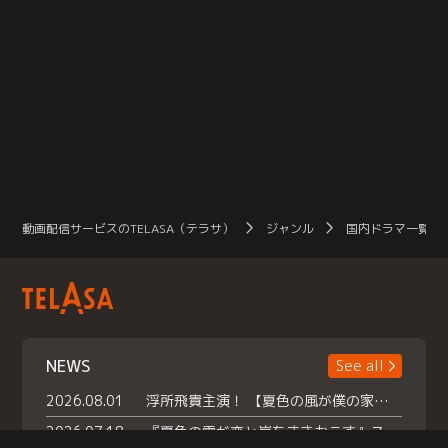
動画配信サービスのTELASA（テラサ）
ジャンル
国内ドラマ一覧（
NEWS
See all
2026.08.01
浮所飛貴主演！ 【夏色の風が僕の家にやってきた】 本日よりテラサで独占配信スタート！
2026.07.18
『夏色の雲が恋と嵐をまきおこす』スペシャルメイキング 【Part1】2026年７月18日（土）23時30分～配信スタート！話題のシーンの裏側を大公開！豪華キャスト大集合！ 『武宮家 真夏の家族会議』開催！