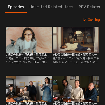
Episodes
Unlimited Related Items
PPV Related I
Sorting
6秒間の軌跡～花火師・望月星太郎の2番目の憂鬱（2024/04/13放送分）第01話
6秒間の軌跡～花火師・望月星太郎の2番目の憂鬱（2024/04/20放送分）第02話
第1話／コロナ禍で中止が続いてい
第2話／≪イケメン花火師≫特集の取
た花火大会だったが、昨年、満を持
材を迫るマスコミを「花火を舐める
して開催。それを機に、花火職人と
な！ 俺は花火師だ！」と電話で一蹴
して仕事へのやる気にみなぎってい
した望月星太郎（高橋一生）。星太
た望月星太郎（高橋一生）だった
郎に弟子入りを志願するばかりか、
が、現在は、自室に引きこもる生活
プロポーズまでした謎の女性・野口
を送り、望月煙火店は開店休業状態
ふみか（宮本茉由）は、星太郎の花
に。自堕落な生活を送る理由は、花
火への愛があふれるその姿を目の当
火大会後に星太郎に殺到した取材
たりにし、彼への想いをより強固な
と、子どもの頃からの彼の性格が関
ものにするのだった。
係していて…？
6秒間の軌跡～花火師・望月星太郎の2番目の憂鬱（2024/04/27放送分）第03話
6秒間の軌跡～花火師・望月星太郎の2番目の憂鬱（2024/05/04放送分）第04話