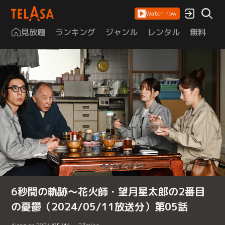
Watch now
見放題
ランキング
ジャンル
レンタル
無料
は
6秒間の軌跡～花火師・望月星太郎の2番目
の憂鬱（2024/05/11放送分）第05話