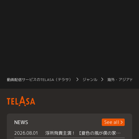
動画配信サービスのTELASA（テラサ）
ジャンル
海外・アジアドラ
NEWS
See all
2026.08.01
浮所飛貴主演！ 【夏色の風が僕の家にやってきた】 本日よりテラサで独占配信スタート！