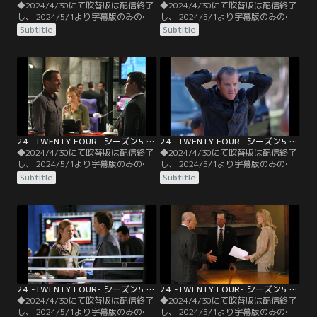
◆2024/4/30にて吹替版は配信終了
◆2024/4/30にて吹替版は配信終了
し、 2024/5/1より字幕版のみの配
し、 2024/5/1より字幕版のみの配
信となります。予めご了承くださ
信となります。予めご了承くださ
Subtitle
Subtitle
い。◆字幕／第03話 9：00
い。◆字幕／第04話 10：00
A.M.-10：00 A.M.／テロリストがオ
A.M.-11：00 A.M.／ブキャナンは、
ンタリオ空港を襲撃し、人質を取っ
連絡の途絶えたジャック抜きで突入
て立てこもった。一味は、米ロ両大
作戦に踏み切る。ローガンは二人目
統領が反テロリスト協定を破棄する
の人質処刑シーンを目の当たりにす
ことを要求、断れば人質全員を処刑
るが、テロには屈しない姿勢を貫く
するという。
ことを決意する。
24 -TWENTY FOUR- シーズン5 第05話／字幕
24 -TWENTY FOUR- シーズン5 第06話／字幕
◆2024/4/30にて吹替版は配信終了
◆2024/4/30にて吹替版は配信終了
し、 2024/5/1より字幕版のみの配
し、 2024/5/1より字幕版のみの配
信となります。予めご了承くださ
信となります。予めご了承くださ
Subtitle
Subtitle
い。◆字幕／第05話 11：00
い。◆字幕／第06話 12：00
A.M.-12：00 P.M.／人質の中に紛れ
P.M.-1：00 P.M.／カミングスのテロ
ていた容疑者が消えたことに気付い
への関与が露呈した。神経ガスの行
たジャックは、カーティスに男の行
方を掴むには、カミングスを糾弾す
方を追うよう指示。手掛かりを追っ
るしかないと考えたジャックは、マ
て空港の格納庫に到着したカーティ
イク・ノビックに連絡し密会を取り
スは…。
付ける。
24 -TWENTY FOUR- シーズン5 第07話／字幕
24 -TWENTY FOUR- シーズン5 第08話／字幕
◆2024/4/30にて吹替版は配信終了
◆2024/4/30にて吹替版は配信終了
し、 2024/5/1より字幕版のみの配
し、 2024/5/1より字幕版のみの配