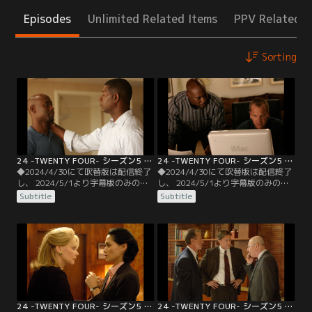
Episodes
Unlimited Related Items
PPV Related I
Sorting
24 -TWENTY FOUR- シーズン5 第01話／字幕
24 -TWENTY FOUR- シーズン5 第02話／字幕
◆2024/4/30にて吹替版は配信終了
◆2024/4/30にて吹替版は配信終了
し、 2024/5/1より字幕版のみの配
し、 2024/5/1より字幕版のみの配
信となります。予めご了承くださ
信となります。予めご了承くださ
Subtitle
Subtitle
い。◆字幕／第01話 7：00 A.M.-8：
い。◆字幕／第02話 8：00 A.M.-9：
00 A.M.／ジャックの偽装死から18
00 A.M.／CTUはある人物の暗殺の同
ヵ月後。首脳会談で訪米するロシア
時刻に、現場向かいのビルに男が忍
大統領を迎える為、ロサンゼルスで
び込む映像を入手。それは死んだは
は朝から緊張感が高まっていた。
ずのジャックの姿であった。ブキャ
ナンは、ジャックを第一容疑者とし
て全面捜査にあたる。
24 -TWENTY FOUR- シーズン5 第03話／字幕
24 -TWENTY FOUR- シーズン5 第04話／字幕