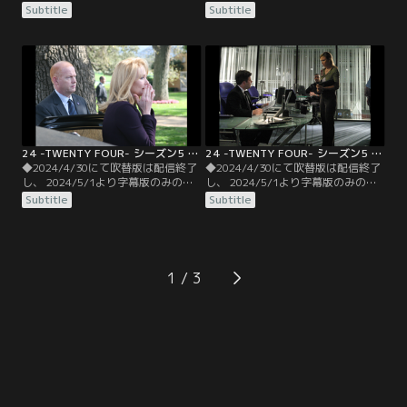
信となります。予めご了承くださ
信となります。予めご了承くださ
Subtitle
Subtitle
い。◆字幕／第07話 1：00 P.M.-2：
い。◆字幕／第08話 2：00 P.M.-3：
00 P.M.／カミングスは元CIAのネイ
00 P.M.／ジャックは、自分がテロリ
サンソンから計画へ誘われたことを
ストの一味になりすまし、アーウィ
自供。事態を察知したネイサンソン
ックの手下に起動装置を届ける作戦
は地下へ潜ってしまう。ジャックは
を打ち立てる。一方、ローガン大統
全てをCTUに委ね再び姿をくらまそ
領は国家の威信を守るため…。
うとするが…。
24 -TWENTY FOUR- シーズン5 第09話／字幕
24 -TWENTY FOUR- シーズン5 第10話／字幕
◆2024/4/30にて吹替版は配信終了
◆2024/4/30にて吹替版は配信終了
し、 2024/5/1より字幕版のみの配
し、 2024/5/1より字幕版のみの配
信となります。予めご了承くださ
信となります。予めご了承くださ
Subtitle
Subtitle
い。◆字幕／第09話 3：00 P.M.-4：
い。◆字幕／第10話 4：00 P.M.-5：
00 P.M.／CTUはガスの手掛かりを失
00 P.M.／ネイサンソンが残したチッ
い、リンは全ての責任がジャックに
プから、ガスの製造元がオミクロ
あるとして、逮捕しCTUへ連行する
ン・インターナショナル社であるこ
よう命令。一方、テロの首謀者ビエ
とが判明する。一方、苦悶しつつも
1
ルコに追い詰められたネイサンソン
テロリストとの取引に応じたローガ
は…。
ン大統領は…。