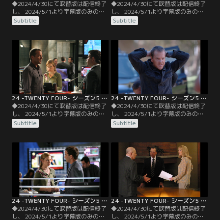
◆2024/4/30にて吹替版は配信終了
◆2024/4/30にて吹替版は配信終了
し、 2024/5/1より字幕版のみの配
し、 2024/5/1より字幕版のみの配
信となります。予めご了承くださ
信となります。予めご了承くださ
Subtitle
Subtitle
い。◆字幕／第03話 9：00
い。◆字幕／第04話 10：00
A.M.-10：00 A.M.／テロリストがオ
A.M.-11：00 A.M.／ブキャナンは、
ンタリオ空港を襲撃し、人質を取っ
連絡の途絶えたジャック抜きで突入
て立てこもった。一味は、米ロ両大
作戦に踏み切る。ローガンは二人目
統領が反テロリスト協定を破棄する
の人質処刑シーンを目の当たりにす
ことを要求、断れば人質全員を処刑
るが、テロには屈しない姿勢を貫く
するという。
ことを決意する。
24 -TWENTY FOUR- シーズン5 第05話／字幕
24 -TWENTY FOUR- シーズン5 第06話／字幕
◆2024/4/30にて吹替版は配信終了
◆2024/4/30にて吹替版は配信終了
し、 2024/5/1より字幕版のみの配
し、 2024/5/1より字幕版のみの配
信となります。予めご了承くださ
信となります。予めご了承くださ
Subtitle
Subtitle
い。◆字幕／第05話 11：00
い。◆字幕／第06話 12：00
A.M.-12：00 P.M.／人質の中に紛れ
P.M.-1：00 P.M.／カミングスのテロ
ていた容疑者が消えたことに気付い
への関与が露呈した。神経ガスの行
たジャックは、カーティスに男の行
方を掴むには、カミングスを糾弾す
方を追うよう指示。手掛かりを追っ
るしかないと考えたジャックは、マ
て空港の格納庫に到着したカーティ
イク・ノビックに連絡し密会を取り
スは…。
付ける。
24 -TWENTY FOUR- シーズン5 第07話／字幕
24 -TWENTY FOUR- シーズン5 第08話／字幕
◆2024/4/30にて吹替版は配信終了
◆2024/4/30にて吹替版は配信終了
し、 2024/5/1より字幕版のみの配
し、 2024/5/1より字幕版のみの配