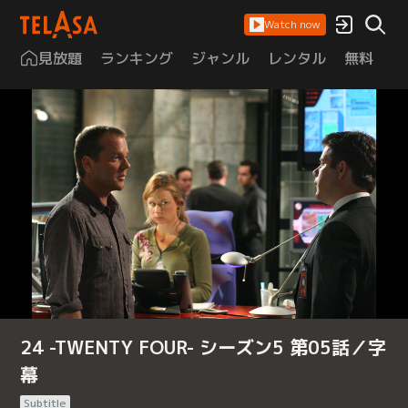
Watch now
見放題
ランキング
ジャンル
レンタル
無料
は
24 -TWENTY FOUR- シーズン5 第05話／字
幕
Subtitle