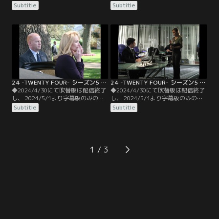
信となります。予めご了承くださ
信となります。予めご了承くださ
Subtitle
Subtitle
い。◆字幕／第07話 1：00 P.M.-2：
い。◆字幕／第08話 2：00 P.M.-3：
00 P.M.／カミングスは元CIAのネイ
00 P.M.／ジャックは、自分がテロリ
サンソンから計画へ誘われたことを
ストの一味になりすまし、アーウィ
自供。事態を察知したネイサンソン
ックの手下に起動装置を届ける作戦
は地下へ潜ってしまう。ジャックは
を打ち立てる。一方、ローガン大統
全てをCTUに委ね再び姿をくらまそ
領は国家の威信を守るため…。
うとするが…。
24 -TWENTY FOUR- シーズン5 第09話／字幕
24 -TWENTY FOUR- シーズン5 第10話／字幕
◆2024/4/30にて吹替版は配信終了
◆2024/4/30にて吹替版は配信終了
し、 2024/5/1より字幕版のみの配
し、 2024/5/1より字幕版のみの配
信となります。予めご了承くださ
信となります。予めご了承くださ
Subtitle
Subtitle
い。◆字幕／第09話 3：00 P.M.-4：
い。◆字幕／第10話 4：00 P.M.-5：
00 P.M.／CTUはガスの手掛かりを失
00 P.M.／ネイサンソンが残したチッ
い、リンは全ての責任がジャックに
プから、ガスの製造元がオミクロ
あるとして、逮捕しCTUへ連行する
ン・インターナショナル社であるこ
よう命令。一方、テロの首謀者ビエ
とが判明する。一方、苦悶しつつも
1
ルコに追い詰められたネイサンソン
テロリストとの取引に応じたローガ
は…。
ン大統領は…。