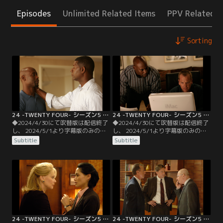
Episodes
Unlimited Related Items
PPV Related I
Sorting
24 -TWENTY FOUR- シーズン5 第01話／字幕
24 -TWENTY FOUR- シーズン5 第02話／字幕
◆2024/4/30にて吹替版は配信終了
◆2024/4/30にて吹替版は配信終了
し、 2024/5/1より字幕版のみの配
し、 2024/5/1より字幕版のみの配
信となります。予めご了承くださ
信となります。予めご了承くださ
Subtitle
Subtitle
い。◆字幕／第01話 7：00 A.M.-8：
い。◆字幕／第02話 8：00 A.M.-9：
00 A.M.／ジャックの偽装死から18
00 A.M.／CTUはある人物の暗殺の同
ヵ月後。首脳会談で訪米するロシア
時刻に、現場向かいのビルに男が忍
大統領を迎える為、ロサンゼルスで
び込む映像を入手。それは死んだは
は朝から緊張感が高まっていた。
ずのジャックの姿であった。ブキャ
ナンは、ジャックを第一容疑者とし
て全面捜査にあたる。
24 -TWENTY FOUR- シーズン5 第03話／字幕
24 -TWENTY FOUR- シーズン5 第04話／字幕