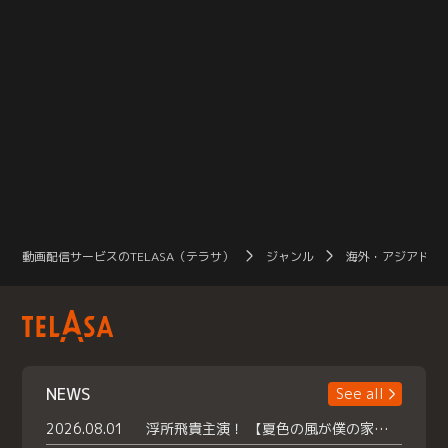
動画配信サービスのTELASA（テラサ）
ジャンル
海外・アジアドラ
NEWS
See all
2026.08.01
浮所飛貴主演！ 【夏色の風が僕の家にやってきた】 本日よりテラサで独占配信スタート！