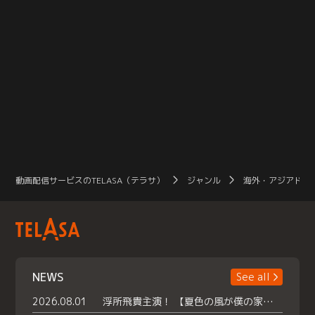
動画配信サービスのTELASA（テラサ）
ジャンル
海外・アジアドラ
NEWS
See all
2026.08.01
浮所飛貴主演！ 【夏色の風が僕の家にやってきた】 本日よりテラサで独占配信スタート！