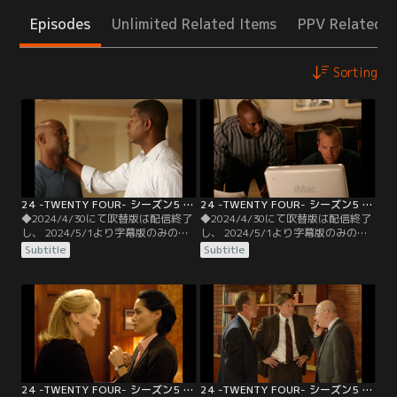
Episodes
Unlimited Related Items
PPV Related I
Sorting
24 -TWENTY FOUR- シーズン5 第01話／字幕
24 -TWENTY FOUR- シーズン5 第02話／字幕
◆2024/4/30にて吹替版は配信終了
◆2024/4/30にて吹替版は配信終了
し、 2024/5/1より字幕版のみの配
し、 2024/5/1より字幕版のみの配
信となります。予めご了承くださ
信となります。予めご了承くださ
Subtitle
Subtitle
い。◆字幕／第01話 7：00 A.M.-8：
い。◆字幕／第02話 8：00 A.M.-9：
00 A.M.／ジャックの偽装死から18
00 A.M.／CTUはある人物の暗殺の同
ヵ月後。首脳会談で訪米するロシア
時刻に、現場向かいのビルに男が忍
大統領を迎える為、ロサンゼルスで
び込む映像を入手。それは死んだは
は朝から緊張感が高まっていた。
ずのジャックの姿であった。ブキャ
ナンは、ジャックを第一容疑者とし
て全面捜査にあたる。
24 -TWENTY FOUR- シーズン5 第03話／字幕
24 -TWENTY FOUR- シーズン5 第04話／字幕