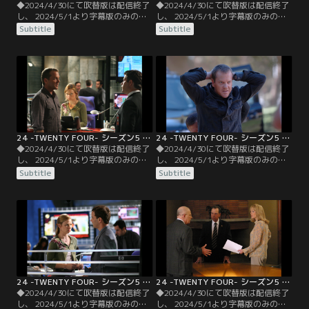
◆2024/4/30にて吹替版は配信終了
◆2024/4/30にて吹替版は配信終了
し、 2024/5/1より字幕版のみの配
し、 2024/5/1より字幕版のみの配
信となります。予めご了承くださ
信となります。予めご了承くださ
Subtitle
Subtitle
い。◆字幕／第03話 9：00
い。◆字幕／第04話 10：00
A.M.-10：00 A.M.／テロリストがオ
A.M.-11：00 A.M.／ブキャナンは、
ンタリオ空港を襲撃し、人質を取っ
連絡の途絶えたジャック抜きで突入
て立てこもった。一味は、米ロ両大
作戦に踏み切る。ローガンは二人目
統領が反テロリスト協定を破棄する
の人質処刑シーンを目の当たりにす
ことを要求、断れば人質全員を処刑
るが、テロには屈しない姿勢を貫く
するという。
ことを決意する。
24 -TWENTY FOUR- シーズン5 第05話／字幕
24 -TWENTY FOUR- シーズン5 第06話／字幕
◆2024/4/30にて吹替版は配信終了
◆2024/4/30にて吹替版は配信終了
し、 2024/5/1より字幕版のみの配
し、 2024/5/1より字幕版のみの配
信となります。予めご了承くださ
信となります。予めご了承くださ
Subtitle
Subtitle
い。◆字幕／第05話 11：00
い。◆字幕／第06話 12：00
A.M.-12：00 P.M.／人質の中に紛れ
P.M.-1：00 P.M.／カミングスのテロ
ていた容疑者が消えたことに気付い
への関与が露呈した。神経ガスの行
たジャックは、カーティスに男の行
方を掴むには、カミングスを糾弾す
方を追うよう指示。手掛かりを追っ
るしかないと考えたジャックは、マ
て空港の格納庫に到着したカーティ
イク・ノビックに連絡し密会を取り
スは…。
付ける。
24 -TWENTY FOUR- シーズン5 第07話／字幕
24 -TWENTY FOUR- シーズン5 第08話／字幕
◆2024/4/30にて吹替版は配信終了
◆2024/4/30にて吹替版は配信終了
し、 2024/5/1より字幕版のみの配
し、 2024/5/1より字幕版のみの配