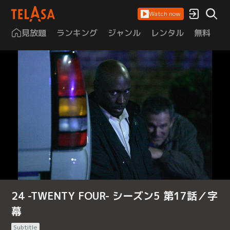
Watch now
見放題
ランキング
ジャンル
レンタル
無料
は
24 -TWENTY FOUR- シーズン5 第17話／字
幕
Subtitle