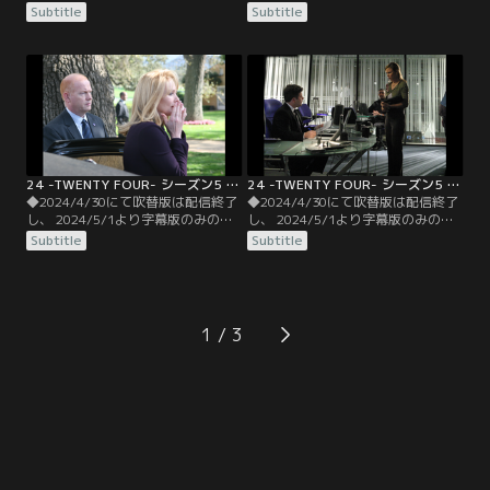
信となります。予めご了承くださ
信となります。予めご了承くださ
Subtitle
Subtitle
い。◆字幕／第07話 1：00 P.M.-2：
い。◆字幕／第08話 2：00 P.M.-3：
00 P.M.／カミングスは元CIAのネイ
00 P.M.／ジャックは、自分がテロリ
サンソンから計画へ誘われたことを
ストの一味になりすまし、アーウィ
自供。事態を察知したネイサンソン
ックの手下に起動装置を届ける作戦
は地下へ潜ってしまう。ジャックは
を打ち立てる。一方、ローガン大統
全てをCTUに委ね再び姿をくらまそ
領は国家の威信を守るため…。
うとするが…。
24 -TWENTY FOUR- シーズン5 第09話／字幕
24 -TWENTY FOUR- シーズン5 第10話／字幕
◆2024/4/30にて吹替版は配信終了
◆2024/4/30にて吹替版は配信終了
し、 2024/5/1より字幕版のみの配
し、 2024/5/1より字幕版のみの配
信となります。予めご了承くださ
信となります。予めご了承くださ
Subtitle
Subtitle
い。◆字幕／第09話 3：00 P.M.-4：
い。◆字幕／第10話 4：00 P.M.-5：
00 P.M.／CTUはガスの手掛かりを失
00 P.M.／ネイサンソンが残したチッ
い、リンは全ての責任がジャックに
プから、ガスの製造元がオミクロ
あるとして、逮捕しCTUへ連行する
ン・インターナショナル社であるこ
よう命令。一方、テロの首謀者ビエ
とが判明する。一方、苦悶しつつも
1
ルコに追い詰められたネイサンソン
テロリストとの取引に応じたローガ
は…。
ン大統領は…。