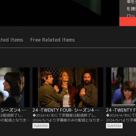
車を
を捜
ロッ
Seri
ated Items
Free Related Items
24 -TWENTY FOUR- シーズン4 第02話／字幕
24 -TWENTY FOUR- シーズン4 第03話／字幕
替版は配信終了し、
◆2024/4/30にて吹替版は配信終了し、
◆2024/4/30
のみの配信となりま
2024/5/1より字幕版のみの配信となりま
2024/5/1よ
。◆字幕／第02話
す。予めご了承ください。◆字幕／第03話
す。予めご了承く
Subtitle
Subtitle
.M.／ヘラー長官と娘の
9：00 A.M.-10：00 A.M.／クロエの友人ア
10：00 A.M.-1
プに拉致され、ジ
ンドリューはネット攻撃を見つけたために
拘束されているヘ