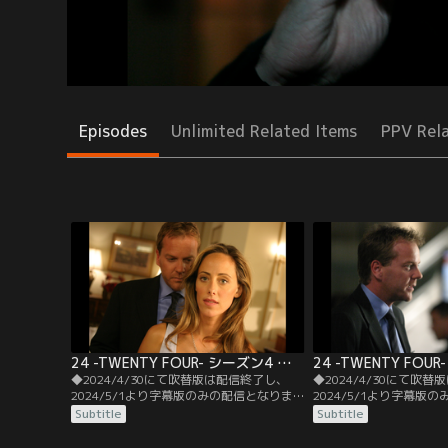
Episodes
Unlimited Related Items
PPV Rel
24 -TWENTY FOUR- シーズン4 第01話／字幕
◆2024/4/30にて吹替版は配信終了し、
◆2024/4/30にて吹
2024/5/1より字幕版のみの配信となりま
2024/5/1より字幕版
す。予めご了承ください。◆字幕／第01話
す。予めご了承ください
Subtitle
Subtitle
7：00 A.M.-8：00 A.M.／サンタクラリタで
8：00 A.M.-9：00 A
列車爆破事件が発生、乗客のブリーフケー
オードリーはテログルー