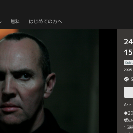
ル
無料
はじめての方へ
2
1
Subt
2005
Are
◆2
版の
15話