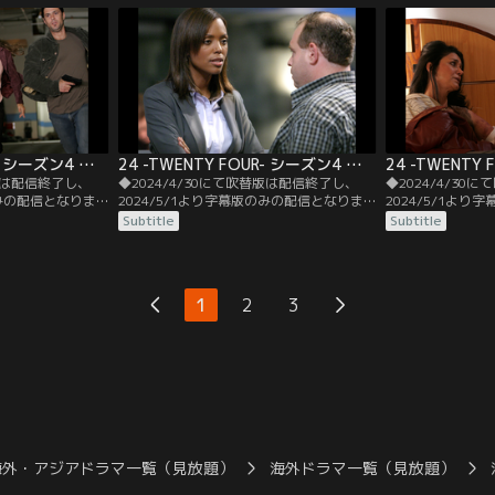
・ドリスコルに、長
テロリストに誘拐されてしまう。ジャック
は、公開裁判を前
いと掛合うが拒否
は犯人を追跡するが、ドリスコルはすぐに
は独断で行動する
犯人拘束を命令。
いた。
24 -TWENTY FOUR- シーズン4 第07話／字幕
24 -TWENTY FOUR- シーズン4 第08話／字幕
替版は配信終了し、
◆2024/4/30にて吹替版は配信終了し、
◆2024/4/30
のみの配信となりま
2024/5/1より字幕版のみの配信となりま
2024/5/1よ
。◆字幕／第07話
す。予めご了承ください。◆字幕／第08話
す。予めご了承く
Subtitle
Subtitle
M.／CTUではメルトダ
2：00 P.M.-3：00 P.M.／オーバーライドに
3：00 P.M.-4：
システムを停止す
のっとられたままの6基の原発は依然制御
原発でメルトダウ
ャックとオードリ
がきかず、大統領は6都市に避難命令を出
始まる。残りのメ
いたアジトで見た
す。警備会社でテロリスト一味に襲われた
に、オーバーライ
1
2
3
ジャックたちを救ったのは、トニーだっ
ならない。
た。
海外・アジアドラマ一覧（見放題）
海外ドラマ一覧（見放題）