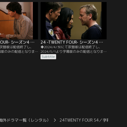
に脱走を企てる。CTUで
というところまで迫るが、尾行されている
ジャックの行方を追って
ことに気づかれてしまう。
24 -TWENTY FOUR- シーズン4 第09話／字幕
24 -TWENTY FOUR- シーズン4 第10話／字幕
にて吹替版は配信終了し、
◆2024/4/30にて吹替版は配信終了し、
り字幕版のみの配信となりま
2024/5/1より字幕版のみの配信となりま
ださい。◆字幕／第09話
す。予めご了承ください。◆字幕／第10話
Subtitle
00 P.M.／サンガブリエルの
4：00 P.M.-5：00 P.M.／ディナがCTUに協
ンが発生、住民の避難が
力をしようとした矢先、ナビは息子のベル
ルトダウンを防ぐため
ースを人質にとり立てこもる。ジャックは
ドを見つけ出さなくては
ディナに協力させるため息子の救出に向か
うが…。
海外ドラマ一覧（レンタル）
24TWENTY FOUR S4／字幕
24