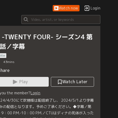
Watch now
Login
4 -TWENTY FOUR- シーズン4 第
5話／字幕
itle
43
mins
Share
Play
Watch Later
 you the member?
Login
024/4/30にて吹替版は配信終了し、 2024/5/1より字幕
みの配信となります。予めご了承ください。◆字幕／第
 9：00 P.M.-10：00 P.M.／CTUはディナの死体が入った