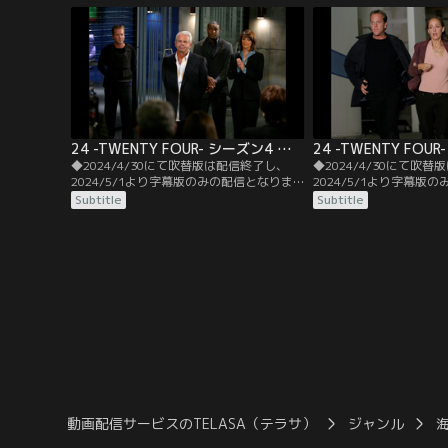
スが奪われる。CTUではトルコのテロリス
ャックはCTUのチーフ
トが事件に関わっているとみて捜査を続け
官救出まで現場に戻りた
ていた。
される。
24 -TWENTY FOUR- シーズン4 第06話／字幕
◆2024/4/30にて吹替版は配信終了し、
◆2024/4/30にて吹
2024/5/1より字幕版のみの配信となりま
2024/5/1より字幕版
す。予めご了承ください。◆字幕／第06話
す。予めご了承ください
Subtitle
Subtitle
12：00 P.M.-1：00 P.M.／テロリストグル
1：00 P.M.-2：00 P.
ープによる、ヘラー長官を被告とする公開
ウンを防ぐため、原発の
裁判が始まる。大統領はミサイル攻撃を許
る方法を探す。一方、ジ
可、ジャックは退避命令を拒否、アジトに
ーは、彼女が拉致されて
潜入する。
男を特定するため…。
動画配信サービスのTELASA（テラサ）
ジャンル