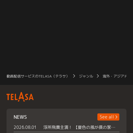
動画配信サービスのTELASA（テラサ）
ジャンル
海外・アジアドラ
NEWS
See all
2026.08.01
浮所飛貴主演！ 【夏色の風が僕の家にやってきた】 本日よりテラサで独占配信スタート！