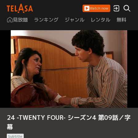
Watch now
見放題
ランキング
ジャンル
レンタル
無料
は
24 -TWENTY FOUR- シーズン4 第09話／字
幕
Subtitle