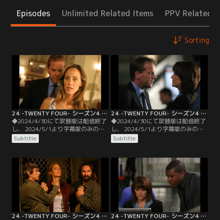
Episodes
Unlimited Related Items
PPV Related I
Sorting
24 -TWENTY FOUR- シーズン4 第01話／字幕
24 -TWENTY FOUR- シーズン4 第02話／字幕
◆2024/4/30にて吹替版は配信終了
◆2024/4/30にて吹替版は配信終了
し、 2024/5/1より字幕版のみの配
し、 2024/5/1より字幕版のみの配
信となります。予めご了承くださ
信となります。予めご了承くださ
Subtitle
Subtitle
い。◆字幕／第01話 7：00 A.M.-8：
い。◆字幕／第02話 8：00 A.M.-9：
00 A.M.／サンタクラリタで列車爆破
00 A.M.／ヘラー長官と娘のオードリ
事件が発生、乗客のブリーフケース
ーはテログループに拉致され、ジャ
が奪われる。CTUではトルコのテロ
ックはCTUのチーフ・ドリスコル
リストが事件に関わっているとみて
に、長官救出まで現場に戻りたいと
捜査を続けていた。
掛合うが拒否される。
24 -TWENTY FOUR- シーズン4 第03話／字幕
24 -TWENTY FOUR- シーズン4 第04話／字幕