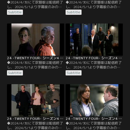
◆2024/4/30にて吹替版は配信終了
◆2024/4/30にて吹替版は配信終了
し、 2024/5/1より字幕版のみの配
し、 2024/5/1より字幕版のみの配
信となります。予めご了承くださ
信となります。予めご了承くださ
Subtitle
Subtitle
い。◆字幕／第03話 9：00
い。◆字幕／第04話 10：00
A.M.-10：00 A.M.／クロエの友人ア
A.M.-11：00 A.M.／テロリストに拘
ンドリューはネット攻撃を見つけた
束されているヘラー長官とオードリ
ためにテロリストに誘拐されてしま
ーは、公開裁判を前に脱走を企て
う。ジャックは犯人を追跡するが、
る。CTUでは独断で行動するジャッ
ドリスコルはすぐに犯人拘束を命
クの行方を追っていた。
令。
24 -TWENTY FOUR- シーズン4 第05話／字幕
24 -TWENTY FOUR- シーズン4 第06話／字幕
◆2024/4/30にて吹替版は配信終了
◆2024/4/30にて吹替版は配信終了
し、 2024/5/1より字幕版のみの配
し、 2024/5/1より字幕版のみの配
信となります。予めご了承くださ
信となります。予めご了承くださ
Subtitle
Subtitle
い。◆字幕／第05話 11：00
い。◆字幕／第06話 12：00
A.M.-12：00 P.M.／地元警察やCTU
P.M.-1：00 P.M.／テロリストグルー
と連携したジャックは、あと一歩で
プによる、ヘラー長官を被告とする
アジトというところまで迫るが、尾
公開裁判が始まる。大統領はミサイ
行されていることに気づかれてしま
ル攻撃を許可、ジャックは退避命令
う。
を拒否、アジトに潜入する。
24 -TWENTY FOUR- シーズン4 第07話／字幕
24 -TWENTY FOUR- シーズン4 第08話／字幕
◆2024/4/30にて吹替版は配信終了
◆2024/4/30にて吹替版は配信終了
し、 2024/5/1より字幕版のみの配
し、 2024/5/1より字幕版のみの配