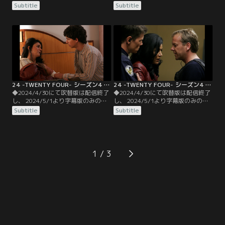
信となります。予めご了承くださ
信となります。予めご了承くださ
Subtitle
Subtitle
い。◆字幕／第07話 1：00 P.M.-2：
い。◆字幕／第08話 2：00 P.M.-3：
00 P.M.／CTUではメルトダウンを防
00 P.M.／オーバーライドにのっとら
ぐため、原発のシステムを停止する
れたままの6基の原発は依然制御が
方法を探す。一方、ジャックとオー
きかず、大統領は6都市に避難命令
ドリーは、彼女が拉致されていたア
を出す。警備会社でテロリスト一味
ジトで見た男を特定するため…。
に襲われたジャックたちを救ったの
は、トニーだった。
24 -TWENTY FOUR- シーズン4 第09話／字幕
24 -TWENTY FOUR- シーズン4 第10話／字幕
◆2024/4/30にて吹替版は配信終了
◆2024/4/30にて吹替版は配信終了
し、 2024/5/1より字幕版のみの配
し、 2024/5/1より字幕版のみの配
信となります。予めご了承くださ
信となります。予めご了承くださ
Subtitle
Subtitle
い。◆字幕／第09話 3：00 P.M.-4：
い。◆字幕／第10話 4：00 P.M.-5：
00 P.M.／サンガブリエルの原発でメ
00 P.M.／ディナがCTUに協力をしよ
ルトダウンが発生、住民の避難が始
うとした矢先、ナビは息子のベルー
まる。残りのメルトダウンを防ぐた
スを人質にとり立てこもる。ジャッ
めに、オーバーライドを見つけ出さ
クはディナに協力させるため息子の
1
なくてはならない。
救出に向かうが…。