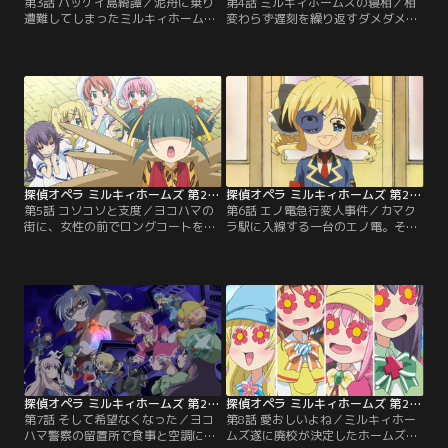
第3話 ハッケイ島綺譚／泥舟に乗り
第4話 ミルキィホームズの寝相／相
遭難してしまったミルキィホームズ
変わらず遅刻を繰り返すダメダメな
たち。4人は漂着するが、すぐに捕
ミルキィホームズ。彼女たちのダメ
まり投獄されてしまう。なんと、彼
な様子に不機嫌が募るアンリエット
女たちがたどり着いたのはハッケイ
は、ある日4人を強く叱責してしま
島という監獄島だったのだ！だ
う。何とか遅刻をなくそうと考えた
が“絶望の島”と呼ばれるハッケイ島
4人は、寝相の悪さが遅刻の原因だ
には最高の宝が眠るという伝説があ
と考え、寝相を良くしようとあれこ
り、そのお宝を狙って既に怪盗帝国
れ試すことに。だが、やはりうまく
の面々が潜入を果たしていた。一
いかず、やがてネロとコーデリアの
方…。
口喧嘩になってしまう。
探偵オペラ ミルキィホームズ 第2幕 第05話
探偵オペラ ミルキィホームズ 第2幕 第06話
第5話 コソコソと支度／ヨコハマの
第6話 エノ電急行変人事件／カマク
街に、女性の前でロングコートをは
ラ駅に入線する一台のエノ電。その
だける変態が出没するという事件が
後車両の車内には、簀巻きにされた
多発する。事態を憂慮したアンリエ
ネロやボロボロの小衣など変わり果
ットは、学院の生徒たちに注意を促
てたミルキィホームズとG4の姿があ
すチラシを配ることに。そのチラシ
った。時は遡りその40分前。大探偵
を手にしたミルキィホームズの前に
博の目玉として建てられたカマクラ
コート姿の怪しい人物が現れる。そ
の大探偵像を爆破するという予告状
の人物が変質者だと考えたミルキィ
がG4の元に届く。さらにそこに
ホームズはその人物を逮捕しようと
は…。
するが…。
探偵オペラ ミルキィホームズ 第2幕 第07話
探偵オペラ ミルキィホームズ 第2幕 第08話
第7話 そして希望なくなった／ヨコ
第8話 愛おしいよね／ミルキィホー
ハマ警察の留置所で食事と空調に恵
ムズ遂に廃校が決定したホームズ探