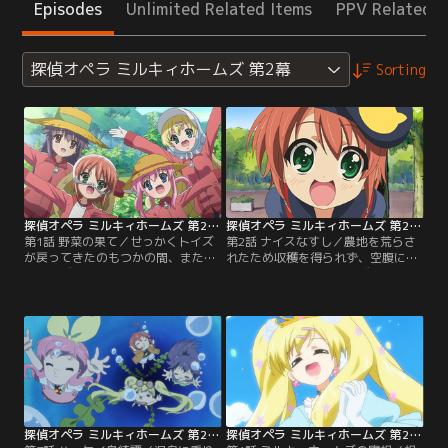
Episodes
Unlimited Related Items
PPV Related I
探偵オペラ ミルキィホームズ 第2幕
Sorting
探偵オペラ ミルキィホームズ 第2幕 第01話
探偵オペラ ミルキィホームズ 第2幕 第02話
第1話 野菜の果て／せっかくトイズ
第2話 ナイスなすし／農地を荒らさ
が戻ってきたのもつかの間、またま
れたため収穫を得られず、空腹に耐
たトイズを失ってしまったミルキィ
えかねたミルキィホームズの4人は
ホームズの4人。好敵手の復活を強
バイトをすることに。エリーのバイ
く望むアルセーヌ（＝アンリエッ
トは有名なチェリー画伯のモデル。
ト）は、ミルキィホームズがトイズ
ところが、出来上がった絵を見てど
を取り戻すようにと、陰になり日向
うしても欲しいという老人が現れ
になり4人をサポートするが、トイ
る。大昔に生き別れた初恋の人にそ
ズが復活する気配は全くない。それ
っくりだというのだ。あっさり渡そ
どころか、4人は貧乏生活にすっか
うとするエリーを抑えて、何とか大
り慣れ…。
金を得ようとするネロは…。
探偵オペラ ミルキィホームズ 第2幕 第03話
探偵オペラ ミルキィホームズ 第2幕 第04話