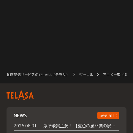
動画配信サービスのTELASA（テラサ）
ジャンル
アニメ一覧（見放
NEWS
See all
2026.08.01
浮所飛貴主演！ 【夏色の風が僕の家にやってきた】 本日よりテラサで独占配信スタート！