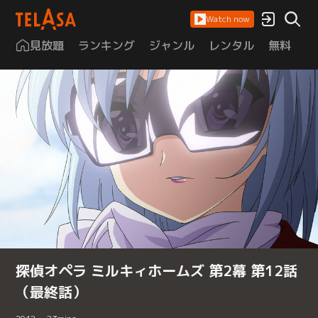
Watch now
見放題
ランキング
ジャンル
レンタル
無料
は
探偵オペラ ミルキィホームズ 第2幕 第12話
（最終話）