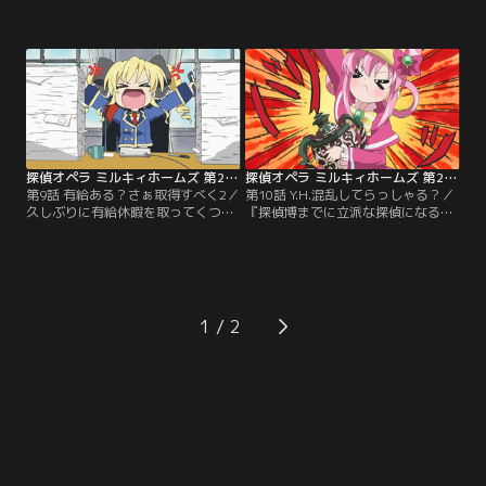
まれた生活を謳歌しているミルキィ
偵学院。突然の事態に落ち込むラッ
ホームズ。だが、あきれ返った小衣
ト、トゥエンティ、ストーンリバー
に追い出されてしまう。快適な生活
の3人。一方、ミルキィホームズの4
を求めて彼女たちは生徒会長アンリ
人は、他の生徒の転校先が次々と決
エットの部屋へ向かうが、部屋に入
まっていく中、どこにも行き先が決
った4人が目にしたのは普段とは違
まらずにいた。精神的に追い詰めら
いふてくされた様子のアンリエッ
れたコーデリアは現実逃避の妄想に
ト。何とか元気づけようとする4人
溺れていく。強大化していくその妄
だが…。
想は…。
探偵オペラ ミルキィホームズ 第2幕 第09話
探偵オペラ ミルキィホームズ 第2幕 第10話
第9話 有給ある？さぁ取得すべく2／
第10話 Y.H.混乱してらっしゃる？／
久しぶりに有給休暇を取ってくつろ
『探偵博までに立派な探偵になる』
ぐG4の次子、平乃、咲。そのことを
と誓ったミルキィホームズ。だが時
すっかり忘れていて、G4のリーダー
は過ぎ、「探偵の塔」の除幕式の日
小衣は他の3人を逆恨みする。一
を迎えてしまう。時間がないと焦る
方、ホームズ探偵学院を再興しよう
4人に配られたチラシには「探偵博
と頑張るミルキィホームズの4人だ
マスコットガールコンテスト」募集
が、相変わらずのダメダメぶり。そ
の文字が。絶好のチャンスと意気込
1
の様子を見ていた小衣は、ミルキィ
む4人だが、“参加資格・トイズ”と
ホームズの4人を利用して…。
ある。落ち込む4人に…。