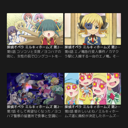
たち。4人は漂着するが、すぐに捕
ミルキィホームズ。彼女たちのダメ
まり投獄されてしまう。なんと、彼
な様子に不機嫌が募るアンリエット
女たちがたどり着いたのはハッケイ
は、ある日4人を強く叱責してしま
島という監獄島だったのだ！だ
う。何とか遅刻をなくそうと考えた
が“絶望の島”と呼ばれるハッケイ島
4人は、寝相の悪さが遅刻の原因だ
には最高の宝が眠るという伝説があ
と考え、寝相を良くしようとあれこ
り、そのお宝を狙って既に怪盗帝国
れ試すことに。だが、やはりうまく
の面々が潜入を果たしていた。一
いかず、やがてネロとコーデリアの
方…。
口喧嘩になってしまう。
探偵オペラ ミルキィホームズ 第2幕 第05話
探偵オペラ ミルキィホームズ 第2幕 第06話
第5話 コソコソと支度／ヨコハマの
第6話 エノ電急行変人事件／カマク
街に、女性の前でロングコートをは
ラ駅に入線する一台のエノ電。その
だける変態が出没するという事件が
後車両の車内には、簀巻きにされた
多発する。事態を憂慮したアンリエ
ネロやボロボロの小衣など変わり果
ットは、学院の生徒たちに注意を促
てたミルキィホームズとG4の姿があ
すチラシを配ることに。そのチラシ
った。時は遡りその40分前。大探偵
を手にしたミルキィホームズの前に
博の目玉として建てられたカマクラ
コート姿の怪しい人物が現れる。そ
の大探偵像を爆破するという予告状
の人物が変質者だと考えたミルキィ
がG4の元に届く。さらにそこに
ホームズはその人物を逮捕しようと
は…。
するが…。
探偵オペラ ミルキィホームズ 第2幕 第07話
探偵オペラ ミルキィホームズ 第2幕 第08話
第7話 そして希望なくなった／ヨコ
第8話 愛おしいよね／ミルキィホー
ハマ警察の留置所で食事と空調に恵
ムズ遂に廃校が決定したホームズ探
まれた生活を謳歌しているミルキィ
偵学院。突然の事態に落ち込むラッ
ホームズ。だが、あきれ返った小衣
ト、トゥエンティ、ストーンリバー