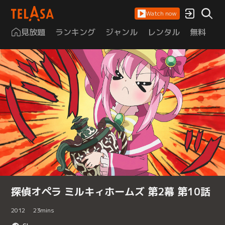
Watch now
見放題
ランキング
ジャンル
レンタル
無料
は
探偵オペラ ミルキィホームズ 第2幕 第10話
2012
23
mins