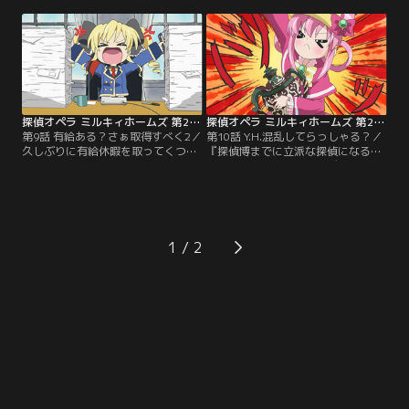
に追い出されてしまう。快適な生活
の3人。一方、ミルキィホームズの4
を求めて彼女たちは生徒会長アンリ
人は、他の生徒の転校先が次々と決
エットの部屋へ向かうが、部屋に入
まっていく中、どこにも行き先が決
った4人が目にしたのは普段とは違
まらずにいた。精神的に追い詰めら
いふてくされた様子のアンリエッ
れたコーデリアは現実逃避の妄想に
ト。何とか元気づけようとする4人
溺れていく。強大化していくその妄
だが…。
想は…。
探偵オペラ ミルキィホームズ 第2幕 第09話
探偵オペラ ミルキィホームズ 第2幕 第10話
第9話 有給ある？さぁ取得すべく2／
第10話 Y.H.混乱してらっしゃる？／
久しぶりに有給休暇を取ってくつろ
『探偵博までに立派な探偵になる』
ぐG4の次子、平乃、咲。そのことを
と誓ったミルキィホームズ。だが時
すっかり忘れていて、G4のリーダー
は過ぎ、「探偵の塔」の除幕式の日
小衣は他の3人を逆恨みする。一
を迎えてしまう。時間がないと焦る
方、ホームズ探偵学院を再興しよう
4人に配られたチラシには「探偵博
と頑張るミルキィホームズの4人だ
マスコットガールコンテスト」募集
が、相変わらずのダメダメぶり。そ
の文字が。絶好のチャンスと意気込
1
の様子を見ていた小衣は、ミルキィ
む4人だが、“参加資格・トイズ”と
ホームズの4人を利用して…。
ある。落ち込む4人に…。