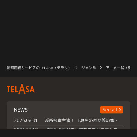
動画配信サービスのTELASA（テラサ）
ジャンル
アニメ一覧（見放
NEWS
See all
2026.08.01
浮所飛貴主演！ 【夏色の風が僕の家にやってきた】 本日よりテラサで独占配信スタート！
2026.07.18
『夏色の雲が恋と嵐をまきおこす』スペシャルメイキング 【Part1】2026年７月18日（土）23時30分～配信スタート！話題のシーンの裏側を大公開！豪華キャスト大集合！ 『武宮家 真夏の家族会議』開催！