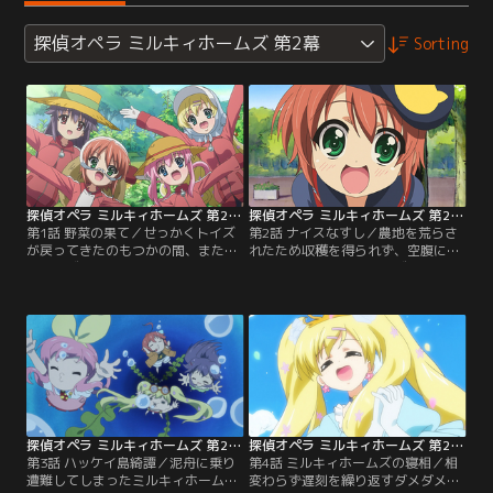
探偵オペラ ミルキィホームズ 第2幕
Sorting
探偵オペラ ミルキィホームズ 第2幕 第01話
探偵オペラ ミルキィホームズ 第2幕 第02話
第1話 野菜の果て／せっかくトイズ
第2話 ナイスなすし／農地を荒らさ
が戻ってきたのもつかの間、またま
れたため収穫を得られず、空腹に耐
たトイズを失ってしまったミルキィ
えかねたミルキィホームズの4人は
ホームズの4人。好敵手の復活を強
バイトをすることに。エリーのバイ
く望むアルセーヌ（＝アンリエッ
トは有名なチェリー画伯のモデル。
ト）は、ミルキィホームズがトイズ
ところが、出来上がった絵を見てど
を取り戻すようにと、陰になり日向
うしても欲しいという老人が現れ
になり4人をサポートするが、トイ
る。大昔に生き別れた初恋の人にそ
ズが復活する気配は全くない。それ
っくりだというのだ。あっさり渡そ
どころか、4人は貧乏生活にすっか
うとするエリーを抑えて、何とか大
り慣れ…。
金を得ようとするネロは…。
探偵オペラ ミルキィホームズ 第2幕 第03話
探偵オペラ ミルキィホームズ 第2幕 第04話
第3話 ハッケイ島綺譚／泥舟に乗り
第4話 ミルキィホームズの寝相／相
遭難してしまったミルキィホームズ
変わらず遅刻を繰り返すダメダメな