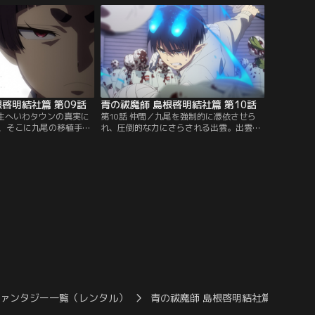
啓明結社篇 第09話
青の祓魔師 島根啓明結社篇 第10話
稲生へいわタウンの真実に
第10話 仲間／九尾を強制的に憑依させら
、そこに九尾の移植手術
れ、圧倒的な力にさらされる出雲。出雲は
れる。燐は阻もうとする
従わせることも寄り添うこともできない九
、出雲に手を差し伸べる
尾という狂気に飲み込まれようとしてい
た。
ファンタジー一覧（レンタル）
青の祓魔師 島根啓明結社篇
青の