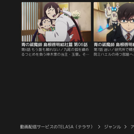
青の祓魔師 島根啓明結社篇 第06話
青の祓魔師 島根啓明
第6話 もう誰も頼れない／九尾の狐を鎮め
第7話 迷い／研究所で
るつとめを負う神木家の当主・玉雲。その
院ミハエルの待つ部屋へ
娘である出雲と月雲。出雲の日常は、ある
出雲。騒ぎを起こした隙
日現れた「いなり光明財団」の活動によっ
上を目指して走るも、そ
て狂い出していく。
阻む。
動画配信サービスのTELASA（テラサ）
ジャンル