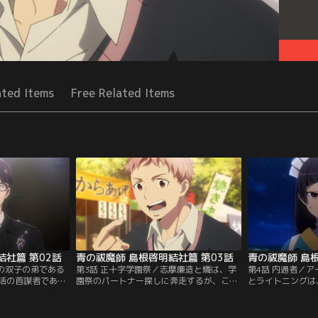
ated Items
Free Related Items
結社篇 第02話
青の祓魔師 島根啓明結社篇 第03話
青の祓魔師 島根
燐の双子の弟である
第3話 正十字学園祭／志摩廉造と燐は、学
第4話 内通者／
活の首謀者である
園祭のパートナー探しに奔走するが、こと
とライトニングは
を受ける。一方、
ごとく断られてしまう。意気消沈する二人
がある人物の拉致
繭子さん」退治の
の前に、編入試験に合格し同級生となった
る。一報を聞いた
しえみが現れ……。
集するが……。