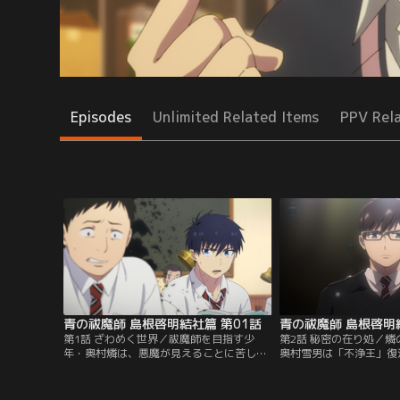
Episodes
Unlimited Related Items
PPV Rel
青の祓魔師 島根啓明結社篇 第01話
青の祓魔師 島根啓明
第1話 ざわめく世界／祓魔師を目指す少
第2話 秘密の在り処／
年・奥村燐は、悪魔が見えることに苦しむ
奥村雪男は「不浄王」復
クラスメイトの相談に乗ることに。そんな
藤堂三郎太について聴取
中、メフィスト・フェレスに晩餐へと招か
候補生たちは「トイレの
れるが……。
任務に赴くが……。