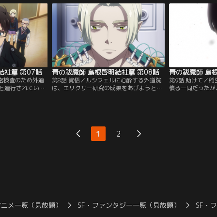
結社篇 第07話
青の祓魔師 島根啓明結社篇 第08話
青の祓魔師 島根
精密検査のため外道
第8話 覚悟／ルシフェルに心酔する外道院
第9話 助けて／
と連行されていた
は、エリクサー研究の成果をあげようと更
憤る一同だったが
に脱走を試み、地
なる行動に出る。外道院の策略により、一
に向かう出雲が現
の行く手を志摩が
人ひとり分断されてしまった燐たち。地下
志摩を殴り飛ばし
施設のコンテナで巨大な異形屍人と対峙す
が……。
ることになるが、屍人が悪魔に寄生された
人間だと知った燐は、刀を振るうことを躊
1
2
躇してしまう。雪男、勝呂、しえみ、子猫
丸もまた、独力での戦いに挑むことにな
り……。
アニメ一覧（見放題）
SF・ファンタジー一覧（見放題）
SF・