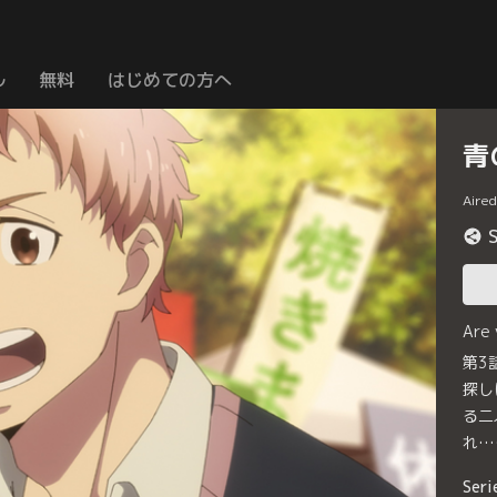
ル
無料
はじめての方へ
青
Aire
Are
第3
探し
る二
れ…
Seri