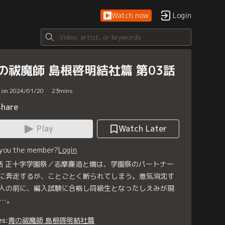
Watch now
Login
の祓魔師 島根啓明結社篇 第03話
d on 2024/01/20
23
mins
Share
Play
Watch Later
 you the member?
Login
話 正十字学園祭／志摩廉造と燐は、学園祭のパートナー
に奔走するが、ことごとく断られてしまう。意気消沈す
人の前に、編入試験に合格し同級生となったしえみが現
…。
es:
青の祓魔師 島根啓明結社篇