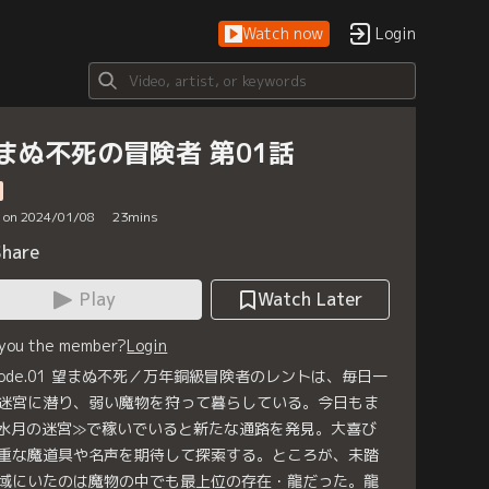
Watch now
Login
まぬ不死の冒険者 第01話
d on 2024/01/08
23
mins
Share
Play
Watch Later
 you the member?
Login
isode.01 望まぬ不死／万年銅級冒険者のレントは、毎日一
迷宮に潜り、弱い魔物を狩って暮らしている。今日もま
水月の迷宮≫で稼いでいると新たな通路を発見。大喜び
重な魔道具や名声を期待して探索する。ところが、未踏
域にいたのは魔物の中でも最上位の存在・龍だった。龍