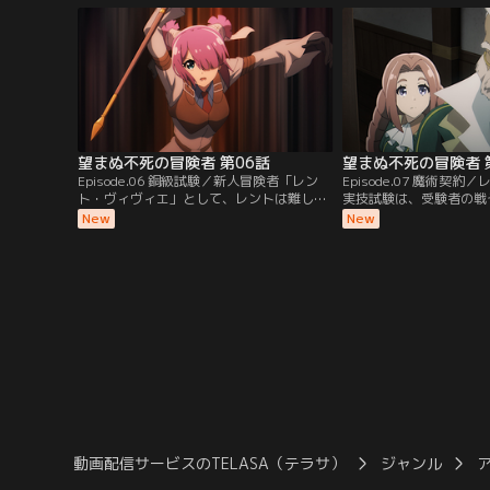
て探索する。ところが、未踏破区域にいた
魔物との戦いで窮地に陥
のは魔物の中でも最上位の存在・龍だっ
てくれたグールが冒険者
た。龍に喰われてしまったレントだが、何
て驚愕。それでも本拠地
故か意識を取り戻す。その姿は…。【提
たいというレントのため
供：バンダイチャンネル】
ンダイチャンネル】
望まぬ不死の冒険者 第06話
望まぬ不死の冒険者 
Episode.06 銅級試験／新人冒険者「レン
Episode.07 魔術契
ト・ヴィヴィエ」として、レントは難しい
実技試験は、受験者の戦
依頼を達成する。ギルドの職員・シェイラ
く、冒険者としての適性
New
New
から実力を認められ、銅級への昇格試験を
た。ライズとローラは戸
許可されたレント。早速、昇格試験に参加
ントの手助けを受けて乗
し、筆記試験を軽々と突破する。次の実技
して、そんな受験者たち
試験で、レントは同じく受験者のライズと
職員はつぶさに観察して
ローラとパーティを組み、新月の迷宮へ向
を受けたシェイラは、「
かう。【提供：バンダイチャンネル】
エ」の正体が…。【提供
ネル】
動画配信サービスのTELASA（テラサ）
ジャンル