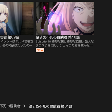
るレント。しかし、当の
ものの、ギルドへの貢献度は高く、元の顔
肉を求める衝動に苦しん
を知る者も多い。ロレーヌの入れ知恵によ
なくなったレントは自我
り、レントは別人としてギルドに登録。
。【提供：バンダイチャ
【提供：バンダイチャンネル】
険者 第09話
望まぬ不死の冒険者 第10話
 竜血花／レントはギルドで格安
Episode.10 奇妙な男と奇妙な依頼／強大な
。その報酬はたったの銅
タラスクを倒し、シェイラたちを驚かせた
伝統的に行う困っている
レント。その強さは銀級に達していると褒
New
特別な募集だった。その
められるが、レントの顔は浮かない。今の
いう名の少女で、彼女が
強さは存在進化によって得たもので、人間
孤児院の院長・リリアン
に戻ったら失ってしまうのではと不安に思
いう。依頼を引き受けた
う。そんな中、無事アリゼの依頼を完了し
ンの病を癒すために必要
たレントの元に指名依頼が入る。【提供：
…。【提供：バンダイチ
バンダイチャンネル】
不死の冒険者
望まぬ不死の冒険者 第01話