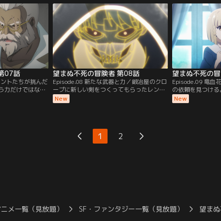
ったリナは、助け
る。アンデッドになっても冒険者を続けた
り、深く感謝され
のレントだと知っ
いレント。神銀（ミスリル）級冒険者にな
レントは人間の血
の街マルトへ戻り
るという夢を諦める気は全くない。早速装
でいた。耐えきれ
に…。【提供：バ
備を整えようと…。【提供：バンダイチャ
を失ってしまい…
ンネル】
ンネル】
第07話
望まぬ不死の冒険者 第08話
望まぬ不死の冒
約／レントたちが挑んだ
Episode.08 新たな武器と力／鍛冶屋のクロ
Episode.09
う力だけではな
ープに新しい剣をつくってもらったレン
の依頼を見つける
を試すものだっ
ト。剣は素晴らしい出来だったが、存在進
貨一枚。ギルドが
New
New
惑いながらも、レ
化に伴って魔力や気力、聖気も増えていた
人を助けるための
り越えていく。そ
ため、より強靭な剣がほしくなる。ミスリ
依頼主はアリゼと
の様子をギルドの
ル級を目指すうえで良い装備は不可欠であ
世話になっている
いた。一連の報告
り、そのためには金が必要。しっかり稼ご
を助けてほしいと
1
2
レント・ヴィヴィ
うとギルドに向かったレントは、そこで厄
レントは、リリア
：バンダイチャン
介な問題を抱えた村人と遭遇する。【提
な竜血花を採りに
供：バンダイチャンネル】
ャンネル】
アニメ一覧（見放題）
SF・ファンタジー一覧（見放題）
望まぬ