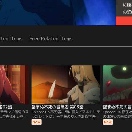
に喰
の姿
Seri
ated Items
Free Related Items
第02話
望まぬ不死の冒険者 第03話
望まぬ不死の冒
しとベテラン／最弱のス
Episode.03 不死者、街に侵入／マルトに戻
Episode.04
≪存在進化≫を果
ったレントは、十年来の友人である学者の
の迷宮≫の未踏破
進化を目指して魔
ロレーヌを頼ることに。魔物や魔術の研究
中で出会った男・
New
New
んな中、≪水月の
をしているロレーヌは、異形と化したレン
め、探索の途中で
ナがやってくる。
トを冷静に受け入れ、協力を約束してくれ
スの命のみならず