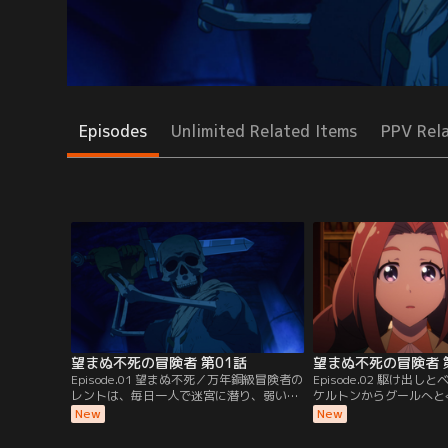
Episodes
Unlimited Related Items
PPV Rel
望まぬ不死の冒険者 第01話
望まぬ不死の冒険者 
Episode.01 望まぬ不死／万年銅級冒険者の
Episode.02 駆け出
レントは、毎日一人で迷宮に潜り、弱い魔
ケルトンからグールへと
物を狩って暮らしている。今日もまた≪水
たしたレント。さらなる
New
New
月の迷宮≫で稼いでいると新たな通路を発
物と戦い続けていた。そ
見。大喜びで貴重な魔道具や名声を期待し
迷宮≫に新人冒険者のリ