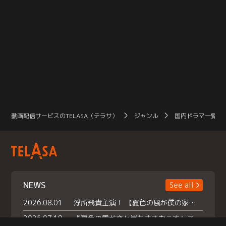
動画配信サービスのTELASA（テラサ）
ジャンル
国内ドラマ一覧（
NEWS
See all
2026.08.01
浮所飛貴主演！ 【夏色の風が僕の家にやってきた】 本日よりテラサで独占配信スタート！
2026.07.18
『夏色の雲が恋と嵐をまきおこす』スペシャルメイキング 【Part1】2026年７月18日（土）23時30分～配信スタート！話題のシーンの裏側を大公開！豪華キャスト大集合！ 『武宮家 真夏の家族会議』開催！