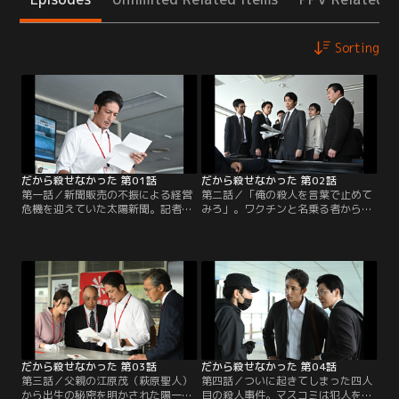
Sorting
だから殺せなかった 第01話
だから殺せなかった 第02話
第一話／新聞販売の不振による経営
第二話／「俺の殺人を言葉で止めて
危機を迎えていた太陽新聞。記者が
みろ」。ワクチンと名乗る者から届
リストラ対象になることを懸念した
いた手紙には、新聞紙上で一本木と
取締役・吉村隆一（渡部篤郎）は社
の討論を要求し、ルールを破れば新
会部遊軍記者・一本木透（玉木宏）
たな殺人を犯すと書かれていた。警
に、“犯罪報道と家族”をテーマに記
察はワクチンが首都圏連続殺人事件
事を書くように指示する。一本木は
に関わっているとみて捜査を進める
悩みながらも20年前の自身の過酷な
一方、新聞販売がV字回復した太陽
経験を書きつづる。そんな中、首都
新聞内部の自作自演を疑う。一本木
圏連続殺人事件の犯人とおぼしき人
はワクチンへの反論記事を書きつ
物から…。
つ…。
だから殺せなかった 第03話
だから殺せなかった 第04話
第三話／父親の江原茂（萩原聖人）
第四話／ついに起きてしまった四人
から出生の秘密を明かされた陽一
目の殺人事件。マスコミは犯人を煽