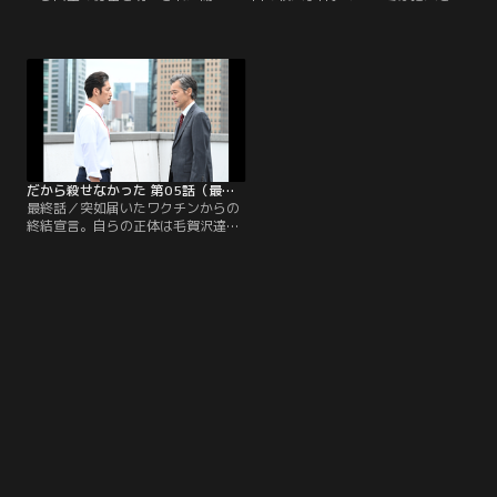
郎。大学の心理カウンセラー・小川
ったとして、一本木に非難を浴びせ
万里子（高岡早紀）を介して、事件
る。世間を敵に回した太陽新聞にワ
への関与を疑う一本木と面会し自身
クチンから新たな殺人予告が届く。
の潔白を訴える。ワクチンとの紙上
それは“因果応報”と書かれた殺人予
討論を売り物にする太陽新聞の姿勢
告状を無作為に新聞読者へ送るとい
に憤り、それを主導する吉村と対峙
うゲームだった。警察から紙上討論
する一本木。事態が進展しないこと
の中止要請を受けて、太陽新聞の経
に苛立ち、犯人の新たな情報を引き
営陣は動揺するが、吉村は毅然とし
出すため踏み込んだ反論をする。
た態度で討論を継続させる。
だから殺せなかった 第05話（最終話）
最終話／突如届いたワクチンからの
終結宣言。自らの正体は毛賀沢達也
（酒向芳）であり、死んでレジェン
ドになると告白する。程なくして、
毛賀沢の遺体が発見され、警察は一
連の事件を毛賀沢の犯行と考える。
一方、一本木は事件の真相を突き止
めるべく、真犯人とおぼしき人物を
ある場所に呼び出していた…。な
ぜ、ワクチンは一本木を指名し、紙
上討論を要求したのか。