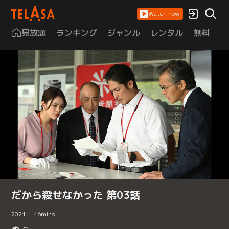
Watch now
見放題
ランキング
ジャンル
レンタル
無料
は
だから殺せなかった 第03話
2021
46
mins