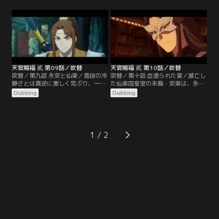
まう。一方、一足先に謝憐の元へ駆
先には、仮面をつけた青灯夜遊が鎮
けつけた郎千秋は再び決闘を挑み、
座していた。鬼花婿の事件から影で
遂に謝憐もその申し出に応じるのだ
糸を引いていた悪鬼の姿は、意外に
った。こじれてしまった二人の関係
も謝憐にとって見覚えのあるものだ
をよそに、花城はある場所へと彼ら
った…。
を誘う。
天官賜福 貮 第09話／吹替
天官賜福 貮 第10話／吹替
吹替／第九話 永安と仙楽／普段の冷
吹替／第十話 血塗られた宴／滅亡し
静さとは真逆に激しく荒ぶり、一方
た仙楽国皇室の末裔・安楽は、永安
的に戚容を痛めつける花城。音を上
国主からリュウ金宴の手配を信任さ
Dubbing
Dubbing
げた戚容はとうとうリュウ金宴虐殺
れていた。表向きは永安王族と良好
事件の真相について口を割るのだっ
な関係を築きつつ、腹に一物を抱え
た…。時は遡り、郎千秋が17歳の誕
ていた安楽の心の闇に付け入る戚
生日を迎えようとしていた当時。安
容。宴の場に遅れてやってきた芳心
寧へと向かっていたはずの永安国で
国師こと謝憐は、そこで予期せぬ事
1
何が起きたのかが語られる。
態を目の当たりにし、ある決断を迫
られることとなる…。