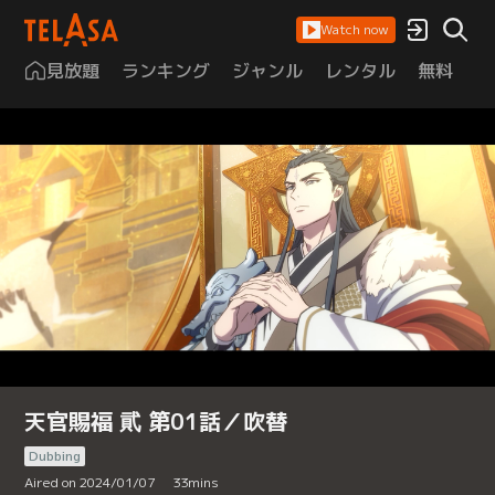
Watch now
見放題
ランキング
ジャンル
レンタル
無料
は
天官賜福 貮 第01話／吹替
Dubbing
Aired on 2024/01/07
33
mins