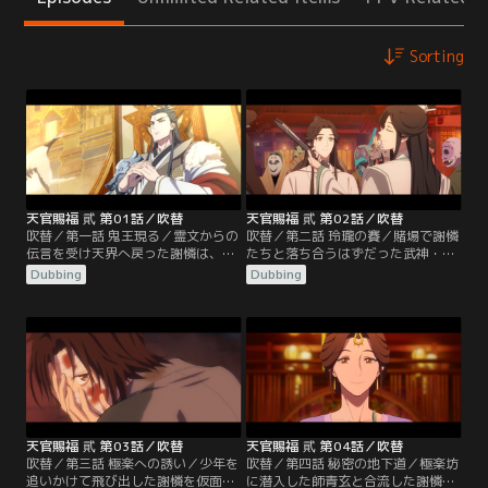
Sorting
天官賜福 貮 第01話／吹替
天官賜福 貮 第02話／吹替
吹替／第一話 鬼王現る／霊文からの
吹替／第二話 玲瓏の賽／賭場で謝憐
伝言を受け天界へ戻った謝憐は、半
たちと落ち合うはずだった武神・郎
月関での一件について帝君・君吾に
千秋だが、博徒のあまりの醜態に腹
Dubbing
Dubbing
呼び出される。行方不明の神官が救
を立て騒ぎを起こしてしまう。城主
援を求めていることを知った謝憐
である花城に攻撃するも歯が立た
は、風師・師青玄と共に鬼界へ調査
ず、逆に身動きを封じられてしまっ
に行くことに…。鬼市に潜入した謝
た郎千秋。道友を助けるべく賭博に
憐が一際賑わっている賭場に入る
参加することになった謝憐は、花城
と、帳の奥に紅衣の人影があること
と一対一の勝負をすることになる
に気づく。
が…。
天官賜福 貮 第03話／吹替
天官賜福 貮 第04話／吹替
吹替／第三話 極楽への誘い／少年を
吹替／第四話 秘密の地下道／極楽坊
追いかけて飛び出した謝憐を仮面の
に潜入した師青玄と合流した謝憐