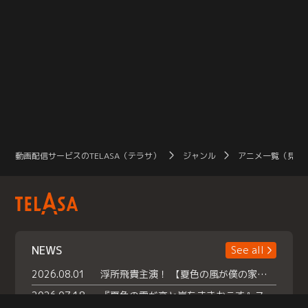
動画配信サービスのTELASA（テラサ）
ジャンル
アニメ一覧（見放
NEWS
See all
2026.08.01
浮所飛貴主演！ 【夏色の風が僕の家にやってきた】 本日よりテラサで独占配信スタート！
2026.07.18
『夏色の雲が恋と嵐をまきおこす』スペシャルメイキング 【Part1】2026年７月18日（土）23時30分～配信スタート！話題のシーンの裏側を大公開！豪華キャスト大集合！ 『武宮家 真夏の家族会議』開催！