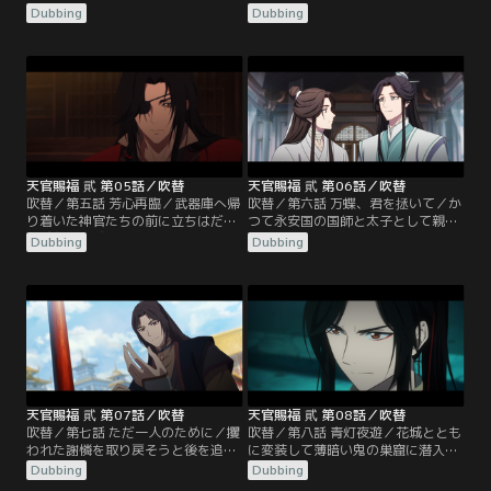
男が導き、花城の御殿へと案内す
は、花城の居ぬ間に例の扉へと向か
Dubbing
Dubbing
る。華美な建築と圧巻の武器庫に魅
う。賽の目次第で様々な空間に通じ
了されながら、暫しの間、花城との
る扉の力で四方八方を彷徨う羽目に
久しぶりの会話を楽しむ謝憐。そし
なる謝憐たち。紆余曲折を経て遂に
て包帯の少年と再会した謝憐は、そ
地下牢に辿り着くと、そこには行方
の姿にいつか見たある少年の面影を
不明となった神官の姿があった…。
重ねるのだった。
天官賜福 貮 第05話／吹替
天官賜福 貮 第06話／吹替
吹替／第五話 芳心再臨／武器庫へ帰
吹替／第六話 万蝶、君を拯いて／か
り着いた神官たちの前に立ちはだか
つて永安国の国師と太子として親交
る城主・花城。助太刀に現れた郎千
を深めた謝憐と郎千秋だが、ある事
Dubbing
Dubbing
秋は果敢にも花城へ挑むが、そこへ
件をきっかけに両者の関係は一変し
割って入った謝憐の剣技が繰り出さ
てしまった…。禁足を命じられて仙
れる。間一髪のところで危機を回避
楽宮に籠る謝憐は、炎に包まれた極
し極楽坊を後にする謝憐たちだった
楽坊に佇む花城に思いを馳せ、持ち
が、郎千秋の心の内にはある疑念が
帰った賽子を振るう。すると、仙楽
渦巻いていた。
宮へ思いがけない人物が訪問し…。
天官賜福 貮 第07話／吹替
天官賜福 貮 第08話／吹替
吹替／第七話 ただ一人のために／攫
吹替／第八話 青灯夜遊／花城ととも
われた謝憐を取り戻そうと後を追う
に変装して薄暗い鬼の巣窟に潜入し
風信と慕情だったが、賽子の法術に
た謝憐。捕らえられた人間たちの列
Dubbing
Dubbing
翻弄され彼方此方へと飛ばされてし
に混ざって死体吊るしの森を抜けた