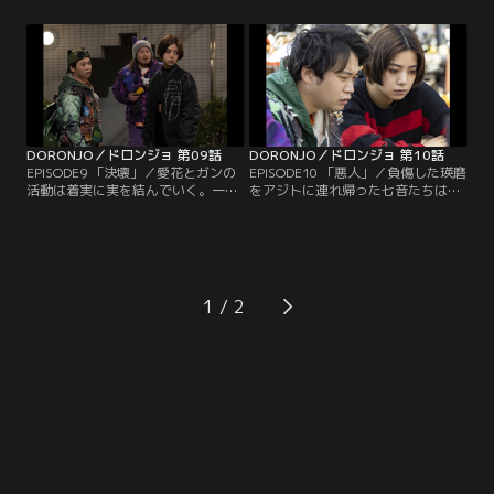
の期待値は低い。下馬評を覆したい
な中、突然、地下格闘技が行われて
七音だったが、対戦相手の安藤（阿
いた倉庫が封鎖され、根城にしてい
見201）に劣勢を強いられる。そん
たガレージを橘によって追い出され
な中、刑事の軍沢（古田新太）は、
てしまい、行き場すら失くしてしま
七音のひき逃げ事件に関して愛花の
う七音たち。愛花とガンが始めた活
父・誠一郎（高橋和也）の元を訪ね
動は想定外の反響を呼び、多くの賛
る。
同者たちが現れる。
DORONJO／ドロンジョ 第09話
DORONJO／ドロンジョ 第10話
EPISODE9 「決壊」／愛花とガンの
EPISODE10 「悪人」／負傷した瑛磨
活動は着実に実を結んでいく。一
をアジトに連れ帰った七音たちは、
方、空き巣に入った高級邸宅で小恋
愛花とガンが立ち上げたサロンの存
の誕生日を祝う七音たちは束の間、
在を知り、自分たちが狙われている
平穏な日々が続くが、七音たちの犯
ことに気付く。一方、愛花とガン
行を知った愛花とガンが現れ、拠点
は、愛花のファンである慎二（小久
にしていた邸宅からの逃亡を余儀な
保寿人）が犯した犯罪について糾弾
くされる。その後、刑事の軍沢と
する。しかし、その結果、愛花に突
1
父・誠一郎の会話からある事実を知
き放されたと感じた慎二は暴走し、
ってしまった愛花は、激しく感情が
七音たちの前に姿を現す。
揺さぶられることになる。