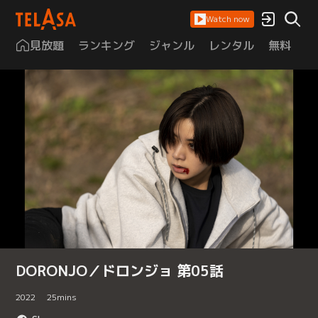
Watch now
見放題
ランキング
ジャンル
レンタル
無料
は
DORONJO／ドロンジョ 第05話
2022
25
mins