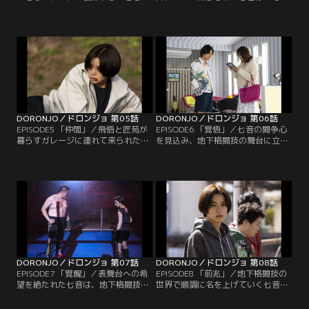
む七音は、入院して以来、一向に病
愛情に触れ、硬化させていた態度を
院に姿を現さない正治（平山祐介）
徐々に和らげていく。その後、鸞に
の元を訪ね、トレーナーを継続して
連れられて生家に帰ってきた七音
もらおうと考える。しかし、七音に
は、鸞の介護によって生活している
再起の見込みがないと考えた正治は
認知症の父親・詩音と再会する。七
彼女を見限り、新たに有望な選手と
音の身を案じる飛悟と匠苑は、しば
して幼い少女を迎え入れていた。そ
らく泥川家の中の様子を探っていた
の裏切りに激怒した七音は正治と拳
が…。
を交える。
DORONJO／ドロンジョ 第05話
DORONJO／ドロンジョ 第06話
EPISODE5 「仲間」／飛悟と匠苑が
EPISODE6 「覚悟」／七音の闘争心
暮らすガレージに連れて来られた七
を見込み、地下格闘技の舞台に立つ
音は、二人のリーダーである瑛磨
ことを勧める瑛磨。しかし、あくま
（田中俊介）と、彼らに違法な仕事
でボクサーとしての再起にこだわる
を斡旋している橘（大迫茂生）に出
七音はその誘いを断る。そして、七
会う。愛花との再戦を望む七音は、
音は愛花との再戦のために貯めた金
プロモーターの布部（池田良）に相
を全額、布部に渡すものの、彼女の
談を持ちかけるが、興行の運営に多
希望は思わぬ形で裏切られること
額の資金がいると聞かされる。橘の
に。そんな七音に追い打ちをかける
勧めで裏のアルバイトに従事し始め
ように、世界チャンピオンの座を手
た七音だったが…。
に入れる愛花。
DORONJO／ドロンジョ 第07話
DORONJO／ドロンジョ 第08話
EPISODE7 「覚醒」／表舞台への希
EPISODE8 「前兆」／地下格闘技の
望を絶たれた七音は、地下格闘技の
世界で順調に名を上げていく七音
リングに立つことを決意する。しか
は、瑛磨が強請りに利用するために
し、義足姿の七音に対する観客から
手懐けた少女・小恋と出会う。そん