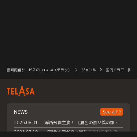
動画配信サービスのTELASA（テラサ）
ジャンル
国内ドラマ一覧（
NEWS
See all
2026.08.01
浮所飛貴主演！ 【夏色の風が僕の家にやってきた】 本日よりテラサで独占配信スタート！
2026.07.18
『夏色の雲が恋と嵐をまきおこす』スペシャルメイキング 【Part1】2026年７月18日（土）23時30分～配信スタート！話題のシーンの裏側を大公開！豪華キャスト大集合！ 『武宮家 真夏の家族会議』開催！