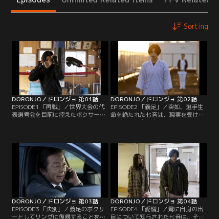
Sorting
DORONJO／ドロンジョ 第01話
DORONJO／ドロンジョ 第02話
EPISODE1 「再戦」／世界大会の代
EPISODE2 「義足」／突如、選手生
表選考会を目前に控えたボクサー・
命を絶たれた七音は、現実を受け入
泥川七音（池田エライザ）は、潰れ
れられず、自暴自棄になる日々。看
かけのボクシングジムで苛烈なトレ
護師の宮崎（内田慈）は親身になっ
ーニングに耐える日々を送ってい
て寄り添おうとするが、それを拒絶
た。それに対し、七音のライバルで
する七音。そんな中、七音の事故を
ある財閥令嬢の聖川愛花（山崎紘
知った飛悟（矢本悠馬）と匠苑（一
菜）は、恵まれた環境で鍛えられた
ノ瀬ワタル）は、七音のために作っ
上に、誰からも愛されるインフルエ
た義足を密かに彼女の足に取り付け
ンサーとして活躍していた。
る。得体の知れない義足に戸惑いな
がらも…。
DORONJO／ドロンジョ 第03話
DORONJO／ドロンジョ 第04話
EPISODE3 「決別」／義足のボクサ
EPISODE4 「愛憎」／鸞に自身の出
ーとしてリングに復帰することを望
自について知らされた七音は、その