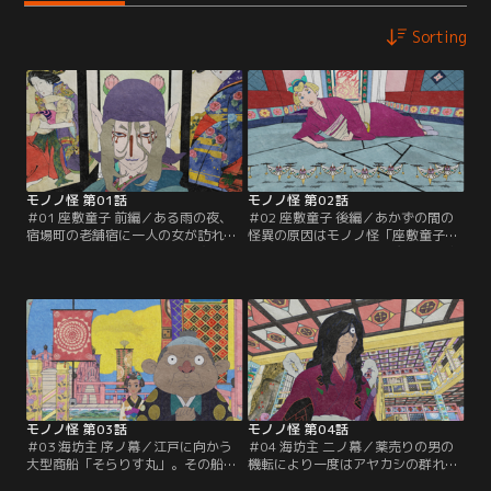
Sorting
モノノ怪 第01話
モノノ怪 第02話
＃01 座敷童子 前編／ある雨の夜、
＃02 座敷童子 後編／あかずの間の
宿場町の老舗宿に一人の女が訪れ
怪異の原因はモノノ怪「座敷童子」
た。その女・志乃は一晩の投宿を願
だった。薬売りの男は退魔の剣を抜
うが、宿の女将・久代は志乃にやっ
くために久代たちから座敷童子の真
かいごとの臭いをかぎ取り、なかな
と理を得ようとする。女将の口か
か首を縦に振らない。「泊めてもら
ら、かつてこの宿屋が女郎屋であっ
えないと自分とおなかの子は明くる
たこと、多くの女郎たちが「開かず
日にも命を奪われてしまう」という
の間」でやや子を堕ろしたことが語
志乃の必死の願いに根負けした久代
られる。志乃とその胎内のややこを
は、志乃を普段は客を泊めない曰く
狙う座敷童子の理とは何か…？
ありげな部屋に通すのだった。
モノノ怪 第03話
モノノ怪 第04話
＃03 海坊主 序ノ幕／江戸に向かう
＃04 海坊主 二ノ幕／薬売りの男の
大型商船「そらりす丸」。その船上
機転により一度はアヤカシの群れを
には、自称「呪術師」の柳幻殃斉を
退けたそらりす丸だったが、アヤカ