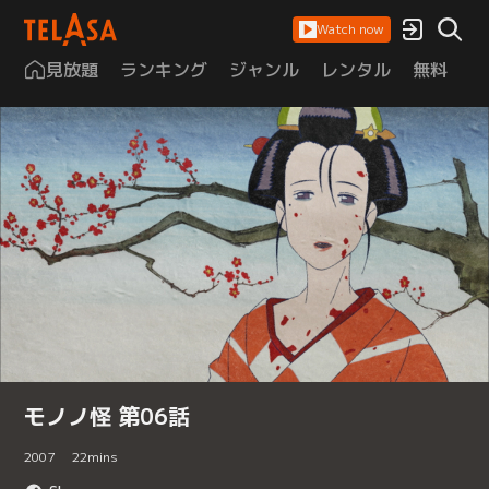
Watch now
見放題
ランキング
ジャンル
レンタル
無料
は
モノノ怪 第06話
2007
22
mins