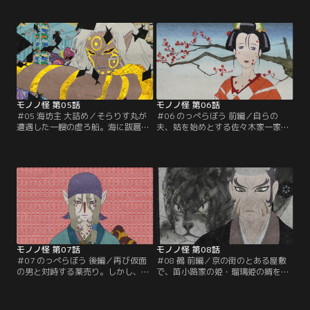
始め、一癖も二癖もある人々が集っ
シの海から脱出する手がかりは依然
ていた。ある夜、そらりす丸は突然
として得られない。そこへ新たなア
規定の航路を外れて居場所を見失っ
ヤカシ「海座頭」が現れ、乗客の一
てしまう。何者かの手により羅針盤
人一人に「恐ろしいものは何か？」
が狂わされていたのだ。そして、そ
と問いかける。海座頭により内なる
らりす丸の数倍はあろうかという巨
本心を暴露されていく乗客たち。そ
大な戦船（いくさぶね）が現れ…。
して…。
モノノ怪 第05話
モノノ怪 第06話
＃05 海坊主 大詰め／そらりす丸が
＃06 のっぺらぼう 前編／自らの
遭遇した一艘の虚ろ船。海に跋扈す
夫、姑を始めとする佐々木家一家惨
るアヤカシを鎮めるために人身御供
殺の咎で死罪を申しつけられ、牢に
の人間を閉じこめて流される船、そ
つながれている女・お蝶。お蝶によ
れが虚ろ船だ。そらりす丸が遭遇し
る佐々木家一家惨殺事件の背後には
た虚ろ船は50年前源慧の妹・お庸
モノノ怪が存在するとあたりをつけ
が、本来虚ろ船に閉じこめられるは
た薬売りの男は、お蝶が幽閉されて
ずだった源慧の代わりに乗り込んだ
いる牢屋に姿を現わした。お蝶を追
船だった。虚ろ船の中を改める一行
求する薬売り、しかし能面をまとっ
だったが、中にはお庸の姿はおろか
た男が現れ、お蝶を牢屋から連れ出
遺骸すら見あたらなかった。
そうとする。
モノノ怪 第07話
モノノ怪 第08話
＃07 のっぺらぼう 後編／再び仮面
＃08 鵺 前編／京の街のとある屋敷
の男と対峙する薬売り。しかし、仮
で、笛小路家の姫・瑠璃姫の婿を決
面の男はなかなかその本当の「形」
するための聞香の会が催されてい
を表わさない。業を煮やした薬売り
た。瑠璃姫の婿にならんと名乗りを
は、仮面の男が執着する相手・お蝶
上げたものは4人。しかし、その中