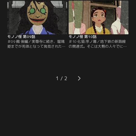
の情念を仮面の男に突きつけること
の一人・実尊寺惟勢が現れない。残
により仮面の男の形を表わそうと試
りの3人で聞香は開始された。瑠璃
みる。お蝶の心を探るうちにお蝶が
姫から課された想像以上の難題に翻
佐々木一家を惨殺するに至った原因
弄される男たち。それぞれが回答を
があぶり出される。それは、お蝶と
決し、結果を待っていたその時、屋
お蝶の母親の関係にあった。
敷の奥の間で…。
モノノ怪 第09話
モノノ怪 第10話
＃09 鵺 後編／実尊寺に続き、瑠璃
＃10 化猫 序ノ幕／地下鉄の新路線
姫までが死体となって発見された。
の開通式。そこは大勢の人々でにぎ
しかし残された大澤廬房・室町具
わっていた。地下鉄開通の立役者で
慶・半井淡澄の3人は嫁となるべき
ある福田市長に市民が盛大な拍手を
瑠璃姫が死んでしまったにもかかわ
送る中、招待客たちを乗せた第1号
らず聞香を続行しようとする。その
列車が発車した。しかし、運行中の
裏には笛小路家に宝として伝わる
列車から、突然ほとんどの乗客が消
「東大寺」と呼ばれる香木の存在が
失。残されたのは市長を含めた7人
1
あった。「東大寺」を手に入れよう
の乗客のみ。しかも、外の様子を伺
とする男たちの執念がさらなる悲劇
おうとした福田市長は、地下鉄から
を生んでゆく…。
転落してしまう。