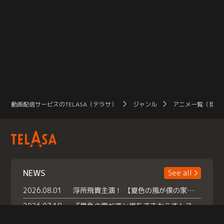
動画配信サービスのTELASA（テラサ）
ジャンル
アニメ一覧（見放
NEWS
See all
2026.08.01
浮所飛貴主演！ 【夏色の風が僕の家にやってきた】 本日よりテラサで独占配信スタート！
2026.07.18
『夏色の雲が恋と嵐をまきおこす』スペシャルメイキング 【Part1】2026年７月18日（土）23時30分～配信スタート！話題のシーンの裏側を大公開！豪華キャスト大集合！ 『武宮家 真夏の家族会議』開催！
2026.07.15
救命医・遥（今田）の《心揺さぶる過去》や、 麻酔科医・権野（船越英一郎）の《謎多きプライベート》など… 《知られざるエピソード》を独占配信！