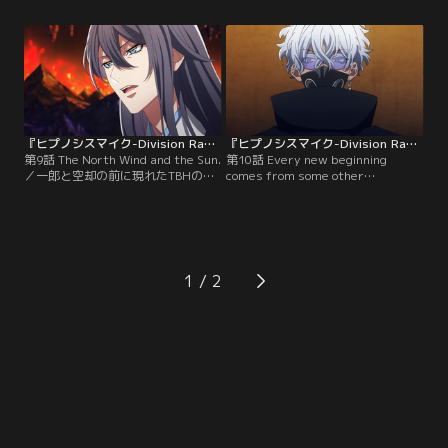
なった観客たちを助けるためにやっ
盧笙の教え子・ひそか、理鶯の元上
てきた一郎たちの前に、刺客が立ち
官のうち1人しか助けられない選択
塞がる。
を迫られる。
『ヒプノシスマイク-Division Rap Battle-』Rhyme Anima ＋ 第09話
『ヒプノシスマイク-Division Rap Battle-』Rhyme Anima ＋ 第10話
第9話 The North Wind and the Sun.
第10話 Every new beginning
／一郎と空却の前に現れたTBHのダ
comes from some other
ンサー・キアロとスクーロ。一方、
beginning’s end.／TBHに全てを話
「麻天狼」と「Fling Posse」が進ん
させるため、一郎、左馬刻、乱数、
だエリアには、暗殺者の一族「シャ
寂雷、空却、簓は、混合チームで戦
ドーズ」が待ち構えていた。
いを挑む。そしてバトルの後に姿を
現したのは、この事件の黒幕・開闢
門だった。
1