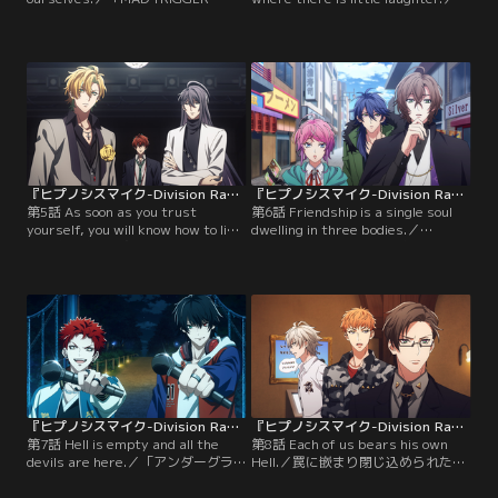
CREW」が一郎、乱数、寂雷に共同
オサカ・ディビジョン「どついたれ
作戦を提案している頃、ナゴヤ・デ
本舗」の白膠木 簓、躑躅森盧笙、天
ィビジョン「Bad Ass Temple」の
谷奴 零。簓と盧笙は記憶喪失になっ
波羅夷空却、四十物十四、天国 獄の
た雄鶏屋の記憶を取り戻すためオオ
元でも事件が巻き起こっていた。
サカの街を奔走する。
『ヒプノシスマイク-Division Rap Battle-』Rhyme Anima ＋ 第05話
『ヒプノシスマイク-Division Rap Battle-』Rhyme Anima ＋ 第06話
第5話 As soon as you trust
第6話 Friendship is a single soul
yourself, you will know how to live.
dwelling in three bodies.／
／「麻天狼」の寂雷は、同じくナゴ
「TBH」の情報収集を開始した乱
ヤを訪れていた一二三と独歩に出会
数、幻太郎、帝統は、「Fling
う。客から「TBH」の情報を得るた
Posse」を真似た3人組に出会う。自
め、寂雷は一郎や空却たちと共にホ
分のコピーのような行動に、乱数は
ストの仕事を手伝うことに。
過去の自分を思い出し苛つき始め
る。
『ヒプノシスマイク-Division Rap Battle-』Rhyme Anima ＋ 第07話
『ヒプノシスマイク-Division Rap Battle-』Rhyme Anima ＋ 第08話
第7話 Hell is empty and all the
第8話 Each of us bears his own
devils are here.／「アンダーグラ
Hell.／罠に嵌まり閉じ込められた
ウンド・ディビジョン・ラップバト
「MAD TRIGGER CREW」と「どつ
ル」開催を告げる「TBH」。人質に
いたれ本舗」。左馬刻の妹・合歓、