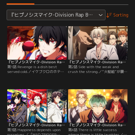
『ヒプノシスマイク-Division Rap Battle-』Rhyme Anim
Sorting
『ヒプノシスマイク-Division Rap Battle-』Rhyme Anima ＋ 第01話
『ヒプノシスマイク-Division Rap Battle-』Rhyme Anima ＋ 第02話
第1話 Revenge is a dish best
第2話 Side with the weak and
served cold.／イケブクロのホテル
crush the strong.／“火貂組”が襲わ
で立て籠もり事件を起こした犯人の
れ駆けつけた左馬刻、銃兎、理鶯の
目的は、3兄弟のチーム「Buster
3人。一般市民の暴徒化の鎮圧に追
Bros！！！」への復讐だった。一郎
われる「MAD TRIGGER CREW」の
は、弟の二郎、三郎とともに現場へ
前に、一連の事件の真犯人「TBH」
と走り出す--！
が現れる。
『ヒプノシスマイク-Division Rap Battle-』Rhyme Anima ＋ 第03話
『ヒプノシスマイク-Division Rap Battle-』Rhyme Anima ＋ 第04話
第3話 Happiness depends upon
第4話 There is little success
ourselves.／「MAD TRIGGER
where there is little laughter.／オ