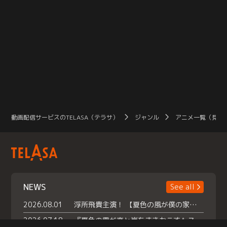
動画配信サービスのTELASA（テラサ）
ジャンル
アニメ一覧（見放
NEWS
See all
2026.08.01
浮所飛貴主演！ 【夏色の風が僕の家にやってきた】 本日よりテラサで独占配信スタート！
2026.07.18
『夏色の雲が恋と嵐をまきおこす』スペシャルメイキング 【Part1】2026年７月18日（土）23時30分～配信スタート！話題のシーンの裏側を大公開！豪華キャスト大集合！ 『武宮家 真夏の家族会議』開催！