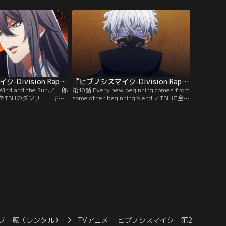
の記憶を取り戻すためオ
ため、寂雷は一郎や空却たちと共にホスト
する。
の仕事を手伝うことに。
『ヒプノシスマイク-Division Rap Battle-』Rhyme Anima ＋ 第09話
『ヒプノシスマイク-Division Rap Battle-』Rhyme Anima ＋ 第10話
Wind and the Sun.／一郎
第10話 Every new beginning comes from
たTBHのダンサー・キア
some other beginning’s end.／TBHに全て
、「麻天狼」と「Fling
を話させるため、一郎、左馬刻、乱数、寂
だエリアには、暗殺者の一
雷、空却、簓は、混合チームで戦いを挑
が待ち構えていた。
む。そしてバトルの後に姿を現したのは、
この事件の黒幕・開闢門だった。
ブ一覧（レンタル）
TVアニメ 「ヒプノシスマイク」第2期
『ヒ