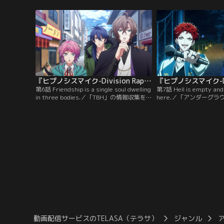
た。一郎は、弟の二郎、三郎とともに現場
CREW」の前に、一連の
へと走り出す--！
「TBH」が現れる。
『ヒプノシスマイク-Division Rap Battle-』Rhyme Anima ＋ 第06話
第6話 Friendship is a single soul dwelling
第7話 Hell is empty and a
in three bodies.／「TBH」の情報収集を開
here.／「アンダーグ
始した乱数、幻太郎、帝統は、「Fling
ョン・ラップバトル」開
Posse」を真似た3人組に出会う。自分のコ
「TBH」。人質になっ
ピーのような行動に、乱数は過去の自分を
ためにやってきた一郎た
思い出し苛つき始める。
立ち塞がる。
動画配信サービスのTELASA（テラサ）
ジャンル