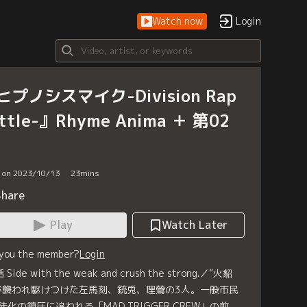
Watch now
Login
ヒプノシスマイク-Division Rap
ttle-』Rhyme Anima ＋ 第02
d on 2023/10/13
23
mins
Share
Play
Watch Later
 you the member?
Login
 Side with the weak and crush the strong.／“火貂
が襲われ駆けつけた左馬刻、銃兎、理鶯の3人。一般市民
徒化の鎮圧に追われる「MAD TRIGGER CREW」の前