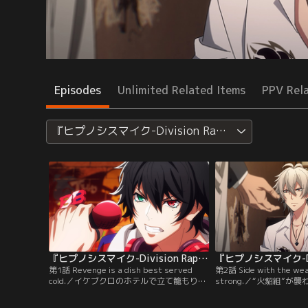
Episodes
Unlimited Related Items
PPV Rel
『ヒプノシスマイク-Division Rap Battle-』Rhyme
『ヒプノシスマイク-Division Rap Battle-』Rhyme Anima ＋ 第01話
第1話 Revenge is a dish best served
第2話 Side with the wea
cold.／イケブクロのホテルで立て籠もり事
strong.／“火貂組”
件を起こした犯人の目的は、3兄弟のチー
馬刻、銃兎、理鶯の3人
ム「Buster Bros！！！」への復讐だっ
化の鎮圧に追われる「MAD 