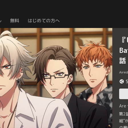
ル
無料
はじめての方へ
『
Ba
話
Aire
Are
第2話
組”
の暴