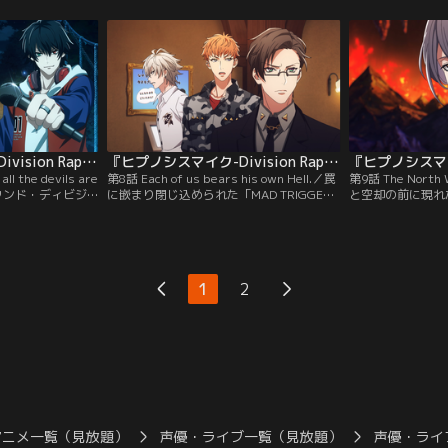
事件の真犯人
Temple」の波羅夷空却、四十物十四、天国
失になった雄鶏屋
獄の元でも事件が巻き起こっていた。
オサカの街を奔走
『ヒプノシスマイク-Division Rap Battle-』Rhyme Anima ＋ 第07話
『ヒプノシスマイク-Division Rap Battle-』Rhyme Anima ＋ 第08話
ll the devils are
第8話 Each of us bears his own Hell.／罠
第9話 The North 
ラウンド・ディビジ
に嵌まり閉じ込められた「MAD TRIGGER
と空却の前に現れ
催を告げる
CREW」と「どついたれ本舗」。左馬刻の
ロとスクーロ。一方
た観客たちを助ける
妹・合歓、盧笙の教え子・ひそか、理鶯の
Posse」が進ん
ちの前に、刺客が
元上官のうち1人しか助けられない選択を
族「シャドーズ」
迫られる。
1
2
アニメ一覧（見放題）
声優・ライブ一覧（見放題）
声優・ライ