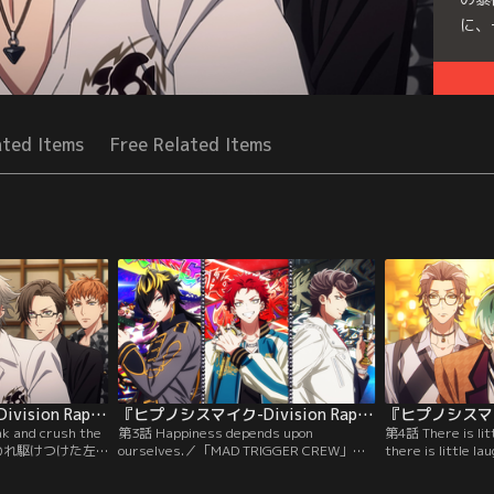
に、
Seri
ated Items
Free Related Items
 Anima ＋
『ヒプノシスマイク-Division Rap Battle-』Rhyme Anima ＋ 第02話
『ヒプノシスマイク-Division Rap Battle-』Rhyme Anima ＋ 第03話
k and crush the
第3話 Happiness depends upon
第4話 There is lit
が襲われ駆けつけた左
ourselves.／「MAD TRIGGER CREW」が
there is littl
。一般市民の暴徒
一郎、乱数、寂雷に共同作戦を提案してい
ビジョン「どつい
TRIGGER
る頃、ナゴヤ・ディビジョン「Bad Ass
躑躅森盧笙、天谷